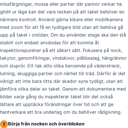
missfärgningar, mossa eller partier där pannor verkar ha
glidit ur läge kan det vara tecken på att taket behöver en
närmare kontroll. Använd gärna kikare eller mobilkamera
med zoom för att få en tydligare bild utan att behöva gå
upp på taket i onödan. Om du använder stege ska den stå
stabilt och endast användas för att komma åt
inspektionspunkter på ett säkert sätt. Fokusera på nock,
takytor, genomföringar, vindskivor, plåtbeslag, hängrännor
och stuprör. Ett tak slits olika beroende på väderstreck,
lutning, skuggiga partier och närhet till träd. Därför är det
viktigt att inte bara titta där skador syns tydligt, utan att
jämföra olika delar av taket. Genom att dokumentera med
bilder varje gång du inspekterar taket blir det också
lättare att upptäcka förändringar över tid och att ge
hantverkare ett bra underlag om du behöver rådgivning.
Börja från nocken och överblicken
1