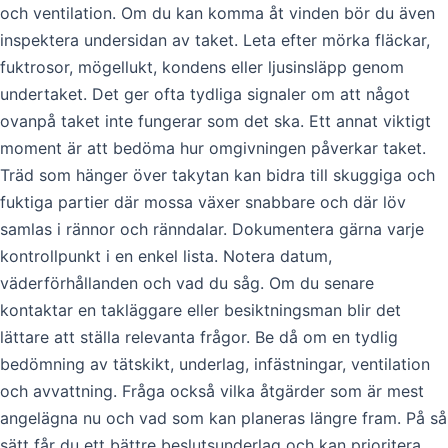
och ventilation. Om du kan komma åt vinden bör du även
inspektera undersidan av taket. Leta efter mörka fläckar,
fuktrosor, mögellukt, kondens eller ljusinsläpp genom
undertaket. Det ger ofta tydliga signaler om att något
ovanpå taket inte fungerar som det ska. Ett annat viktigt
moment är att bedöma hur omgivningen påverkar taket.
Träd som hänger över takytan kan bidra till skuggiga och
fuktiga partier där mossa växer snabbare och där löv
samlas i rännor och ränndalar. Dokumentera gärna varje
kontrollpunkt i en enkel lista. Notera datum,
väderförhållanden och vad du såg. Om du senare
kontaktar en takläggare eller besiktningsman blir det
lättare att ställa relevanta frågor. Be då om en tydlig
bedömning av tätskikt, underlag, infästningar, ventilation
och avvattning. Fråga också vilka åtgärder som är mest
angelägna nu och vad som kan planeras längre fram. På så
sätt får du ett bättre beslutsunderlag och kan prioritera