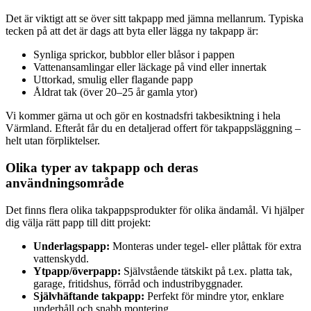
Det är viktigt att se över sitt takpapp med jämna mellanrum. Typiska
tecken på att det är dags att byta eller lägga ny takpapp är:
Synliga sprickor, bubblor eller blåsor i pappen
Vattenansamlingar eller läckage på vind eller innertak
Uttorkad, smulig eller flagande papp
Åldrat tak (över 20–25 år gamla ytor)
Vi kommer gärna ut och gör en kostnadsfri takbesiktning i hela
Värmland. Efteråt får du en detaljerad offert för takpappsläggning –
helt utan förpliktelser.
Olika typer av takpapp och deras
användningsområde
Det finns flera olika takpappsprodukter för olika ändamål. Vi hjälper
dig välja rätt papp till ditt projekt:
Underlagspapp:
Monteras under tegel- eller plåttak för extra
vattenskydd.
Ytpapp/överpapp:
Självstående tätskikt på t.ex. platta tak,
garage, fritidshus, förråd och industribyggnader.
Självhäftande takpapp:
Perfekt för mindre ytor, enklare
underhåll och snabb montering.