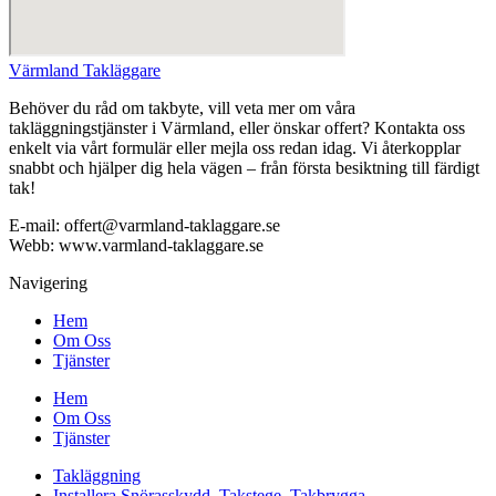
Värmland Takläggare
Behöver du råd om takbyte, vill veta mer om våra
takläggningstjänster i Värmland, eller önskar offert? Kontakta oss
enkelt via vårt formulär eller mejla oss redan idag. Vi återkopplar
snabbt och hjälper dig hela vägen – från första besiktning till färdigt
tak!
E-mail: offert@varmland-taklaggare.se
Webb: www.varmland-taklaggare.se
Navigering
Hem
Om Oss
Tjänster
Hem
Om Oss
Tjänster
Takläggning
Installera Snörasskydd, Takstege, Takbrygga