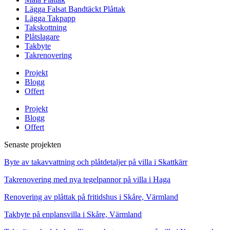
Lägga Falsat Bandtäckt Plåttak
Lägga Takpapp
Takskottning
Plåtslagare
Takbyte
Takrenovering
Projekt
Blogg
Offert
Projekt
Blogg
Offert
Senaste projekten
Byte av takavvattning och plåtdetaljer på villa i Skattkärr
Takrenovering med nya tegelpannor på villa i Haga
Renovering av plåttak på fritidshus i Skåre, Värmland
Takbyte på enplansvilla i Skåre, Värmland