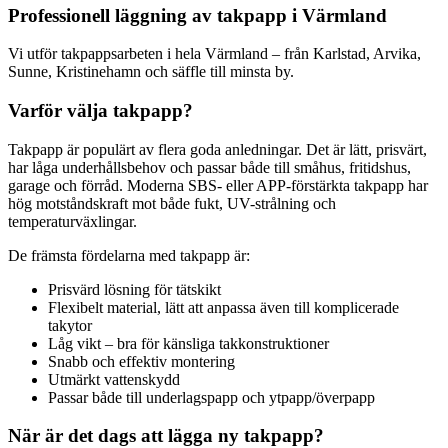
Professionell läggning av takpapp i Värmland
Vi utför takpappsarbeten i hela Värmland – från Karlstad, Arvika,
Sunne, Kristinehamn och säffle till minsta by.
Varför välja takpapp?
Takpapp är populärt av flera goda anledningar. Det är lätt, prisvärt,
har låga underhållsbehov och passar både till småhus, fritidshus,
garage och förråd. Moderna SBS- eller APP-förstärkta takpapp har
hög motståndskraft mot både fukt, UV-strålning och
temperaturväxlingar.
De främsta fördelarna med takpapp är:
Prisvärd lösning för tätskikt
Flexibelt material, lätt att anpassa även till komplicerade
takytor
Låg vikt – bra för känsliga takkonstruktioner
Snabb och effektiv montering
Utmärkt vattenskydd
Passar både till underlagspapp och ytpapp/överpapp
När är det dags att lägga ny takpapp?