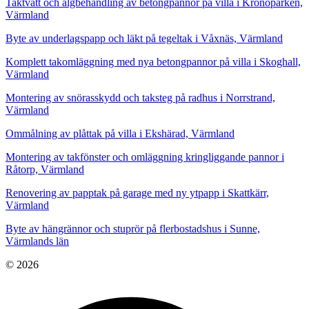
Taktvätt och algbehandling av betongpannor på villa i Kronoparken,
Värmland
Byte av underlagspapp och läkt på tegeltak i Våxnäs, Värmland
Komplett takomläggning med nya betongpannor på villa i Skoghall,
Värmland
Montering av snörasskydd och taksteg på radhus i Norrstrand,
Värmland
Ommålning av plåttak på villa i Ekshärad, Värmland
Montering av takfönster och omläggning kringliggande pannor i
Råtorp, Värmland
Renovering av papptak på garage med ny ytpapp i Skattkärr,
Värmland
Byte av hängrännor och stuprör på flerbostadshus i Sunne,
Värmlands län
© 2026