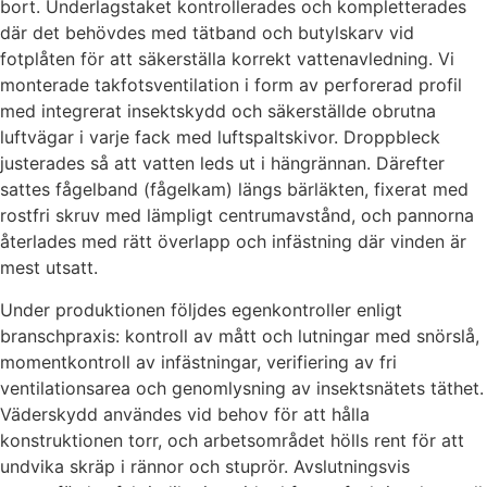
bort. Underlagstaket kontrollerades och kompletterades
där det behövdes med tätband och butylskarv vid
fotplåten för att säkerställa korrekt vattenavledning. Vi
monterade takfotsventilation i form av perforerad profil
med integrerat insektskydd och säkerställde obrutna
luftvägar i varje fack med luftspaltskivor. Droppbleck
justerades så att vatten leds ut i hängrännan. Därefter
sattes fågelband (fågelkam) längs bärläkten, fixerat med
rostfri skruv med lämpligt centrumavstånd, och pannorna
återlades med rätt överlapp och infästning där vinden är
mest utsatt.
Under produktionen följdes egenkontroller enligt
branschpraxis: kontroll av mått och lutningar med snörslå,
momentkontroll av infästningar, verifiering av fri
ventilationsarea och genomlysning av insektsnätets täthet.
Väderskydd användes vid behov för att hålla
konstruktionen torr, och arbetsområdet hölls rent för att
undvika skräp i rännor och stuprör. Avslutningsvis