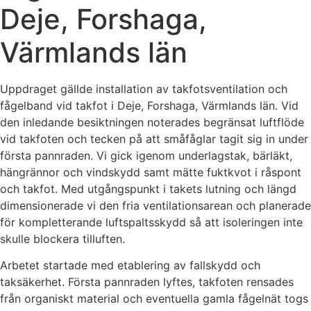
Deje, Forshaga,
Värmlands län
Uppdraget gällde installation av takfotsventilation och
fågelband vid takfot i Deje, Forshaga, Värmlands län. Vid
den inledande besiktningen noterades begränsat luftflöde
vid takfoten och tecken på att småfåglar tagit sig in under
första pannraden. Vi gick igenom underlagstak, bärläkt,
hängrännor och vindskydd samt mätte fuktkvot i råspont
och takfot. Med utgångspunkt i takets lutning och längd
dimensionerade vi den fria ventilationsarean och planerade
för kompletterande luftspaltsskydd så att isoleringen inte
skulle blockera tilluften.
Arbetet startade med etablering av fallskydd och
taksäkerhet. Första pannraden lyftes, takfoten rensades
från organiskt material och eventuella gamla fågelnät togs