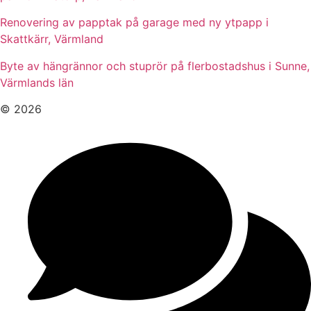
Renovering av papptak på garage med ny ytpapp i
Skattkärr, Värmland
Byte av hängrännor och stuprör på flerbostadshus i Sunne,
Värmlands län
© 2026