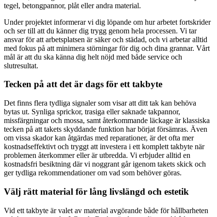
tegel, betongpannor, plåt eller andra material.
Under projektet informerar vi dig löpande om hur arbetet fortskrider
och ser till att du känner dig trygg genom hela processen. Vi tar
ansvar för att arbetsplatsen är säker och städad, och vi arbetar alltid
med fokus på att minimera störningar för dig och dina grannar. Vårt
mål är att du ska känna dig helt nöjd med både service och
slutresultat.
Tecken på att det är dags för ett takbyte
Det finns flera tydliga signaler som visar att ditt tak kan behöva
bytas ut. Synliga sprickor, trasiga eller saknade takpannor,
missfärgningar och mossa, samt återkommande läckage är klassiska
tecken på att takets skyddande funktion har börjat försämras. Även
om vissa skador kan åtgärdas med reparationer, är det ofta mer
kostnadseffektivt och tryggt att investera i ett komplett takbyte när
problemen återkommer eller är utbredda. Vi erbjuder alltid en
kostnadsfri besiktning där vi noggrant går igenom takets skick och
ger tydliga rekommendationer om vad som behöver göras.
Välj rätt material för lång livslängd och estetik
Vid ett takbyte är valet av material avgörande både för hållbarheten