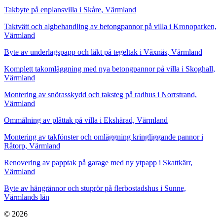
Takbyte på enplansvilla i Skåre, Värmland
Taktvätt och algbehandling av betongpannor på villa i Kronoparken,
Värmland
Byte av underlagspapp och läkt på tegeltak i Våxnäs, Värmland
Komplett takomläggning med nya betongpannor på villa i Skoghall,
Värmland
Montering av snörasskydd och taksteg på radhus i Norrstrand,
Värmland
Ommålning av plåttak på villa i Ekshärad, Värmland
Montering av takfönster och omläggning kringliggande pannor i
Råtorp, Värmland
Renovering av papptak på garage med ny ytpapp i Skattkärr,
Värmland
Byte av hängrännor och stuprör på flerbostadshus i Sunne,
Värmlands län
© 2026