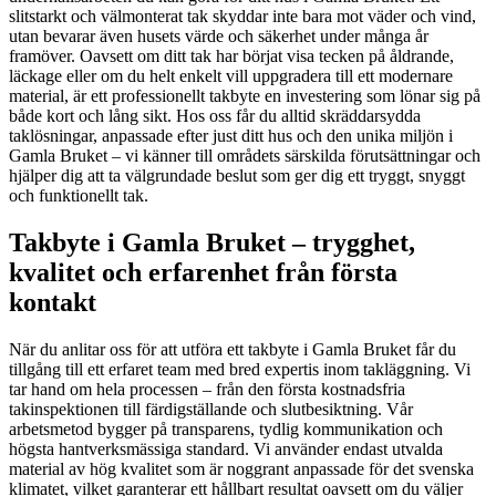
slitstarkt och välmonterat tak skyddar inte bara mot väder och vind,
utan bevarar även husets värde och säkerhet under många år
framöver. Oavsett om ditt tak har börjat visa tecken på åldrande,
läckage eller om du helt enkelt vill uppgradera till ett modernare
material, är ett professionellt takbyte en investering som lönar sig på
både kort och lång sikt. Hos oss får du alltid skräddarsydda
taklösningar, anpassade efter just ditt hus och den unika miljön i
Gamla Bruket – vi känner till områdets särskilda förutsättningar och
hjälper dig att ta välgrundade beslut som ger dig ett tryggt, snyggt
och funktionellt tak.
Takbyte i Gamla Bruket – trygghet,
kvalitet och erfarenhet från första
kontakt
När du anlitar oss för att utföra ett takbyte i Gamla Bruket får du
tillgång till ett erfaret team med bred expertis inom takläggning. Vi
tar hand om hela processen – från den första kostnadsfria
takinspektionen till färdigställande och slutbesiktning. Vår
arbetsmetod bygger på transparens, tydlig kommunikation och
högsta hantverksmässiga standard. Vi använder endast utvalda
material av hög kvalitet som är noggrant anpassade för det svenska
klimatet, vilket garanterar ett hållbart resultat oavsett om du väljer