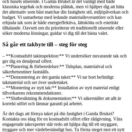
och husets utseende. I Gamla Bruket är det vanligt med både
klassiska tegeltak och moderna plåttak, men vi hjälper dig att hitta
det alternativ som bäst matchar din fastighets stil, miljöpåverkan och
budget. Vi samarbetar med ledande materialleverantörer och kan
erbjuda tak som är både energieffektiva, lättskötta och estetiskt
tilltalande. Oavsett om du prioriterar ett traditionellt utseende eller
söker moderna lösningar, guidar vi dig till det bästa valet.
Så går ett takbyte till – steg för steg
– **Kostnadsfri takinspektion:** Vi undersöker nuvarande tak och
ger dig en detaljerad offert.
– **Planering & förberedelser:** Tidsplan, materialval och
säkerhetsrutiner fastställs.
– **Demontering av det gamla taket:** Vi tar bort befintligt
takmaterial och ser över undertaket.
– **Montering av nytt tak:** Installation av nytt material enligt
tillverkarens rekommendationer.
– **Slutbesiktning & dokumentation:** Vi säkerställer att allt är
korrekt utfört och lämnar garanti på arbetet.
Är det dags att förnya taket på din fastighet i Gamla Bruket?
Kontakta oss idag för en kostnadsfri offert eller rådgivning. Våra
engagerade takexperter står redo att hjälpa dig till ett snyggare,
tryggare och mer värdebeständigt hus. Ta första steget mot ett nytt