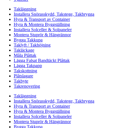
Takläggning
Installera Snörasskydd, Takstege, Takbrygga
Hyra & Transport av Container
Hyra & Montera Byggställning
Installera Solceller & Solpaneler
Montera Stuprör & Hängrännor
Bygga Takkupa
Taklyft / Takhöjning
Takläckage
Måla Plåttak
Lägga Falsat Bandtäckt Plåttak
Lägga Takpapp
Takskottning
Plåtslagare
Takbyte
Takrenovering
Takläggning
Installera Snörasskydd, Takstege, Takbrygga
Hyra & Transport av Container
Hyra & Montera Byggställning
Installera Solceller & Solpaneler
Montera Stuprör & Hängrännor
Bygga Takkupa