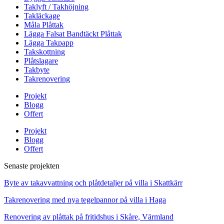
Taklyft / Takhöjning
Takläckage
Måla Plåttak
Lägga Falsat Bandtäckt Plåttak
Lägga Takpapp
Takskottning
Plåtslagare
Takbyte
Takrenovering
Projekt
Blogg
Offert
Projekt
Blogg
Offert
Senaste projekten
Byte av takavvattning och plåtdetaljer på villa i Skattkärr
Takrenovering med nya tegelpannor på villa i Haga
Renovering av plåttak på fritidshus i Skåre, Värmland