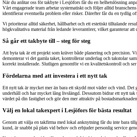
När du anlitar oss för takbyte i Lesjöfors får du en helhetslösning an
Vårt engagerade team arbetar systematiskt och följer alltid branschens 
identifierar eventuella problem eller risker. Därefter får du en tydlig of
Vi prioriterar alltid säkerhet, hållbarhet och ett estetiskt tilltalande
högkvalitativa material från ledande leverantörer, vilket garanterar att
Så går ett takbyte till – steg för steg
Att byta tak är ett projekt som kräver både planering och precision. Vi 
demonterar vi det gamla taket, kontrollerar underlag och takstolar samt 
korrekt installerade. Slutligen genomför vi en kvalitetskontroll och ser 
Fördelarna med att investera i ett nytt tak
Ett nytt tak är mycket mer än bara ett skydd mot väder och vind. Det ge
underhåll och har mycket lång livslängd. Dessutom bidrar ett nytt tak t
värdet på din fastighet och gör den mer attraktiv på bostadsmarknaden
Välj en lokal takexpert i Lesjöfors för bästa resultat
Genom att välja en takfirma med lokal anknytning får du inte bara tillg
kund, är snabbt på plats vid behov och erbjuder personlig service genom