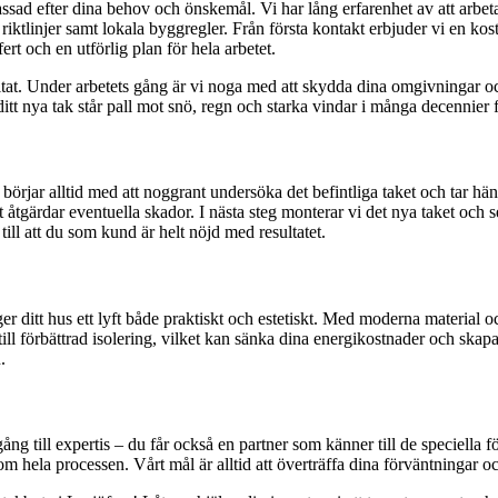
passad efter dina behov och önskemål. Vi har lång erfarenhet av att arbet
riktlinjer samt lokala byggregler. Från första kontakt erbjuder vi en kos
fert och en utförlig plan för hela arbetet.
 resultat. Under arbetets gång är vi noga med att skydda dina omgivningar 
 ditt nya tak står pall mot snö, regn och starka vindar i många decennier
börjar alltid med att noggrant undersöka det befintliga taket och tar hän
åtgärdar eventuella skador. I nästa steg monterar vi det nya taket och ser
till att du som kund är helt nöjd med resultatet.
r ditt hus ett lyft både praktiskt och estetiskt. Med moderna material oc
ill förbättrad isolering, vilket kan sänka dina energikostnader och skapa
.
ång till expertis – du får också en partner som känner till de speciella
 hela processen. Vårt mål är alltid att överträffa dina förväntningar och