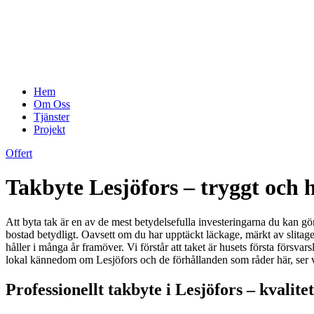
Hem
Om Oss
Tjänster
Projekt
Offert
Takbyte Lesjöfors – tryggt och h
Att byta tak är en av de mest betydelsefulla investeringarna du kan gör
bostad betydligt. Oavsett om du har upptäckt läckage, märkt av slitage e
håller i många år framöver. Vi förstår att taket är husets första försva
lokal kännedom om Lesjöfors och de förhållanden som råder här, ser vi t
Professionellt takbyte i Lesjöfors – kvalitet