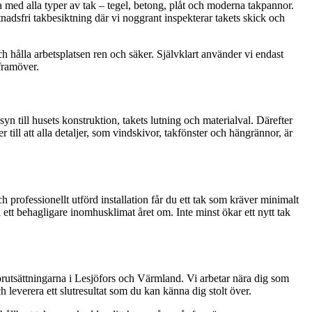
a med alla typer av tak – tegel, betong, plåt och moderna takpannor.
tnadsfri takbesiktning där vi noggrant inspekterar takets skick och
och hålla arbetsplatsen ren och säker. Självklart använder vi endast
 framöver.
syn till husets konstruktion, takets lutning och materialval. Därefter
 till att alla detaljer, som vindskivor, takfönster och hängrännor, är
h professionellt utförd installation får du ett tak som kräver minimalt
 ett behagligare inomhusklimat året om. Inte minst ökar ett nytt tak
 förutsättningarna i Lesjöfors och Värmland. Vi arbetar nära dig som
 leverera ett slutresultat som du kan känna dig stolt över.