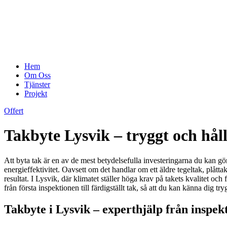
Hem
Om Oss
Tjänster
Projekt
Offert
Takbyte Lysvik – tryggt och hål
Att byta tak är en av de mest betydelsefulla investeringarna du kan gör
energieffektivitet. Oavsett om det handlar om ett äldre tegeltak, plåtta
resultat. I Lysvik, där klimatet ställer höga krav på takets kvalitet oc
från första inspektionen till färdigställt tak, så att du kan känna dig 
Takbyte i Lysvik – experthjälp från inspekti