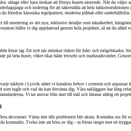
, slitage eller bara önskan att förnya husets utseende. När du väljer att
nderlagspapp och isolering för att säkerställa att hela takkonstruktionen ä
 du föredrar klassiska tegelpannor, moderna plåttak eller underhållsfri
et till montering av det nya, inklusive detaljer som taksäkerhet, hängrän
Dessutom håller vi dig uppdaterad genom hela projektet, så att du alltid 
bbt lönar sig. Ett nytt tak minskar risken för fukt- och mögelskador, för
 på hela huset, vilket ökar både trivseln och marknadsvärdet. Genom att 
d varje takbyte i Lysvik sätter vi kundens behov i centrum och anpassar 
vad som ingår och vad du kan förvänta dig. Våra takläggare har lång erfar
ndarderna. Vi tar ansvar från start till mål och lämnar aldrig ett projek
g
 flera decennier. Vänta inte tills problemen blir akuta. Kontakta oss för e
olda kostnader. Tveka inte att höra av dig – ta första steget mot ett try