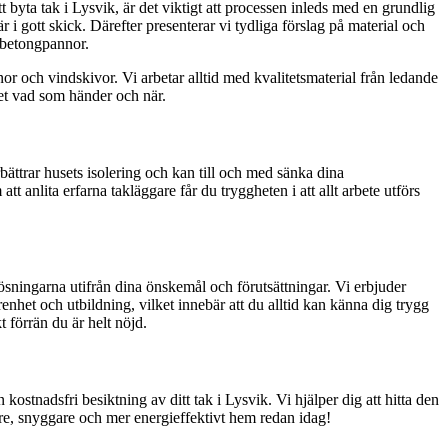
 byta tak i Lysvik, är det viktigt att processen inleds med en grundlig
r i gott skick. Därefter presenterar vi tydliga förslag på material och
a betongpannor.
nor och vindskivor. Vi arbetar alltid med kvalitetsmaterial från ledande
vet vad som händer och när.
bättrar husets isolering och kan till och med sänka dina
anlita erfarna takläggare får du tryggheten i att allt arbete utförs
lösningarna utifrån dina önskemål och förutsättningar. Vi erbjuder
enhet och utbildning, vilket innebär att du alltid kan känna dig trygg
t förrän du är helt nöjd.
n kostnadsfri besiktning av ditt tak i Lysvik. Vi hjälper dig att hitta den
ggare, snyggare och mer energieffektivt hem redan idag!