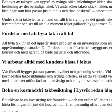
Behovet av takbyte kan uppstå av många olika anledningar: ålder, skador
besiktning av det befintliga taket. Vi undersöker takets skick, läkter, u
lösningar som bäst passar just ditt hus och dina önskemål – oavsett om
Under själva takbytet tar vi hand om allt från rivning av det gamla tak
leverantörer och ser till att alla moment följer gällande byggnormer. 
Fördelar med att byta tak i rätt tid
Att byta tak innan det uppstår större problem är en investering som sna
uppvärmningskostnader. Du får dessutom ett fräscht och snyggt utseende
korrekt och med garanti på både material och utförande.
Vi arbetar alltid med kundens bästa i fokus
Vår filosofi bygger på transparens, kvalitet och personlig service. Vi
kostnadsfria takbesiktningar och tydliga offerter, så att du vet exakt 
med att arbetet utförs fackmannamässigt och enligt de senaste branschsta
Boka en kostnadsfri takbesiktning i Lysvik redan ida
Ett takbyte är en investering för framtiden – och rätt utfört håller det i
bästa lösningen för just ditt hus, och du får en personlig offert utan d