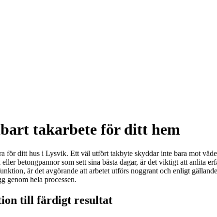
lbart takarbete för ditt hem
a för ditt hus i Lysvik. Ett väl utfört takbyte skyddar inte bara mot väd
k eller betongpannor som sett sina bästa dagar, är det viktigt att anlita 
h funktion, är det avgörande att arbetet utförs noggrant och enligt gällan
trygg genom hela processen.
on till färdigt resultat