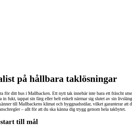
list på hållbara taklösningar
för ditt hus i Mallbacken. Ett nytt tak innebär inte bara ett fräscht uts
n fukt, tappat sin färg eller helt enkelt närmar sig slutet av sin livslängd
änner till Mallbackens klimat och byggnadsstilar, vilket garanterar att d
ranschregler – allt för att du ska känna dig trygg genom hela takbytet.
tart till mål