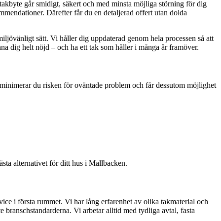
t takbyte går smidigt, säkert och med minsta möjliga störning för dig
mmendationer. Därefter får du en detaljerad offert utan dolda
miljövänligt sätt. Vi håller dig uppdaterad genom hela processen så att
änna dig helt nöjd – och ha ett tak som håller i många år framöver.
te minimerar du risken för oväntade problem och får dessutom möjlighet
bästa alternativet för ditt hus i Mallbacken.
rvice i första rummet. Vi har lång erfarenhet av olika takmaterial och
e branschstandarderna. Vi arbetar alltid med tydliga avtal, fasta