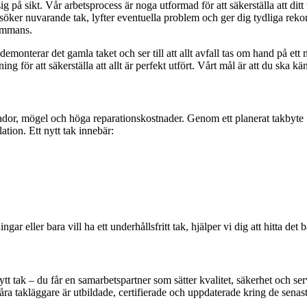
ig på sikt. Vår arbetsprocess är noga utformad för att säkerställa att dit
söker nuvarande tak, lyfter eventuella problem och ger dig tydliga reko
sammans.
emonterar det gamla taket och ser till att allt avfall tas om hand på ett 
g för att säkerställa att allt är perfekt utfört. Vårt mål är att du ska k
ktskador, mögel och höga reparationskostnader. Genom ett planerat takby
ation. Ett nytt tak innebär:
ngar eller bara vill ha ett underhållsfritt tak, hjälper vi dig att hitta det 
ytt tak – du får en samarbetspartner som sätter kvalitet, säkerhet och se
Våra takläggare är utbildade, certifierade och uppdaterade kring de senast