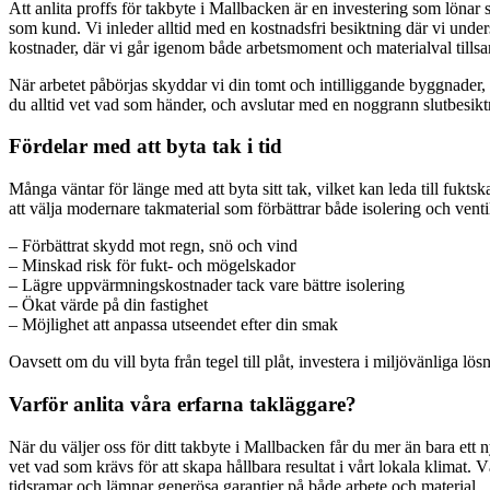
Att anlita proffs för takbyte i Mallbacken är en investering som lönar s
som kund. Vi inleder alltid med en kostnadsfri besiktning där vi under
kostnader, där vi går igenom både arbetsmoment och materialval till
När arbetet påbörjas skyddar vi din tomt och intilliggande byggnader, d
du alltid vet vad som händer, och avslutar med en noggrann slutbesiktnin
Fördelar med att byta tak i tid
Många väntar för länge med att byta sitt tak, vilket kan leda till fu
att välja modernare takmaterial som förbättrar både isolering och ventil
– Förbättrat skydd mot regn, snö och vind
– Minskad risk för fukt- och mögelskador
– Lägre uppvärmningskostnader tack vare bättre isolering
– Ökat värde på din fastighet
– Möjlighet att anpassa utseendet efter din smak
Oavsett om du vill byta från tegel till plåt, investera i miljövänliga lösni
Varför anlita våra erfarna takläggare?
När du väljer oss för ditt takbyte i Mallbacken får du mer än bara ett n
vet vad som krävs för att skapa hållbara resultat i vårt lokala klimat. 
tidsramar och lämnar generösa garantier på både arbete och material.