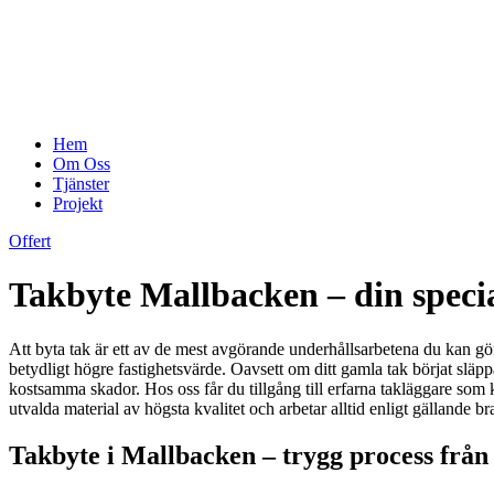
Hem
Om Oss
Tjänster
Projekt
Offert
Takbyte Mallbacken – din specia
Att byta tak är ett av de mest avgörande underhållsarbetena du kan göra 
betydligt högre fastighetsvärde. Oavsett om ditt gamla tak börjat släppa i
kostsamma skador. Hos oss får du tillgång till erfarna takläggare som k
utvalda material av högsta kvalitet och arbetar alltid enligt gällande b
Takbyte i Mallbacken – trygg process från s