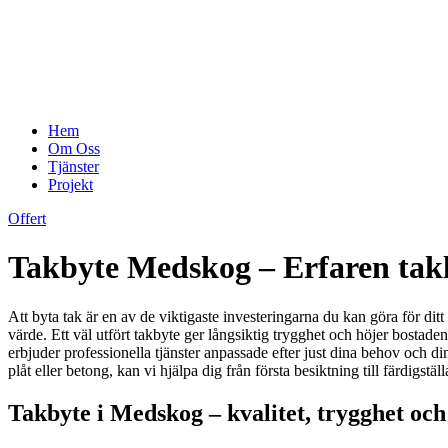
Hem
Om Oss
Tjänster
Projekt
Offert
Takbyte Medskog – Erfaren takl
Att byta tak är en av de viktigaste investeringarna du kan göra för di
värde. Ett väl utfört takbyte ger långsiktig trygghet och höjer bosta
erbjuder professionella tjänster anpassade efter just dina behov och di
plåt eller betong, kan vi hjälpa dig från första besiktning till färdigst
Takbyte i Medskog – kvalitet, trygghet och 