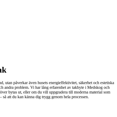
ak
d, utan påverkar även husets energieffektivitet, säkerhet och estetiska
 och andra problem. Vi har lång erfarenhet av takbyte i Medskog och
höver bytas ut, eller om du vill uppgradera till moderna material som
ice – så att du kan känna dig trygg genom hela processen.