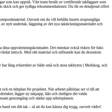
ningar som kan uppstå. Vårt team består av certifierade takläggare som
ets skick och ger tydliga rekommendationer. Du får en detaljerad offert
kompositmaterial. Oavsett om du vill behålla husets ursprungliga
ring av nytt undertak, läggning av det nya taktäckningsmaterialet och
 sänka dina uppvärmningskostnader. Det minskar också risken för fukt-
vårdat intryck. Med rätt material och utförande kan du dessutom
ggare har lång erfarenhet av både små och stora takbyten i Medskog, och
ch en tidsplan för projektet. När arbetet påbörjas ser vi till att
dertaket, lägger ny takpapp, läkt och slutligen det valda
emensam genomgång och städar upp arbetsplatsen.
 hand om ditt tak – så att du kan känna dig trygg, oavsett väder!