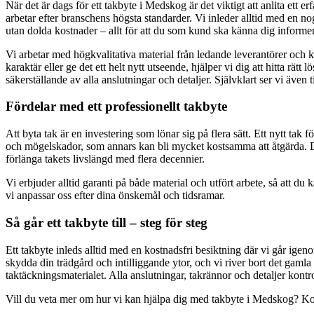
När det är dags för ett takbyte i Medskog är det viktigt att anlita ett 
arbetar efter branschens högsta standarder. Vi inleder alltid med en n
utan dolda kostnader – allt för att du som kund ska känna dig informer
Vi arbetar med högkvalitativa material från ledande leverantörer och k
karaktär eller ge det ett helt nytt utseende, hjälper vi dig att hitta rä
säkerställande av alla anslutningar och detaljer. Självklart ser vi även t
Fördelar med ett professionellt takbyte
Att byta tak är en investering som lönar sig på flera sätt. Ett nytt tak
och mögelskador, som annars kan bli mycket kostsamma att åtgärda. De
förlänga takets livslängd med flera decennier.
Vi erbjuder alltid garanti på både material och utfört arbete, så att d
vi anpassar oss efter dina önskemål och tidsramar.
Så går ett takbyte till – steg för steg
Ett takbyte inleds alltid med en kostnadsfri besiktning där vi går igenom
skydda din trädgård och intilliggande ytor, och vi river bort det gamla
taktäckningsmaterialet. Alla anslutningar, takrännor och detaljer kon
Vill du veta mer om hur vi kan hjälpa dig med takbyte i Medskog? Konta