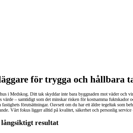
äggare för trygga och hållbara t
tt hus i Medskog. Ditt tak skyddar inte bara byggnaden mot väder och vin
dens värde – samtidigt som det minskar risken för kostsamma fuktskador
n fastighets förutsättningar. Oavsett om du har ett äldre tegeltak som be
ällande. Vårt fokus ligger alltid på kvalitet, säkerhet och personlig serv
långsiktigt resultat