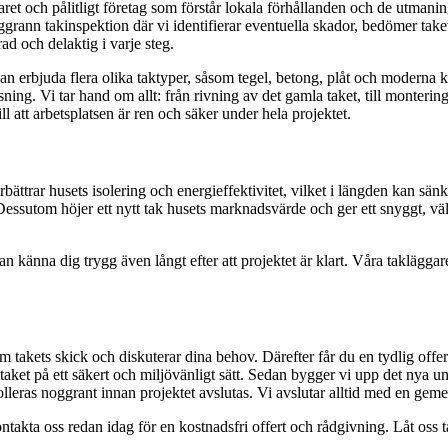
erfaret och pålitligt företag som förstår lokala förhållanden och de utma
oggrann takinspektion där vi identifierar eventuella skador, bedömer tak
ad och delaktig i varje steg.
an erbjuda flera olika taktyper, såsom tegel, betong, plåt och moderna 
tt lösning. Vi tar hand om allt: från rivning av det gamla taket, till monte
ill att arbetsplatsen är ren och säker under hela projektet.
 förbättrar husets isolering och energieffektivitet, vilket i längden kan
ssutom höjer ett nytt tak husets marknadsvärde och ger ett snyggt, väl
u kan känna dig trygg även långt efter att projektet är klart. Våra taklä
 takets skick och diskuterar dina behov. Därefter får du en tydlig offert o
 taket på ett säkert och miljövänligt sätt. Sedan bygger vi upp det nya un
trolleras noggrant innan projektet avslutas. Vi avslutar alltid med en g
kta oss redan idag för en kostnadsfri offert och rådgivning. Låt oss ta