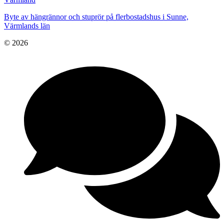
Byte av hängrännor och stuprör på flerbostadshus i Sunne,
Värmlands län
© 2026