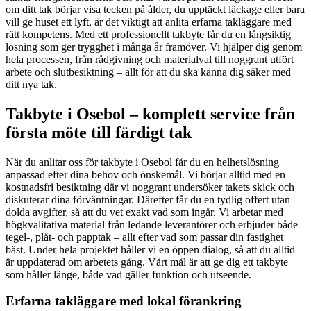
om ditt tak börjar visa tecken på ålder, du upptäckt läckage eller bara
vill ge huset ett lyft, är det viktigt att anlita erfarna takläggare med
rätt kompetens. Med ett professionellt takbyte får du en långsiktig
lösning som ger trygghet i många år framöver. Vi hjälper dig genom
hela processen, från rådgivning och materialval till noggrant utfört
arbete och slutbesiktning – allt för att du ska känna dig säker med
ditt nya tak.
Takbyte i Osebol – komplett service från
första möte till färdigt tak
När du anlitar oss för takbyte i Osebol får du en helhetslösning
anpassad efter dina behov och önskemål. Vi börjar alltid med en
kostnadsfri besiktning där vi noggrant undersöker takets skick och
diskuterar dina förväntningar. Därefter får du en tydlig offert utan
dolda avgifter, så att du vet exakt vad som ingår. Vi arbetar med
högkvalitativa material från ledande leverantörer och erbjuder både
tegel-, plåt- och papptak – allt efter vad som passar din fastighet
bäst. Under hela projektet håller vi en öppen dialog, så att du alltid
är uppdaterad om arbetets gång. Vårt mål är att ge dig ett takbyte
som håller länge, både vad gäller funktion och utseende.
Erfarna takläggare med lokal förankring