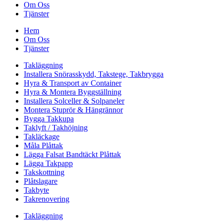
Om Oss
Tjänster
Hem
Om Oss
Tjänster
Takläggning
Installera Snörasskydd, Takstege, Takbrygga
Hyra & Transport av Container
Hyra & Montera Byggställning
Installera Solceller & Solpaneler
Montera Stuprör & Hängrännor
Bygga Takkupa
Taklyft / Takhöjning
Takläckage
Måla Plåttak
Lägga Falsat Bandtäckt Plåttak
Lägga Takpapp
Takskottning
Plåtslagare
Takbyte
Takrenovering
Takläggning