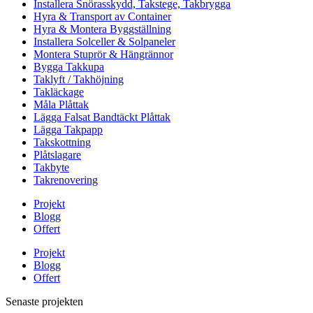
Installera Snörasskydd, Takstege, Takbrygga
Hyra & Transport av Container
Hyra & Montera Byggställning
Installera Solceller & Solpaneler
Montera Stuprör & Hängrännor
Bygga Takkupa
Taklyft / Takhöjning
Takläckage
Måla Plåttak
Lägga Falsat Bandtäckt Plåttak
Lägga Takpapp
Takskottning
Plåtslagare
Takbyte
Takrenovering
Projekt
Blogg
Offert
Projekt
Blogg
Offert
Senaste projekten