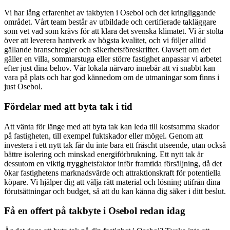
Vi har lång erfarenhet av takbyten i Osebol och det kringliggande
området. Vårt team består av utbildade och certifierade takläggare
som vet vad som krävs för att klara det svenska klimatet. Vi är stolta
över att leverera hantverk av högsta kvalitet, och vi följer alltid
gällande branschregler och säkerhetsföreskrifter. Oavsett om det
gäller en villa, sommarstuga eller större fastighet anpassar vi arbetet
efter just dina behov. Vår lokala närvaro innebär att vi snabbt kan
vara på plats och har god kännedom om de utmaningar som finns i
just Osebol.
Fördelar med att byta tak i tid
Att vänta för länge med att byta tak kan leda till kostsamma skador
på fastigheten, till exempel fuktskador eller mögel. Genom att
investera i ett nytt tak får du inte bara ett fräscht utseende, utan också
bättre isolering och minskad energiförbrukning. Ett nytt tak är
dessutom en viktig trygghetsfaktor inför framtida försäljning, då det
ökar fastighetens marknadsvärde och attraktionskraft för potentiella
köpare. Vi hjälper dig att välja rätt material och lösning utifrån dina
förutsättningar och budget, så att du kan känna dig säker i ditt beslut.
Få en offert på takbyte i Osebol redan idag