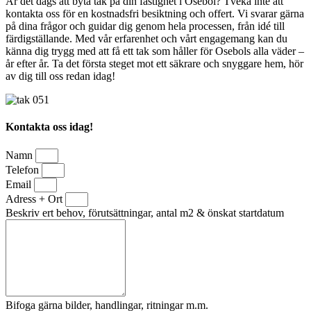
Är det dags att byta tak på din fastighet i Osebol? Tveka inte att
kontakta oss för en kostnadsfri besiktning och offert. Vi svarar gärna
på dina frågor och guidar dig genom hela processen, från idé till
färdigställande. Med vår erfarenhet och vårt engagemang kan du
känna dig trygg med att få ett tak som håller för Osebols alla väder –
år efter år. Ta det första steget mot ett säkrare och snyggare hem, hör
av dig till oss redan idag!
Kontakta oss idag!
Namn
Telefon
Email
Adress + Ort
Beskriv ert behov, förutsättningar, antal m2 & önskat startdatum
Bifoga gärna bilder, handlingar, ritningar m.m.