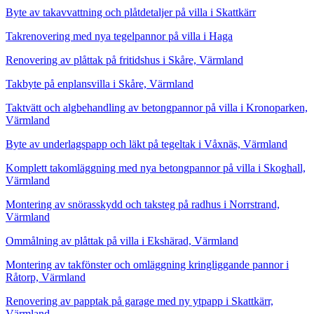
Byte av takavvattning och plåtdetaljer på villa i Skattkärr
Takrenovering med nya tegelpannor på villa i Haga
Renovering av plåttak på fritidshus i Skåre, Värmland
Takbyte på enplansvilla i Skåre, Värmland
Taktvätt och algbehandling av betongpannor på villa i Kronoparken,
Värmland
Byte av underlagspapp och läkt på tegeltak i Våxnäs, Värmland
Komplett takomläggning med nya betongpannor på villa i Skoghall,
Värmland
Montering av snörasskydd och taksteg på radhus i Norrstrand,
Värmland
Ommålning av plåttak på villa i Ekshärad, Värmland
Montering av takfönster och omläggning kringliggande pannor i
Råtorp, Värmland
Renovering av papptak på garage med ny ytpapp i Skattkärr,
Värmland