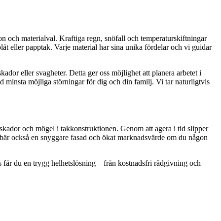
on och materialval. Kraftiga regn, snöfall och temperaturskiftningar
plåt eller papptak. Varje material har sina unika fördelar och vi guidar
kador eller svagheter. Detta ger oss möjlighet att planera arbetet i
d minsta möjliga störningar för dig och din familj. Vi tar naturligtvis
tskador och mögel i takkonstruktionen. Genom att agera i tid slipper
nnebär också en snyggare fasad och ökat marknadsvärde om du någon
s får du en trygg helhetslösning – från kostnadsfri rådgivning och