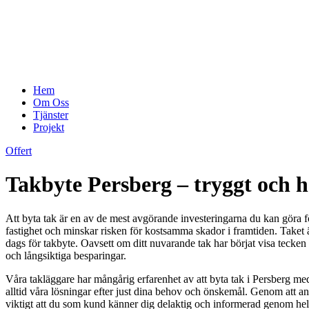
Hem
Om Oss
Tjänster
Projekt
Offert
Takbyte Persberg – tryggt och h
Att byta tak är en av de mest avgörande investeringarna du kan göra för
fastighet och minskar risken för kostsamma skador i framtiden. Taket är d
dags för takbyte. Oavsett om ditt nuvarande tak har börjat visa tecken på
och långsiktiga besparingar.
Våra takläggare har mångårig erfarenhet av att byta tak i Persberg med 
alltid våra lösningar efter just dina behov och önskemål. Genom att anv
viktigt att du som kund känner dig delaktig och informerad genom hela p