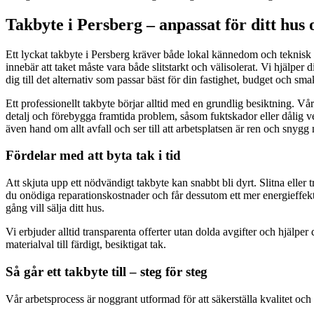
Takbyte i Persberg – anpassat för ditt hus 
Ett lyckat takbyte i Persberg kräver både lokal kännedom och teknisk e
innebär att taket måste vara både slitstarkt och välisolerat. Vi hjälper 
dig till det alternativ som passar bäst för din fastighet, budget och sma
Ett professionellt takbyte börjar alltid med en grundlig besiktning. Vår
detalj och förebygga framtida problem, såsom fuktskador eller dålig venti
även hand om allt avfall och ser till att arbetsplatsen är ren och snygg n
Fördelar med att byta tak i tid
Att skjuta upp ett nödvändigt takbyte kan snabbt bli dyrt. Slitna elle
du onödiga reparationskostnader och får dessutom ett mer energieffe
gång vill sälja ditt hus.
Vi erbjuder alltid transparenta offerter utan dolda avgifter och hjälpe
materialval till färdigt, besiktigat tak.
Så går ett takbyte till – steg för steg
Vår arbetsprocess är noggrant utformad för att säkerställa kvalitet och 