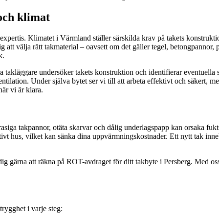
och klimat
xpertis. Klimatet i Värmland ställer särskilda krav på takets konstrukti
dig att välja rätt takmaterial – oavsett om det gäller tegel, betongpannor, 
k.
a takläggare undersöker takets konstruktion och identifierar eventuella s
lation. Under själva bytet ser vi till att arbeta effektivt och säkert, me
är vi är klara.
r trasiga takpannor, otäta skarvar och dålig underlagspapp kan orsaka fuk
ktivt hus, vilket kan sänka dina uppvärmningskostnader. Ett nytt tak i
r dig gärna att räkna på ROT-avdraget för ditt takbyte i Persberg. Med os
trygghet i varje steg: