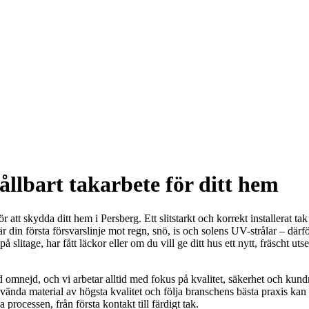
ållbart takarbete för ditt hem
 att skydda ditt hem i Persberg. Ett slitstarkt och korrekt installerat t
in första försvarslinje mot regn, snö, is och solens UV-strålar – därför ä
 slitage, har fått läckor eller om du vill ge ditt hus ett nytt, fräscht ut
omnejd, och vi arbetar alltid med fokus på kvalitet, säkerhet och kundnö
ända material av högsta kvalitet och följa branschens bästa praxis kan v
rocessen, från första kontakt till färdigt tak.