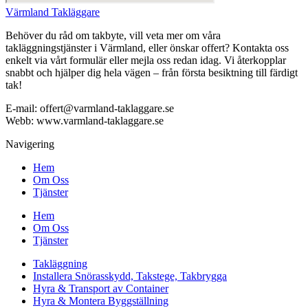
Värmland Takläggare
Behöver du råd om takbyte, vill veta mer om våra
takläggningstjänster i Värmland, eller önskar offert? Kontakta oss
enkelt via vårt formulär eller mejla oss redan idag. Vi återkopplar
snabbt och hjälper dig hela vägen – från första besiktning till färdigt
tak!
E-mail: offert@varmland-taklaggare.se
Webb: www.varmland-taklaggare.se
Navigering
Hem
Om Oss
Tjänster
Hem
Om Oss
Tjänster
Takläggning
Installera Snörasskydd, Takstege, Takbrygga
Hyra & Transport av Container
Hyra & Montera Byggställning