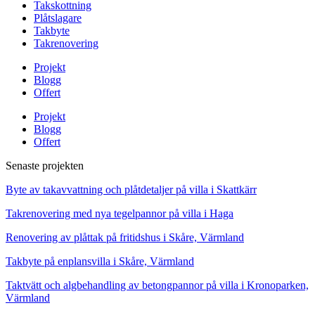
Takskottning
Plåtslagare
Takbyte
Takrenovering
Projekt
Blogg
Offert
Projekt
Blogg
Offert
Senaste projekten
Byte av takavvattning och plåtdetaljer på villa i Skattkärr
Takrenovering med nya tegelpannor på villa i Haga
Renovering av plåttak på fritidshus i Skåre, Värmland
Takbyte på enplansvilla i Skåre, Värmland
Taktvätt och algbehandling av betongpannor på villa i Kronoparken,
Värmland