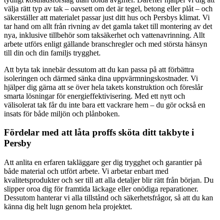
välja rätt typ av tak – oavsett om det är tegel, betong eller plåt – och
säkerställer att materialet passar just ditt hus och Persbys klimat. Vi
tar hand om allt från rivning av det gamla taket till montering av det
nya, inklusive tillbehör som taksäkerhet och vattenavrinning. Allt
arbete utförs enligt gällande branschregler och med största hänsyn
till din och din familjs trygghet.
Att byta tak innebär dessutom att du kan passa på att förbättra
isoleringen och därmed sänka dina uppvärmningskostnader. Vi
hjälper dig gärna att se över hela takets konstruktion och föreslår
smarta lösningar för energieffektivisering. Med ett nytt och
välisolerat tak får du inte bara ett vackrare hem – du gör också en
insats för både miljön och plånboken.
Fördelar med att låta proffs sköta ditt takbyte i
Persby
Att anlita en erfaren takläggare ger dig trygghet och garantier på
både material och utfört arbete. Vi arbetar enbart med
kvalitetsprodukter och ser till att alla detaljer blir rätt från början. Du
slipper oroa dig för framtida läckage eller onödiga reparationer.
Dessutom hanterar vi alla tillstånd och säkerhetsfrågor, så att du kan
känna dig helt lugn genom hela projektet.