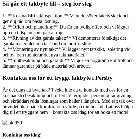
Så går ett takbyte till – steg för steg
1. **Kostnadsfri takinspektion:** Vi undersöker takets skick och
ger dig råd om bästa lösning.
2. **Offert och planering:** Du får en tydlig offert och vi lägger
upp en tidsplan som passar dig.
3. **Rivning av det gamla taket:** Vi demonterar försiktigt det
gamla materialet och tar hand om bortforsling.
4. **Montering av nytt tak:** Vi lägger nytt tätskikt, isolering vid
behov, och monterar det nya takmaterialet.
5. **Slutbesiktning och garanti:** Vi gör en noggrann kontroll och
lämnar garantier på både material och arbete.
Kontakta oss för ett tryggt takbyte i Persby
Är det dags att byta tak? Tveka inte att ta kontakt med oss för en
kostnadsfri besiktning och offert. Vi erbjuder personlig rådgivning
och skräddarsydda lösningar som håller i längden. Med rätt tak över
huvudet ökar både komfort och värde på din bostad. Låt oss hjälpa
dig till ett tryggare hem – kontakta oss idag för att boka ett möte!
Kontakta oss idag!