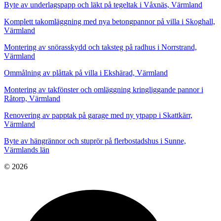
Byte av underlagspapp och läkt på tegeltak i Våxnäs, Värmland
Komplett takomläggning med nya betongpannor på villa i Skoghall,
Värmland
Montering av snörasskydd och taksteg på radhus i Norrstrand,
Värmland
Ommålning av plåttak på villa i Ekshärad, Värmland
Montering av takfönster och omläggning kringliggande pannor i
Råtorp, Värmland
Renovering av papptak på garage med ny ytpapp i Skattkärr,
Värmland
Byte av hängrännor och stuprör på flerbostadshus i Sunne,
Värmlands län
© 2026