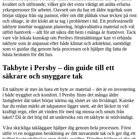
kvalitet och utförande, vilket gör det extra viktigt att anlita erfarna
yrkespersoner för arbetet. Oavsett om du har ett äldre tegeltak som
börjat släppa från sig pannor, eller om ditt plåttak visar tecken på rost
och slitage, är det klokt att ta tag i problemet i tid. Ett professionellt
takbyte innebär noggrann planering, högkvalitativa material och väl
utfört hantverk – allt för att säkra ditt hem i många år framöver. Tack
vare vår lokala kunskap om Persbys förutsättningar kan vi erbjuda
takbyte som är anpassat efter både klimat och arkitektur, samtidigt
som vi guidar dig genom hela processen och hjälper dig fatta de
bästa besluten för ditt hus.
Takbyte i Persby – din guide till ett
säkrare och snyggare tak
Ett takbyte är mer än bara ett byte av material – det är en investering
i både trygghet och komfort. I Persby finns det många äldre
fastigheter där taket börjar närma sig slutet av sin livslängd. Kanske
har du redan märkt att takpannor ligger snett, att det läcker in vid
kraftigt regn, eller att vinden för med sig mossa och smuts från
taket? Då är det hög tid att undersöka om ett takbyte är nödvändigt.
Våra skickliga takläggare hjälper dig genom hela processen. Först
utför vi en noggrann besiktning av ditt nuvarande tak och ger dig ett
tydligt kostnadsförslag utan dolda avgifter. Därefter hjälper vi dig att