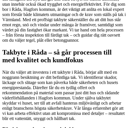
utan innebär också ökad trygghet och energieffektivitet. För dig som
bor i Råda, Hagfors kommun, är det viktigt att anlita en lokal expert
som förstår både klimatets utmaningar och de krav som ställs på tak i
Värmland. Med ett proffsigt takbyte säkerställer du att ditt hus står
emot regn, snö och vindar under många år framöver, samtidigt som
värdet på din fastighet ökar markant. Vi tar hand om hela processen
– från första inspektion till färdigt tak – och guidar dig rätt oavsett
om du väljer tegel, plåt eller betongpannor.
Takbyte i Råda – så går processen till
med kvalitet och kundfokus
När du väljer att investera i ett takbyte i Råda, börjar allt med en
noggrann besiktning av ditt befintliga tak. Vi identifierar skador,
läckage och slitage som kan påverka både säkerheten och husets
energiprestanda. Därefter får du en tydlig offert och
rekommendation på material som passar just ditt hus och rådande
väderförhållanden i Hagfors kommun. Under själva takbytet
skyddar vi huset, ser till att avfall hanteras miljövänligt och arbetar
enligt branschens högsta säkerhetskrav. Vår långa erfarenhet gör att
vi kan arbeta effektivt utan att kompromissa med detaljer – resultatet
blir ett vattentätt, snyggt och hållbart tak.