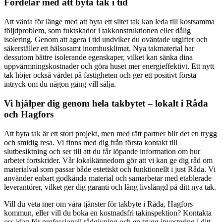
Fördelar med att byta tak i tid
Att vänta för länge med att byta ett slitet tak kan leda till kostsamma
följdproblem, som fuktskador i takkonstruktionen eller dålig
isolering. Genom att agera i tid undviker du oväntade utgifter och
säkerställer ett hälsosamt inomhusklimat. Nya takmaterial har
dessutom bättre isolerande egenskaper, vilket kan sänka dina
uppvärmningskostnader och göra huset mer energieffektivt. Ett nytt
tak höjer också värdet på fastigheten och ger ett positivt första
intryck om du någon gång vill sälja.
Vi hjälper dig genom hela takbytet – lokalt i Råda
och Hagfors
Att byta tak är ett stort projekt, men med rätt partner blir det en trygg
och smidig resa. Vi finns med dig från första kontakt till
slutbesiktning och ser till att du får löpande information om hur
arbetet fortskrider. Vår lokalkännedom gör att vi kan ge dig råd om
materialval som passar både estetiskt och funktionellt i just Råda. Vi
använder enbart godkända material och samarbetar med etablerade
leverantörer, vilket ger dig garanti och lång livslängd på ditt nya tak.
Vill du veta mer om våra tjänster för takbyte i Råda, Hagfors
kommun, eller vill du boka en kostnadsfri takinspektion? Kontakta
oss idag för professionell rådgivning och en trygg investering i ditt