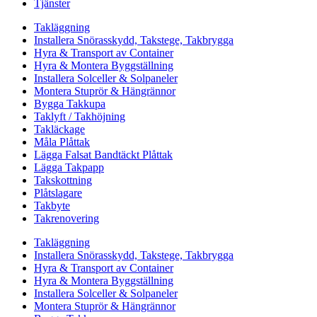
Tjänster
Takläggning
Installera Snörasskydd, Takstege, Takbrygga
Hyra & Transport av Container
Hyra & Montera Byggställning
Installera Solceller & Solpaneler
Montera Stuprör & Hängrännor
Bygga Takkupa
Taklyft / Takhöjning
Takläckage
Måla Plåttak
Lägga Falsat Bandtäckt Plåttak
Lägga Takpapp
Takskottning
Plåtslagare
Takbyte
Takrenovering
Takläggning
Installera Snörasskydd, Takstege, Takbrygga
Hyra & Transport av Container
Hyra & Montera Byggställning
Installera Solceller & Solpaneler
Montera Stuprör & Hängrännor