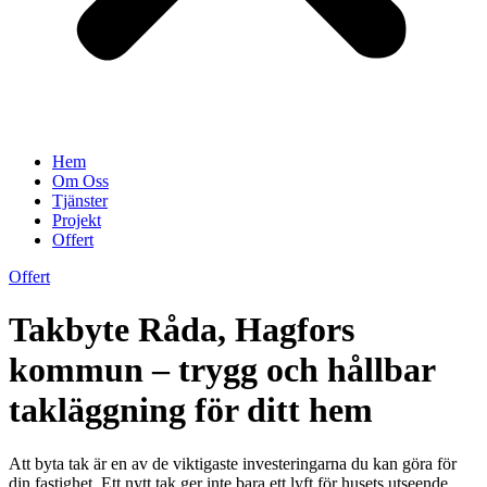
Hem
Om Oss
Tjänster
Projekt
Offert
Offert
Takbyte Råda, Hagfors
kommun – trygg och hållbar
takläggning för ditt hem
Att byta tak är en av de viktigaste investeringarna du kan göra för
din fastighet. Ett nytt tak ger inte bara ett lyft för husets utseende,