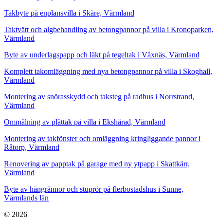
Takbyte på enplansvilla i Skåre, Värmland
Taktvätt och algbehandling av betongpannor på villa i Kronoparken,
Värmland
Byte av underlagspapp och läkt på tegeltak i Våxnäs, Värmland
Komplett takomläggning med nya betongpannor på villa i Skoghall,
Värmland
Montering av snörasskydd och taksteg på radhus i Norrstrand,
Värmland
Ommålning av plåttak på villa i Ekshärad, Värmland
Montering av takfönster och omläggning kringliggande pannor i
Råtorp, Värmland
Renovering av papptak på garage med ny ytpapp i Skattkärr,
Värmland
Byte av hängrännor och stuprör på flerbostadshus i Sunne,
Värmlands län
© 2026