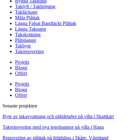
Bygga Takkupa
Taklyft / Takhöjning
Takläckage
Måla Plåttak
Lägga Falsat Bandtäckt Plåttak
Lägga Takpapp
Takskottning
Plåtslagare
Takbyte
Takrenovering
Projekt
Blogg
Offert
Projekt
Blogg
Offert
Senaste projekten
Byte av takavvattning och plåtdetaljer på villa i Skattkärr
Takrenovering med nya tegelpannor på villa i Haga
Renovering av plåttak på fritidshus i Skåre, Värmland