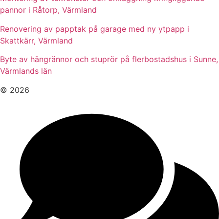
pannor i Råtorp, Värmland
Renovering av papptak på garage med ny ytpapp i
Skattkärr, Värmland
Byte av hängrännor och stuprör på flerbostadshus i Sunne,
Värmlands län
© 2026