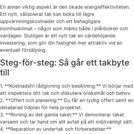
En annan viktig aspekt är den ökade energieffektiviteten.
Ett nytt, välisolerat tak kan bidra till lägre
uppvärmningskostnader och ett behagligare
inomhusklimat – något som märks både i plånboken och
vardagen. Slutligen är ett nytt tak en värdehöjande
investering, som gör din fastighet mer attraktiv vid en
eventuell försäljning.
Steg-för-steg: Så går ett takbyte
till
1. **Kostnadsfri rådgivning och besiktning:** Vi börjar med
att inspektera ditt tak och diskutera önskemål och behov.
2. **Offert och planering:** Du får en tydlig offert samt en
detaljerad tidplan för hela projektet.
3. **Rivning av det gamla taket:** Vi demonterar taket
varsamt och tar hand om allt avfall på ett miljövänligt sätt.
4. **Reparation av undertak och förberedelser:**