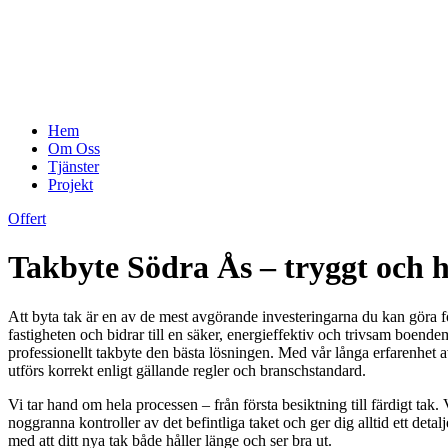
Hem
Om Oss
Tjänster
Projekt
Offert
Takbyte Södra Ås – tryggt och h
Att byta tak är en av de mest avgörande investeringarna du kan göra fö
fastigheten och bidrar till en säker, energieffektiv och trivsam boendemi
professionellt takbyte den bästa lösningen. Med vår långa erfarenhet a
utförs korrekt enligt gällande regler och branschstandard.
Vi tar hand om hela processen – från första besiktning till färdigt t
noggranna kontroller av det befintliga taket och ger dig alltid ett de
med att ditt nya tak både håller länge och ser bra ut.