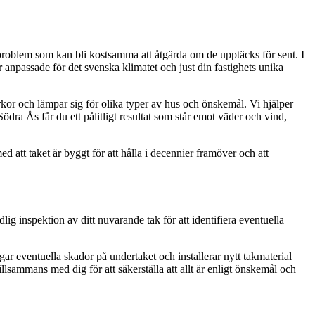
gsproblem som kan bli kostsamma att åtgärda om de upptäcks för sent. I
r anpassade för det svenska klimatet och just din fastighets unika
yrkor och lämpar sig för olika typer av hus och önskemål. Vi hjälper
 Södra Ås får du ett pålitligt resultat som står emot väder och vind,
d att taket är byggt för att hålla i decennier framöver och att
ig inspektion av ditt nuvarande tak för att identifiera eventuella
 lagar eventuella skador på undertaket och installerar nytt takmaterial
tillsammans med dig för att säkerställa att allt är enligt önskemål och