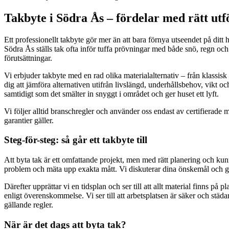
Takbyte i Södra Ås – fördelar med rätt utf
Ett professionellt takbyte gör mer än att bara förnya utseendet på dit
Södra Ås ställs tak ofta inför tuffa prövningar med både snö, regn och 
förutsättningar.
Vi erbjuder takbyte med en rad olika materialalternativ – från klassisk
dig att jämföra alternativen utifrån livslängd, underhållsbehov, vikt och
samtidigt som det smälter in snyggt i området och ger huset ett lyft.
Vi följer alltid branschregler och använder oss endast av certifierade m
garantier gäller.
Steg-för-steg: så går ett takbyte till
Att byta tak är ett omfattande projekt, men med rätt planering och kunn
problem och mäta upp exakta mått. Vi diskuterar dina önskemål och ge
Därefter upprättar vi en tidsplan och ser till att allt material finns på 
enligt överenskommelse. Vi ser till att arbetsplatsen är säker och städar
gällande regler.
När är det dags att byta tak?