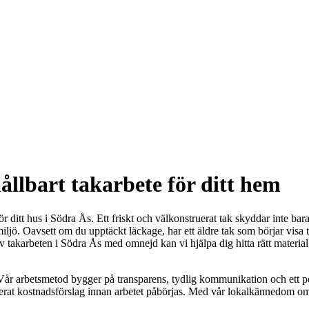
ållbart takarbete för ditt hem
r ditt hus i Södra Ås. Ett friskt och välkonstruerat tak skyddar inte ba
ljö. Oavsett om du upptäckt läckage, har ett äldre tak som börjar visa teck
v takarbeten i Södra Ås med omnejd kan vi hjälpa dig hitta rätt material,
ak. Vår arbetsmetod bygger på transparens, tydlig kommunikation och ett
taljerat kostnadsförslag innan arbetet påbörjas. Med vår lokalkännedom om