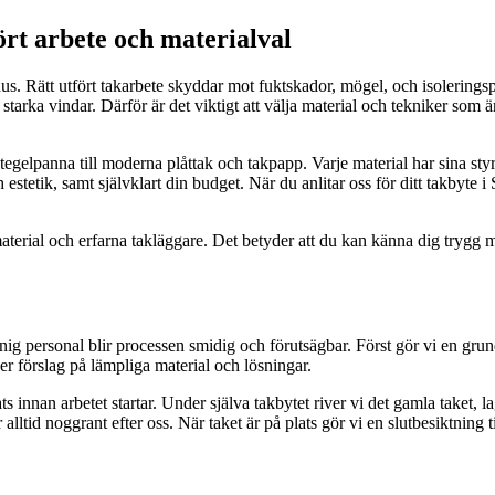
ört arbete och materialval
t hus. Rätt utfört takarbete skyddar mot fuktskador, mögel, och isolerin
starka vindar. Därför är det viktigt att välja material och tekniker som ä
 tegelpanna till moderna plåttak och takpapp. Varje material har sina st
 estetik, samt självklart din budget. När du anlitar oss för ditt takbyte i
aterial och erfarna takläggare. Det betyder att du kan känna dig trygg me
ig personal blir processen smidig och förutsägbar. Först gör vi en grundl
r förslag på lämpliga material och lösningar.
plats innan arbetet startar. Under själva takbytet river vi det gamla taket,
 alltid noggrant efter oss. När taket är på plats gör vi en slutbesiktning 