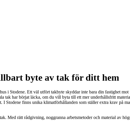
lbart byte av tak för ditt hem
t hus i Stodene. Ett väl utfört takbyte skyddar inte bara din fastighet m
ak har börjat läcka, om du vill byta till ett mer underhållsfritt material 
I Stodene finns unika klimatförhållanden som ställer extra krav på mater
 tak. Med rätt rådgivning, noggranna arbetsmetoder och material av högsta 