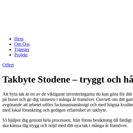
Hem
Om Oss
Tjänster
Projekt
Offert
Takbyte Stodene – tryggt och hål
Att byta tak är en av de viktigaste investeringarna du kan göra för dit
på huset och ge dig sinnesro i många år framöver. Oavsett om ditt gamla t
avgörande att arbetet utförs fackmannamässigt och med högsta kvalitet. 
med lokal förankring och gedigen erfarenhet av takbyte.
Vi hjälper dig genom hela processen, från första besiktning till färdigt
ska känna dig trygg och nöjd med ditt nya tak i många år framöver.