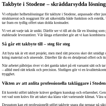
Takbyte i Stodene – skräddarsydda lösninga
Vi erbjuder helhetslösningar för takbyte i Stodene, anpassade efter just 
strukturerat och noggrant för att säkerställa både funktion och estetik.
tar fram en tydlig offert utan dolda kostnader.
Vi vet att varje tak är unikt. Därför ser vi till att du får en lösning
etablerade leverantörer. Vår långa erfarenhet gör att vi kan kombinera 
Så går ett takbyte till – steg för steg
Att byta tak är ett stort projekt, men med rätt process sker det smidig
kring material och utseende. Därefter får du en detaljerad offert och ti
När arbetet påbörjas river vi det gamla taket på ett varsamt sätt och ta
– alltid med rätt teknik och precision. Slutligen gör vi en kvalitetsko
trygghet.
Vikten av att anlita professionella takläggare i Stoden
Ett korrekt utfört takbyte kräver gedigen kunskap och erfarenhet. Geno
vet vad som krävs för att taket ska klara vårt varierande klimat. Våra u
Dessutom kan ett professionellt utfört takbyte spara dig pengar på 