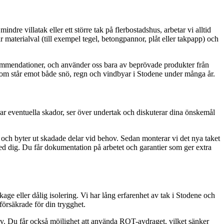
ndre villatak eller ett större tak på flerbostadshus, arbetar vi alltid
r materialval (till exempel tegel, betongpannor, plåt eller takpapp) och
h rekommendationer, och använder oss bara av beprövade produkter från
ak som står emot både snö, regn och vindbyar i Stodene under många år.
ierar eventuella skador, ser över undertak och diskuterar dina önskemål
ket och byter ut skadade delar vid behov. Sedan monterar vi det nya taket
 med dig. Du får dokumentation på arbetet och garantier som ger extra
ge eller dålig isolering. Vi har lång erfarenhet av tak i Stodene och
 försäkrade för din trygghet.
v. Du får också möjlighet att använda ROT-avdraget, vilket sänker