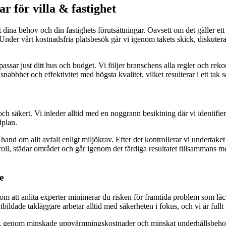
r för villa & fastighet
dina behov och din fastighets förutsättningar. Oavsett om det gäller ett mi
 Under vårt kostnadsfria platsbesök går vi igenom takets skick, diskutera
 som passar just ditt hus och budget. Vi följer branschens alla regler oc
snabbhet och effektivitet med högsta kvalitet, vilket resulterar i ett t
t och säkert. Vi inleder alltid med en noggrann besiktning där vi identif
dplan.
r hand om allt avfall enligt miljökrav. Efter det kontrollerar vi underta
ntroll, städar området och går igenom det färdiga resultatet tillsammans
e
m att anlita experter minimerar du risken för framtida problem som läcka
tbildade takläggare arbetar alltid med säkerheten i fokus, och vi är fullt
sikt, genom minskade uppvärmningskostnader och minskat underhållsbeho