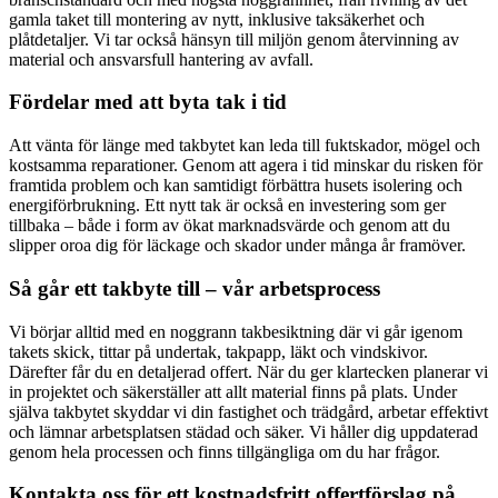
gamla taket till montering av nytt, inklusive taksäkerhet och
plåtdetaljer. Vi tar också hänsyn till miljön genom återvinning av
material och ansvarsfull hantering av avfall.
Fördelar med att byta tak i tid
Att vänta för länge med takbytet kan leda till fuktskador, mögel och
kostsamma reparationer. Genom att agera i tid minskar du risken för
framtida problem och kan samtidigt förbättra husets isolering och
energiförbrukning. Ett nytt tak är också en investering som ger
tillbaka – både i form av ökat marknadsvärde och genom att du
slipper oroa dig för läckage och skador under många år framöver.
Så går ett takbyte till – vår arbetsprocess
Vi börjar alltid med en noggrann takbesiktning där vi går igenom
takets skick, tittar på undertak, takpapp, läkt och vindskivor.
Därefter får du en detaljerad offert. När du ger klartecken planerar vi
in projektet och säkerställer att allt material finns på plats. Under
själva takbytet skyddar vi din fastighet och trädgård, arbetar effektivt
och lämnar arbetsplatsen städad och säker. Vi håller dig uppdaterad
genom hela processen och finns tillgängliga om du har frågor.
Kontakta oss för ett kostnadsfritt offertförslag på