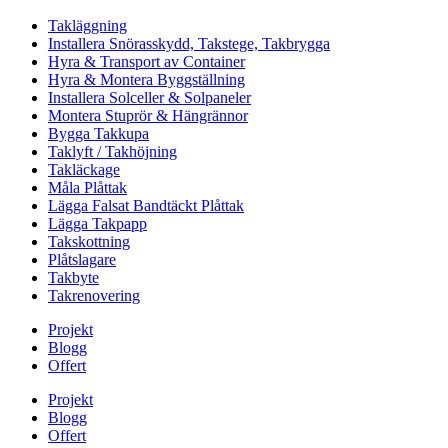
Takläggning
Installera Snörasskydd, Takstege, Takbrygga
Hyra & Transport av Container
Hyra & Montera Byggställning
Installera Solceller & Solpaneler
Montera Stuprör & Hängrännor
Bygga Takkupa
Taklyft / Takhöjning
Takläckage
Måla Plåttak
Lägga Falsat Bandtäckt Plåttak
Lägga Takpapp
Takskottning
Plåtslagare
Takbyte
Takrenovering
Projekt
Blogg
Offert
Projekt
Blogg
Offert