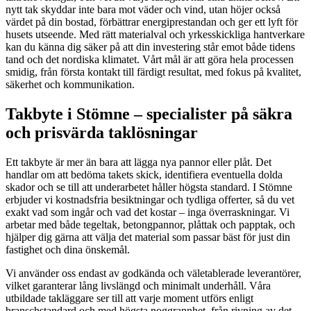
nytt tak skyddar inte bara mot väder och vind, utan höjer också
värdet på din bostad, förbättrar energiprestandan och ger ett lyft för
husets utseende. Med rätt materialval och yrkesskickliga hantverkare
kan du känna dig säker på att din investering står emot både tidens
tand och det nordiska klimatet. Vårt mål är att göra hela processen
smidig, från första kontakt till färdigt resultat, med fokus på kvalitet,
säkerhet och kommunikation.
Takbyte i Stömne – specialister på säkra
och prisvärda taklösningar
Ett takbyte är mer än bara att lägga nya pannor eller plåt. Det
handlar om att bedöma takets skick, identifiera eventuella dolda
skador och se till att underarbetet håller högsta standard. I Stömne
erbjuder vi kostnadsfria besiktningar och tydliga offerter, så du vet
exakt vad som ingår och vad det kostar – inga överraskningar. Vi
arbetar med både tegeltak, betongpannor, plåttak och papptak, och
hjälper dig gärna att välja det material som passar bäst för just din
fastighet och dina önskemål.
Vi använder oss endast av godkända och väletablerade leverantörer,
vilket garanterar lång livslängd och minimalt underhåll. Våra
utbildade takläggare ser till att varje moment utförs enligt
branschstandard och med högsta noggrannhet, från rivning av det