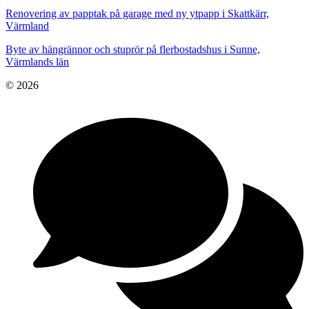
Renovering av papptak på garage med ny ytpapp i Skattkärr,
Värmland
Byte av hängrännor och stuprör på flerbostadshus i Sunne,
Värmlands län
© 2026