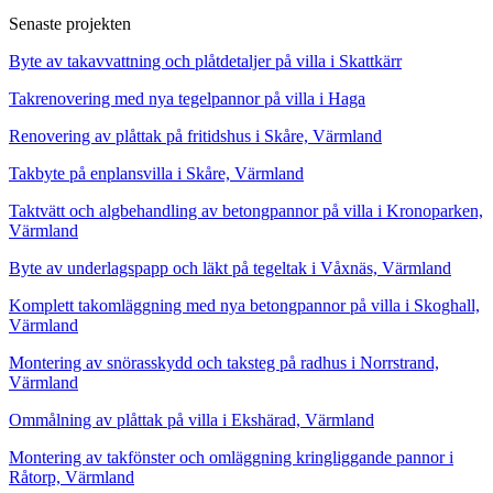
Senaste projekten
Byte av takavvattning och plåtdetaljer på villa i Skattkärr
Takrenovering med nya tegelpannor på villa i Haga
Renovering av plåttak på fritidshus i Skåre, Värmland
Takbyte på enplansvilla i Skåre, Värmland
Taktvätt och algbehandling av betongpannor på villa i Kronoparken,
Värmland
Byte av underlagspapp och läkt på tegeltak i Våxnäs, Värmland
Komplett takomläggning med nya betongpannor på villa i Skoghall,
Värmland
Montering av snörasskydd och taksteg på radhus i Norrstrand,
Värmland
Ommålning av plåttak på villa i Ekshärad, Värmland
Montering av takfönster och omläggning kringliggande pannor i
Råtorp, Värmland