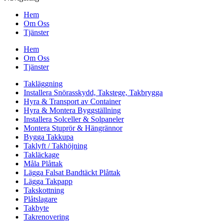
Hem
Om Oss
Tjänster
Hem
Om Oss
Tjänster
Takläggning
Installera Snörasskydd, Takstege, Takbrygga
Hyra & Transport av Container
Hyra & Montera Byggställning
Installera Solceller & Solpaneler
Montera Stuprör & Hängrännor
Bygga Takkupa
Taklyft / Takhöjning
Takläckage
Måla Plåttak
Lägga Falsat Bandtäckt Plåttak
Lägga Takpapp
Takskottning
Plåtslagare
Takbyte
Takrenovering