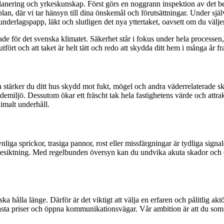
anering och yrkeskunskap. Först görs en noggrann inspektion av det befin
lan, där vi tar hänsyn till dina önskemål och förutsättningar. Under själv
underlagspapp, läkt och slutligen det nya yttertaket, oavsett om du väljer 
e för det svenska klimatet. Säkerhet står i fokus under hela processen
utfört och att taket är helt tätt och redo att skydda ditt hem i många år f
ta stärker du ditt hus skydd mot fukt, mögel och andra väderrelaterade skad
jö. Dessutom ökar ett fräscht tak hela fastighetens värde och attraktio
nimalt underhåll.
ynliga sprickor, trasiga pannor, rost eller missfärgningar är tydliga signa
nell besiktning. Med regelbunden översyn kan du undvika akuta skador oc
 ska hålla länge. Därför är det viktigt att välja en erfaren och pålitli
, fasta priser och öppna kommunikationsvägar. Vår ambition är att du s