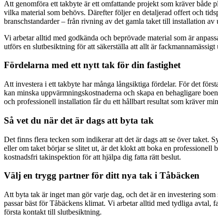
Att genomföra ett takbyte är ett omfattande projekt som kräver både pl
vilka material som behövs. Därefter följer en detaljerad offert och tidsp
branschstandarder – från rivning av det gamla taket till installation av 
Vi arbetar alltid med godkända och beprövade material som är anpassad
utförs en slutbesiktning för att säkerställa att allt är fackmannamässigt 
Fördelarna med ett nytt tak för din fastighet
Att investera i ett takbyte har många långsiktiga fördelar. För det förs
kan minska uppvärmningskostnaderna och skapa en behagligare boendemil
och professionell installation får du ett hållbart resultat som kräver mi
Så vet du när det är dags att byta tak
Det finns flera tecken som indikerar att det är dags att se över taket. S
eller om taket börjar se slitet ut, är det klokt att boka en professio
kostnadsfri takinspektion för att hjälpa dig fatta rätt beslut.
Välj en trygg partner för ditt nya tak i Tåbäcken
Att byta tak är inget man gör varje dag, och det är en investering som
passar bäst för Tåbäckens klimat. Vi arbetar alltid med tydliga avtal
första kontakt till slutbesiktning.