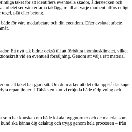
tliga taket för att identifiera eventuella skador, ålderstecken och
a arbetet ser våra erfarna takläggare till att varje moment utförs enligt
tegel, plåt eller betong.
, både för våra medarbetare och din egendom. Efter avslutat arbete
ramåt.
or. Ett nytt tak bidrar också till att förbättra inomhusklimatet, vilket
nskraft vid en eventuell försäljning. Genom att välja rätt material
ler om att taket har gjort sitt. Om du märker att det ofta uppstår läckage
h dyra reparationer. I Tåbäcken kan vi erbjuda både rådgivning och
g aktör som har kunskap om både lokala byggnormer och de material som
om kund ska känna dig delaktig och trygg genom hela processen – från