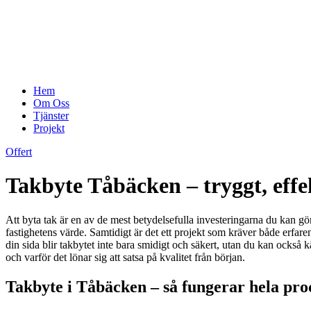
Hem
Om Oss
Tjänster
Projekt
Offert
Takbyte Tåbäcken – tryggt, effek
Att byta tak är en av de mest betydelsefulla investeringarna du kan gör
fastighetens värde. Samtidigt är det ett projekt som kräver både erfare
din sida blir takbytet inte bara smidigt och säkert, utan du kan också k
och varför det lönar sig att satsa på kvalitet från början.
Takbyte i Tåbäcken – så fungerar hela proce