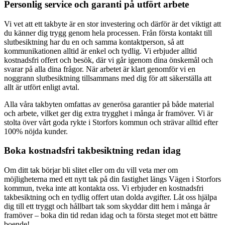
Personlig service och garanti på utfört arbete
Vi vet att ett takbyte är en stor investering och därför är det viktigt att
du känner dig trygg genom hela processen. Från första kontakt till
slutbesiktning har du en och samma kontaktperson, så att
kommunikationen alltid är enkel och tydlig. Vi erbjuder alltid
kostnadsfri offert och besök, där vi går igenom dina önskemål och
svarar på alla dina frågor. När arbetet är klart genomför vi en
noggrann slutbesiktning tillsammans med dig för att säkerställa att
allt är utfört enligt avtal.
Alla våra takbyten omfattas av generösa garantier på både material
och arbete, vilket ger dig extra trygghet i många år framöver. Vi är
stolta över vårt goda rykte i Storfors kommun och strävar alltid efter
100% nöjda kunder.
Boka kostnadsfri takbesiktning redan idag
Om ditt tak börjar bli slitet eller om du vill veta mer om
möjligheterna med ett nytt tak på din fastighet längs Vägen i Storfors
kommun, tveka inte att kontakta oss. Vi erbjuder en kostnadsfri
takbesiktning och en tydlig offert utan dolda avgifter. Låt oss hjälpa
dig till ett tryggt och hållbart tak som skyddar ditt hem i många år
framöver – boka din tid redan idag och ta första steget mot ett bättre
boende!