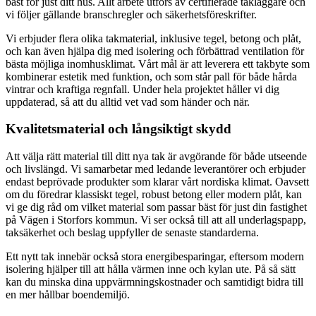
bäst för just ditt hus. Allt arbete utförs av certifierade takläggare och
vi följer gällande branschregler och säkerhetsföreskrifter.
Vi erbjuder flera olika takmaterial, inklusive tegel, betong och plåt,
och kan även hjälpa dig med isolering och förbättrad ventilation för
bästa möjliga inomhusklimat. Vårt mål är att leverera ett takbyte som
kombinerar estetik med funktion, och som står pall för både hårda
vintrar och kraftiga regnfall. Under hela projektet håller vi dig
uppdaterad, så att du alltid vet vad som händer och när.
Kvalitetsmaterial och långsiktigt skydd
Att välja rätt material till ditt nya tak är avgörande för både utseende
och livslängd. Vi samarbetar med ledande leverantörer och erbjuder
endast beprövade produkter som klarar vårt nordiska klimat. Oavsett
om du föredrar klassiskt tegel, robust betong eller modern plåt, kan
vi ge dig råd om vilket material som passar bäst för just din fastighet
på Vägen i Storfors kommun. Vi ser också till att all underlagspapp,
taksäkerhet och beslag uppfyller de senaste standarderna.
Ett nytt tak innebär också stora energibesparingar, eftersom modern
isolering hjälper till att hålla värmen inne och kylan ute. På så sätt
kan du minska dina uppvärmningskostnader och samtidigt bidra till
en mer hållbar boendemiljö.