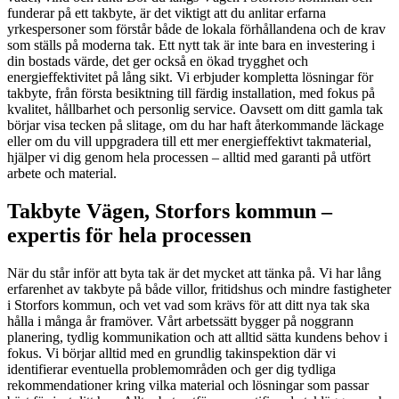
funderar på ett takbyte, är det viktigt att du anlitar erfarna
yrkespersoner som förstår både de lokala förhållandena och de krav
som ställs på moderna tak. Ett nytt tak är inte bara en investering i
din bostads värde, det ger också en ökad trygghet och
energieffektivitet på lång sikt. Vi erbjuder kompletta lösningar för
takbyte, från första besiktning till färdig installation, med fokus på
kvalitet, hållbarhet och personlig service. Oavsett om ditt gamla tak
börjar visa tecken på slitage, om du har haft återkommande läckage
eller om du vill uppgradera till ett mer energieffektivt takmaterial,
hjälper vi dig genom hela processen – alltid med garanti på utfört
arbete och material.
Takbyte Vägen, Storfors kommun –
expertis för hela processen
När du står inför att byta tak är det mycket att tänka på. Vi har lång
erfarenhet av takbyte på både villor, fritidshus och mindre fastigheter
i Storfors kommun, och vet vad som krävs för att ditt nya tak ska
hålla i många år framöver. Vårt arbetssätt bygger på noggrann
planering, tydlig kommunikation och att alltid sätta kundens behov i
fokus. Vi börjar alltid med en grundlig takinspektion där vi
identifierar eventuella problemområden och ger dig tydliga
rekommendationer kring vilka material och lösningar som passar