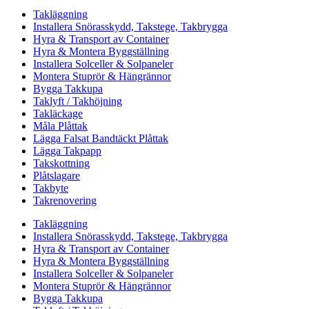
Takläggning
Installera Snörasskydd, Takstege, Takbrygga
Hyra & Transport av Container
Hyra & Montera Byggställning
Installera Solceller & Solpaneler
Montera Stuprör & Hängrännor
Bygga Takkupa
Taklyft / Takhöjning
Takläckage
Måla Plåttak
Lägga Falsat Bandtäckt Plåttak
Lägga Takpapp
Takskottning
Plåtslagare
Takbyte
Takrenovering
Takläggning
Installera Snörasskydd, Takstege, Takbrygga
Hyra & Transport av Container
Hyra & Montera Byggställning
Installera Solceller & Solpaneler
Montera Stuprör & Hängrännor
Bygga Takkupa