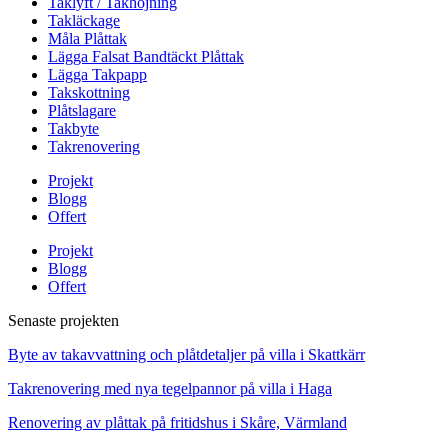
Taklyft / Takhöjning
Takläckage
Måla Plåttak
Lägga Falsat Bandtäckt Plåttak
Lägga Takpapp
Takskottning
Plåtslagare
Takbyte
Takrenovering
Projekt
Blogg
Offert
Projekt
Blogg
Offert
Senaste projekten
Byte av takavvattning och plåtdetaljer på villa i Skattkärr
Takrenovering med nya tegelpannor på villa i Haga
Renovering av plåttak på fritidshus i Skåre, Värmland