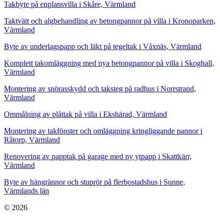
Takbyte på enplansvilla i Skåre, Värmland
Taktvätt och algbehandling av betongpannor på villa i Kronoparken,
Värmland
Byte av underlagspapp och läkt på tegeltak i Våxnäs, Värmland
Komplett takomläggning med nya betongpannor på villa i Skoghall,
Värmland
Montering av snörasskydd och taksteg på radhus i Norrstrand,
Värmland
Ommålning av plåttak på villa i Ekshärad, Värmland
Montering av takfönster och omläggning kringliggande pannor i
Råtorp, Värmland
Renovering av papptak på garage med ny ytpapp i Skattkärr,
Värmland
Byte av hängrännor och stuprör på flerbostadshus i Sunne,
Värmlands län
© 2026