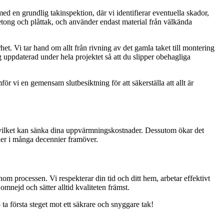
 med en grundlig takinspektion, där vi identifierar eventuella skador,
etong och plåttak, och använder endast material från välkända
rhet. Vi tar hand om allt från rivning av det gamla taket till montering
g uppdaterad under hela projektet så att du slipper obehagliga
ör vi en gemensam slutbesiktning för att säkerställa att allt är
da, vilket kan sänka dina uppvärmningskostnader. Dessutom ökar det
ller i många decennier framöver.
nom processen. Vi respekterar din tid och ditt hem, arbetar effektivt
mnejd och sätter alltid kvaliteten främst.
a första steget mot ett säkrare och snyggare tak!