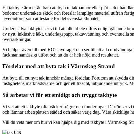
Ett takbyte är mer än bara att byta ut takpannor eller plåt – det handla
bedömer undertakets skick och föreslår lämpliga material utifrån fast
leverantörer som är testade för det svenska klimatet.
Under själva takbytet ser vi till att allt arbete utförs enligt gällande 
av nytt, inklusive läkt, underlagspapp, takavvattning och eventuella sn
överraskningar.
Vi hjälper även till med ROT-avdraget och ser till att alla nödvändiga t
fackmannamässigt utfört och att du är helt nöjd med resultatet.
Fördelar med att byta tak i Värmskog Strand
Att byta till ett nytt tak innebär många fördelar. Förutom att skydda 
fastighetens marknadsvärde och ger ett fräscht, inbjudande intryck. Me
Så arbetar vi för ett smidigt och tryggt takbyte
Vi vet att ett takbyte ofta väcker frågor och funderingar. Därför ser v
och lämnar arbetsplatsen städad och säker varje dag. Våra skickliga h
Vill du veta mer om hur vi kan hjälpa dig med takbyte i Värmskog Stra