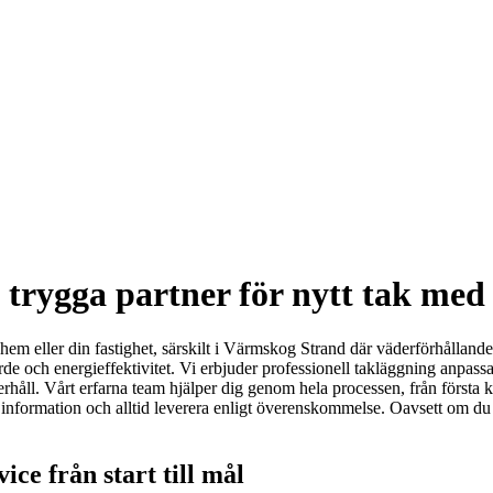
rygga partner för nytt tak med 
t hem eller din fastighet, särskilt i Värmskog Strand där väderförhålland
rde och energieffektivitet. Vi erbjuder professionell takläggning anpass
håll. Vårt erfarna team hjälper dig genom hela processen, från första kos
ig information och alltid leverera enligt överenskommelse. Oavsett om du b
ce från start till mål