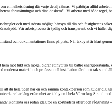
r om en helhetslösning där varje detalj räknas. Vi påbörjar alltid arbetet
ighetens förutsättningar och dina önskemål. Vi arbetar med både tegel, b
branschregler och med största möjliga hänsyn till din och fastighetens säke
örasskydd. Vår arbetsprocess är tydlig och transparent, och vi håller di
illstånd och dokumentationer finns på plats. När takbytet är klart genomf
ditt hem mot fukt och mögel bidrar ett nytt tak till bättre energiprestan
d moderna material och professionell installation får du ett tak som hå
i till att du hela tiden har en och samma kontaktperson som guidar dig ge
antverkare har lång erfarenhet av takbyten i hela Värmskog Strand med o
nd? Kontakta oss redan idag för en kostnadsfri offert och rådgivning – t