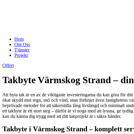
Hem
Om Oss
Tjänster
Projekt
Offert
Takbyte Värmskog Strand – din t
Att byta tak är en av de viktigaste investeringarna du kan göra för dit
ökat skydd mot regn, snö och vind, utan förhöjer även fastighetens vä
beprövade metoder för att säkerställa lång livslängd och minimalt under
ett takbyte är ett stort steg – därför är vi noga med att lyssna, ge tydl
kan du känna dig trygg med att ditt takprojekt är i säkra händer.
Takbyte i Värmskog Strand – komplett servi