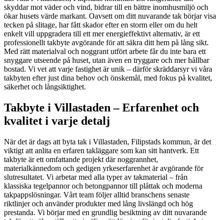
skyddar mot väder och vind, bidrar till en bättre inomhusmiljö och
ökar husets värde markant. Oavsett om ditt nuvarande tak börjar visa
tecken på slitage, har fått skador efter en storm eller om du helt
enkelt vill uppgradera till ett mer energieffektivt alternativ, är ett
professionellt takbyte avgörande för att säkra ditt hem på lång sikt.
Med rätt materialval och noggrant utfört arbete får du inte bara ett
snyggare utseende på huset, utan även en tryggare och mer hållbar
bostad. Vi vet att varje fastighet är unik – därför skräddarsyr vi våra
takbyten efter just dina behov och önskemål, med fokus på kvalitet,
säkerhet och långsiktighet.
Takbyte i Villastaden – Erfarenhet och
kvalitet i varje detalj
När det är dags att byta tak i Villastaden, Filipstads kommun, är det
viktigt att anlita en erfaren takläggare som kan sitt hantverk. Ett
takbyte är ett omfattande projekt där noggrannhet,
materialkännedom och gedigen yrkeserfarenhet är avgörande för
slutresultatet. Vi arbetar med alla typer av takmaterial – från
klassiska tegelpannor och betongpannor till plåttak och moderna
takpappslösningar. Vårt team följer alltid branschens senaste
riktlinjer och använder produkter med lång livslängd och hög
prestanda. Vi börjar med en grundlig besiktning av ditt nuvarande