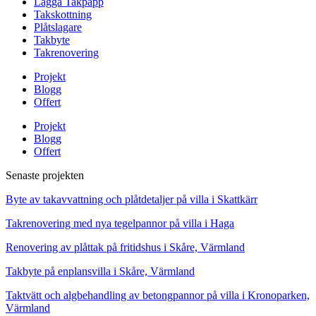
Lägga Takpapp
Takskottning
Plåtslagare
Takbyte
Takrenovering
Projekt
Blogg
Offert
Projekt
Blogg
Offert
Senaste projekten
Byte av takavvattning och plåtdetaljer på villa i Skattkärr
Takrenovering med nya tegelpannor på villa i Haga
Renovering av plåttak på fritidshus i Skåre, Värmland
Takbyte på enplansvilla i Skåre, Värmland
Taktvätt och algbehandling av betongpannor på villa i Kronoparken,
Värmland