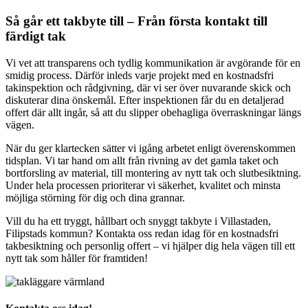
Så går ett takbyte till – Från första kontakt till
färdigt tak
Vi vet att transparens och tydlig kommunikation är avgörande för en
smidig process. Därför inleds varje projekt med en kostnadsfri
takinspektion och rådgivning, där vi ser över nuvarande skick och
diskuterar dina önskemål. Efter inspektionen får du en detaljerad
offert där allt ingår, så att du slipper obehagliga överraskningar längs
vägen.
När du ger klartecken sätter vi igång arbetet enligt överenskommen
tidsplan. Vi tar hand om allt från rivning av det gamla taket och
bortforsling av material, till montering av nytt tak och slutbesiktning.
Under hela processen prioriterar vi säkerhet, kvalitet och minsta
möjliga störning för dig och dina grannar.
Vill du ha ett tryggt, hållbart och snyggt takbyte i Villastaden,
Filipstads kommun? Kontakta oss redan idag för en kostnadsfri
takbesiktning och personlig offert – vi hjälper dig hela vägen till ett
nytt tak som håller för framtiden!