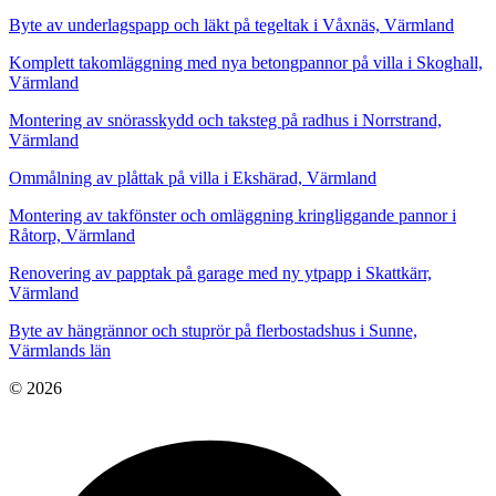
Byte av underlagspapp och läkt på tegeltak i Våxnäs, Värmland
Komplett takomläggning med nya betongpannor på villa i Skoghall,
Värmland
Montering av snörasskydd och taksteg på radhus i Norrstrand,
Värmland
Ommålning av plåttak på villa i Ekshärad, Värmland
Montering av takfönster och omläggning kringliggande pannor i
Råtorp, Värmland
Renovering av papptak på garage med ny ytpapp i Skattkärr,
Värmland
Byte av hängrännor och stuprör på flerbostadshus i Sunne,
Värmlands län
© 2026