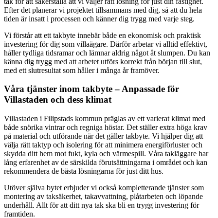
tak för att säkerställa att vi väljer rätt lösning för just din fastighet.
Efter det planerar vi projektet tillsammans med dig, så att du hela
tiden är insatt i processen och känner dig trygg med varje steg.
Vi förstår att ett takbyte innebär både en ekonomisk och praktisk
investering för dig som villaägare. Därför arbetar vi alltid effektivt,
håller tydliga tidsramar och lämnar aldrig något åt slumpen. Du kan
känna dig trygg med att arbetet utförs korrekt från början till slut,
med ett slutresultat som håller i många år framöver.
Våra tjänster inom takbyte – Anpassade för
Villastaden och dess klimat
Villastaden i Filipstads kommun präglas av ett varierat klimat med
både snörika vintrar och regniga höstar. Det ställer extra höga krav
på material och utförande när det gäller takbyte. Vi hjälper dig att
välja rätt taktyp och isolering för att minimera energiförluster och
skydda ditt hem mot fukt, kyla och värmespill. Våra takläggare har
lång erfarenhet av de särskilda förutsättningarna i området och kan
rekommendera de bästa lösningarna för just ditt hus.
Utöver själva bytet erbjuder vi också kompletterande tjänster som
montering av taksäkerhet, takavvattning, plåtarbeten och löpande
underhåll. Allt för att ditt nya tak ska bli en trygg investering för
framtiden.