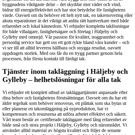
byggnadens viktigaste delar – det skyddar mot väder och vind,
bidrar till energieffektivitet och har stor betydelse för fastighetens
värde. Oavsett om du behöver ett helt nytt tak, en takrenovering eller
akuta reparationer är det viktigt att anlita rätt hantverkare med både
erfarenhet och lokal kännedom. Vi erbjuder kompletta taklösningar
för både villaägare, fastighetsägare och företag i Häljeby och
Gylleby med omnejd. Vår passion för kvalitet, noggrannhet och
personlig service har gett oss ett gott rykte bland våra kunder – och
vi ser till att alltid leverera hållbara och snygga resultat, oavsett
uppdragets storlek. Med oss får du en trygg partner genom hela
processen, från första kontakt till färdigt tak.
Tjänster inom takläggning i Häljeby och
Gylleby – helhetslösningar för alla tak
Vi erbjuder ett komplett utbud av takläggartjänster anpassade efter
dina behov och fastighetens förutsättningar. Oavsett om du har ett
äldre tegeltak som behöver renoveras, ett plåttak som ska bytas ut
eller planerar en takomläggning på nyproduktion, har vi
kompetensen och resurserna att utföra arbetet effektivt och säkert.
Vårt team består av certifierade takläggare med lång erfarenhet av
både små och stora projekt i Häljeby, Gylleby och närområdet. Vi
använder alltid material av högsta kvalitet och följer de senaste