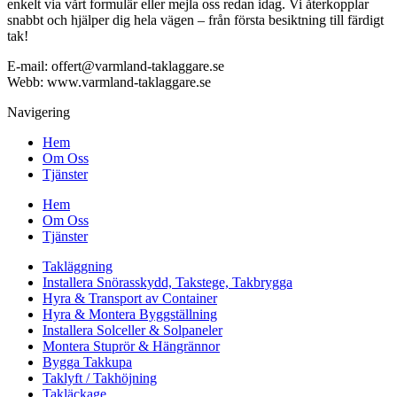
enkelt via vårt formulär eller mejla oss redan idag. Vi återkopplar
snabbt och hjälper dig hela vägen – från första besiktning till färdigt
tak!
E-mail: offert@varmland-taklaggare.se
Webb: www.varmland-taklaggare.se
Navigering
Hem
Om Oss
Tjänster
Hem
Om Oss
Tjänster
Takläggning
Installera Snörasskydd, Takstege, Takbrygga
Hyra & Transport av Container
Hyra & Montera Byggställning
Installera Solceller & Solpaneler
Montera Stuprör & Hängrännor
Bygga Takkupa
Taklyft / Takhöjning
Takläckage