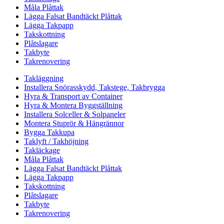
Måla Plåttak
Lägga Falsat Bandtäckt Plåttak
Lägga Takpapp
Takskottning
Plåtslagare
Takbyte
Takrenovering
Takläggning
Installera Snörasskydd, Takstege, Takbrygga
Hyra & Transport av Container
Hyra & Montera Byggställning
Installera Solceller & Solpaneler
Montera Stuprör & Hängrännor
Bygga Takkupa
Taklyft / Takhöjning
Takläckage
Måla Plåttak
Lägga Falsat Bandtäckt Plåttak
Lägga Takpapp
Takskottning
Plåtslagare
Takbyte
Takrenovering