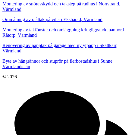
Montering av snörasskydd och taksteg på radhus i Norrstrand,
Värmland
Ommålning av plåttak på villa i Ekshärad, Värmland
Montering av takfönster och omläggning kringliggande pannor i
Råtorp, Värmland
Renovering av papptak på garage med ny ytpapp i Skattkärr,
Värmland
Byte av hängrännor och stuprör på flerbostadshus i Sunne,
Värmlands län
© 2026