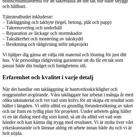
branschstandarderna för att säkerställa att ditt tak blir både snyggt
och hållbart.
Tjänsteutbudet inkluderar:
– Takläggning och takbyte (tegel, betong, plåt och papp)
– Takrenovering och underhåll
– Reparation av läckage och stormskador
– Taksäkerhet och montering av takskydd
– Besiktning och rådgivning inför takprojekt
Vi hjälper dig gärna att välja rätt material och lösning för just ditt
hus. Vår personliga rådgivning garanterar att du får ett tak som
passar både din budget och fastighetens stil.
Erfarenhet och kvalitet i varje detalj
När det handlar om takläggning är hantverksskicklighet och
noggrannhet avgörande. Våra takläggare har arbetat i många år med
olika takmaterial och vet vad som krävs för att skapa ett resultat som
håller i längden. Vi utför alltid en grundlig förundersökning av taket
och tar fram en tydlig plan för projektet. Under arbetets gång håller
vi en tät dialog med dig som kund, så att du alltid vet vad som
händer och kan känna dig trygg med resultatet. Vi är stolta över vårt
yrkeskunnande och lämnar aldrig ett arbete innan både du och vi är
helt nöjda.