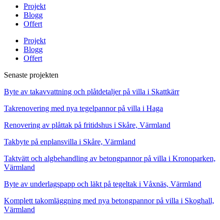
Projekt
Blogg
Offert
Projekt
Blogg
Offert
Senaste projekten
Byte av takavvattning och plåtdetaljer på villa i Skattkärr
Takrenovering med nya tegelpannor på villa i Haga
Renovering av plåttak på fritidshus i Skåre, Värmland
Takbyte på enplansvilla i Skåre, Värmland
Taktvätt och algbehandling av betongpannor på villa i Kronoparken,
Värmland
Byte av underlagspapp och läkt på tegeltak i Våxnäs, Värmland
Komplett takomläggning med nya betongpannor på villa i Skoghall,
Värmland