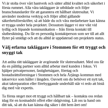
Vi är stolta över vårt hantverk och sätter alltid kvalitet och säkerhet i
första rummet. Alla våra takläggare är utbildade och följer
branschstandarder för att garantera ett hållbart slutresultat. Vi
använder moderna verktyg och följer alltid gällande
säkerhetsföreskrifter, så att både du och våra medarbetare kan känna
er trygga under hela projektet. Dessutom lägger vi stor vikt vid
tydlig och löpande kommunikation – från första kontakt till
slutbesiktning. Du får en personlig kontaktperson som ser till att allt
flyter på smidigt och att du alltid är uppdaterad om projektets status.
Välj erfarna takläggare i Stommen för ett tryggt och
snyggt tak
Att anlita rätt takläggare är avgörande för slutresultatet. Med oss får
du en pålitlig partner som alltid arbetar med kunden i fokus. Vi
hjälper privatpersoner, fastighetsägare, företag och
bostadsrättsföreningar i Stommen och hela Årjängs kommun med
takservice som håller i längden. Oavsett om du behöver ett nytt tak,
akut takreparation eller förebyggande underhåll står vi redo att bistå
dig med vår expertis.
Ta första steget mot ett tryggt och hållbart tak – kontakta oss redan
idag för en kostnadsfri offert eller rådgivning. Låt oss ta hand om
ditt tak, så att du kan känna dig säker i ditt hem året om!