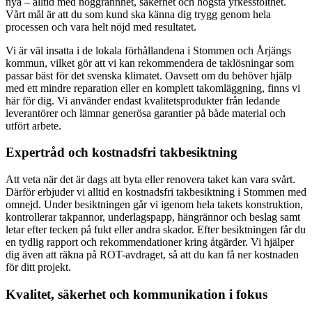
nya – alltid med noggrannhet, säkerhet och högsta yrkesstolthet.
Vårt mål är att du som kund ska känna dig trygg genom hela
processen och vara helt nöjd med resultatet.
Vi är väl insatta i de lokala förhållandena i Stommen och Årjängs
kommun, vilket gör att vi kan rekommendera de taklösningar som
passar bäst för det svenska klimatet. Oavsett om du behöver hjälp
med ett mindre reparation eller en komplett takomläggning, finns vi
här för dig. Vi använder endast kvalitetsprodukter från ledande
leverantörer och lämnar generösa garantier på både material och
utfört arbete.
Expertråd och kostnadsfri takbesiktning
Att veta när det är dags att byta eller renovera taket kan vara svårt.
Därför erbjuder vi alltid en kostnadsfri takbesiktning i Stommen med
omnejd. Under besiktningen går vi igenom hela takets konstruktion,
kontrollerar takpannor, underlagspapp, hängrännor och beslag samt
letar efter tecken på fukt eller andra skador. Efter besiktningen får du
en tydlig rapport och rekommendationer kring åtgärder. Vi hjälper
dig även att räkna på ROT-avdraget, så att du kan få ner kostnaden
för ditt projekt.
Kvalitet, säkerhet och kommunikation i fokus