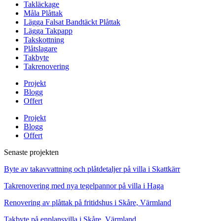
Takläckage
Måla Plåttak
Lägga Falsat Bandtäckt Plåttak
Lägga Takpapp
Takskottning
Plåtslagare
Takbyte
Takrenovering
Projekt
Blogg
Offert
Projekt
Blogg
Offert
Senaste projekten
Byte av takavvattning och plåtdetaljer på villa i Skattkärr
Takrenovering med nya tegelpannor på villa i Haga
Renovering av plåttak på fritidshus i Skåre, Värmland
Takbyte på enplansvilla i Skåre, Värmland