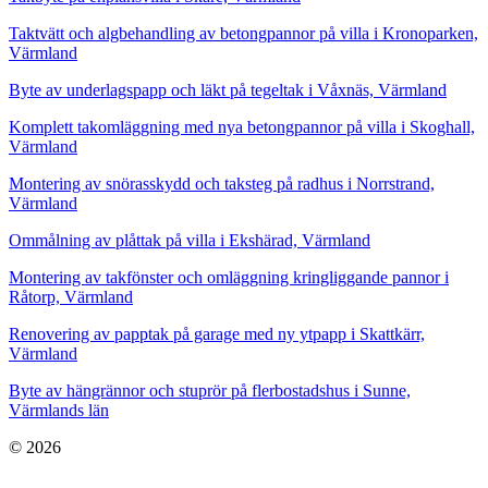
Taktvätt och algbehandling av betongpannor på villa i Kronoparken,
Värmland
Byte av underlagspapp och läkt på tegeltak i Våxnäs, Värmland
Komplett takomläggning med nya betongpannor på villa i Skoghall,
Värmland
Montering av snörasskydd och taksteg på radhus i Norrstrand,
Värmland
Ommålning av plåttak på villa i Ekshärad, Värmland
Montering av takfönster och omläggning kringliggande pannor i
Råtorp, Värmland
Renovering av papptak på garage med ny ytpapp i Skattkärr,
Värmland
Byte av hängrännor och stuprör på flerbostadshus i Sunne,
Värmlands län
© 2026