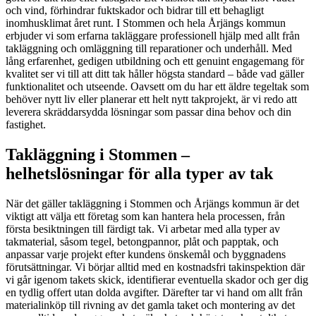
och vind, förhindrar fuktskador och bidrar till ett behagligt
inomhusklimat året runt. I Stommen och hela Årjängs kommun
erbjuder vi som erfarna takläggare professionell hjälp med allt från
takläggning och omläggning till reparationer och underhåll. Med
lång erfarenhet, gedigen utbildning och ett genuint engagemang för
kvalitet ser vi till att ditt tak håller högsta standard – både vad gäller
funktionalitet och utseende. Oavsett om du har ett äldre tegeltak som
behöver nytt liv eller planerar ett helt nytt takprojekt, är vi redo att
leverera skräddarsydda lösningar som passar dina behov och din
fastighet.
Takläggning i Stommen –
helhetslösningar för alla typer av tak
När det gäller takläggning i Stommen och Årjängs kommun är det
viktigt att välja ett företag som kan hantera hela processen, från
första besiktningen till färdigt tak. Vi arbetar med alla typer av
takmaterial, såsom tegel, betongpannor, plåt och papptak, och
anpassar varje projekt efter kundens önskemål och byggnadens
förutsättningar. Vi börjar alltid med en kostnadsfri takinspektion där
vi går igenom takets skick, identifierar eventuella skador och ger dig
en tydlig offert utan dolda avgifter. Därefter tar vi hand om allt från
materialinköp till rivning av det gamla taket och montering av det