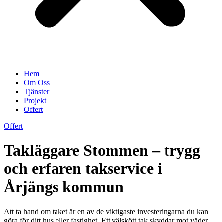
Hem
Om Oss
Tjänster
Projekt
Offert
Offert
Takläggare Stommen – trygg
och erfaren takservice i
Årjängs kommun
Att ta hand om taket är en av de viktigaste investeringarna du kan
göra för ditt hus eller fastighet. Ett välskött tak skyddar mot väder