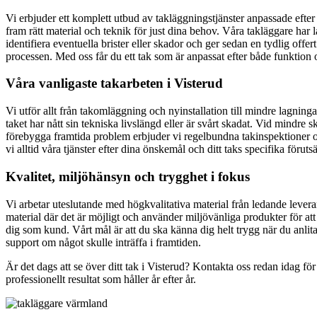
Vi erbjuder ett komplett utbud av takläggningstjänster anpassade efter 
fram rätt material och teknik för just dina behov. Våra takläggare har l
identifiera eventuella brister eller skador och ger sedan en tydlig offer
processen. Med oss får du ett tak som är anpassat efter både funktion o
Våra vanligaste takarbeten i Visterud
Vi utför allt från takomläggning och nyinstallation till mindre lagning
taket har nått sin tekniska livslängd eller är svårt skadat. Vid mindre 
förebygga framtida problem erbjuder vi regelbundna takinspektioner oc
vi alltid våra tjänster efter dina önskemål och ditt taks specifika förutsä
Kvalitet, miljöhänsyn och trygghet i fokus
Vi arbetar uteslutande med högkvalitativa material från ledande leverantö
material där det är möjligt och använder miljövänliga produkter för at
dig som kund. Vårt mål är att du ska känna dig helt trygg när du anlitar
support om något skulle inträffa i framtiden.
Är det dags att se över ditt tak i Visterud? Kontakta oss redan idag för
professionellt resultat som håller år efter år.