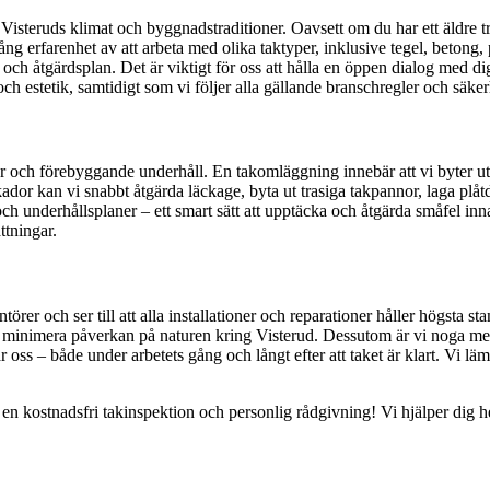
Visteruds klimat och byggnadstraditioner. Oavsett om du har ett äldre trä
ång erfarenhet av att arbeta med olika taktyper, inklusive tegel, betong, 
t och åtgärdsplan. Det är viktigt för oss att hålla en öppen dialog med di
ch estetik, samtidigt som vi följer alla gällande branschregler och säkerh
ar och förebyggande underhåll. En takomläggning innebär att vi byter ut he
skador kan vi snabbt åtgärda läckage, byta ut trasiga takpannor, laga plåt
h underhållsplaner – ett smart sätt att upptäcka och åtgärda småfel in
ttningar.
rer och ser till att alla installationer och reparationer håller högsta st
t minimera påverkan på naturen kring Visterud. Dessutom är vi noga med a
 oss – både under arbetets gång och långt efter att taket är klart. Vi läm
 en kostnadsfri takinspektion och personlig rådgivning! Vi hjälper dig hel