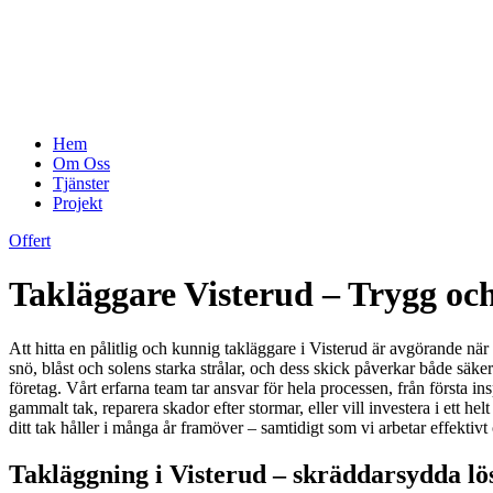
Hem
Om Oss
Tjänster
Projekt
Offert
Takläggare Visterud – Trygg och 
Att hitta en pålitlig och kunnig takläggare i Visterud är avgörande när 
snö, blåst och solens starka strålar, och dess skick påverkar både säke
företag. Vårt erfarna team tar ansvar för hela processen, från första in
gammalt tak, reparera skador efter stormar, eller vill investera i ett h
ditt tak håller i många år framöver – samtidigt som vi arbetar effekti
Takläggning i Visterud – skräddarsydda lö