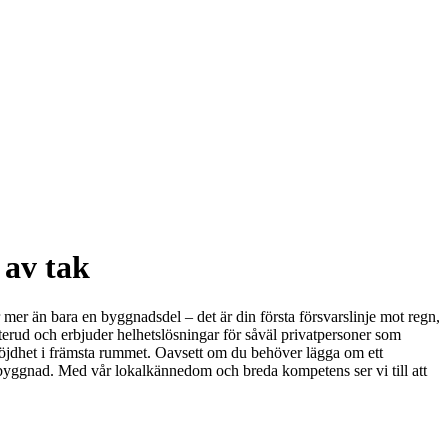
 av tak
är mer än bara en byggnadsdel – det är din första försvarslinje mot regn,
isterud och erbjuder helhetslösningar för såväl privatpersoner som
undnöjdhet i främsta rummet. Oavsett om du behöver lägga om ett
 din byggnad. Med vår lokalkännedom och breda kompetens ser vi till att