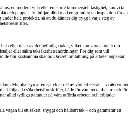
hus, en modern villa eller en större kommersiell fastighet, kan vi ta
plåt och papptak. Vi börjar alltid med en grundlig takinspektion för att
g under hela projektet, så att du känner dig trygg i varje steg av
etsföreskrifter.
la eller delar av det befintliga taket, vilket kan vara aktuellt om
detaljer eller säkra taksäkerhetsanordningar. För dig som vill
nan de blir kostsamma skador. Oavsett omfattning på arbetet anpassar
andard. Miljöhänsyn är en självklar del av vårt arbetssätt – vi återvinner
tt följa alla säkerhetsföreskrifter, både för våra medarbetare och för
nar alltid tydliga garantier på våra utförda arbeten och erbjuder
a vägen till ett säkert, snyggt och hållbart tak – och garanterar ett