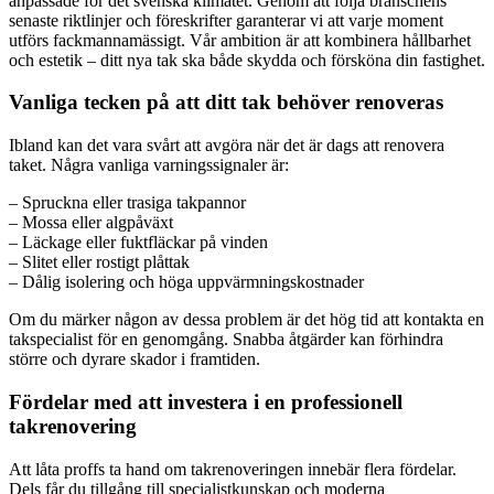
anpassade för det svenska klimatet. Genom att följa branschens
senaste riktlinjer och föreskrifter garanterar vi att varje moment
utförs fackmannamässigt. Vår ambition är att kombinera hållbarhet
och estetik – ditt nya tak ska både skydda och försköna din fastighet.
Vanliga tecken på att ditt tak behöver renoveras
Ibland kan det vara svårt att avgöra när det är dags att renovera
taket. Några vanliga varningssignaler är:
– Spruckna eller trasiga takpannor
– Mossa eller algpåväxt
– Läckage eller fuktfläckar på vinden
– Slitet eller rostigt plåttak
– Dålig isolering och höga uppvärmningskostnader
Om du märker någon av dessa problem är det hög tid att kontakta en
takspecialist för en genomgång. Snabba åtgärder kan förhindra
större och dyrare skador i framtiden.
Fördelar med att investera i en professionell
takrenovering
Att låta proffs ta hand om takrenoveringen innebär flera fördelar.
Dels får du tillgång till specialistkunskap och moderna