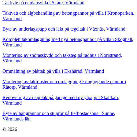
Takbyte på enplansvilla i Skåre, Värmland
Taktvätt och algbehandling av betongpannor på villa i Kronoparken,
Värmland
Byte av underlagspapp och läkt på tegeltak i Våxnäs, Värmland
Komplett takomläggning med nya betongpannor på villa i Skoghall,
Värmland
Montering av snörasskydd och taksteg på radhus i Norrstrand,
Värmland
Ommålning av plåttak på villa i Ekshärad, Värmland
Montering av takfönster och omläggning kringliggande pannor i
Råtorp, Värmland
Renovering av papptak på garage med ny ytpapp i Skattkärr,
Värmland
Byte av hängrännor och stuprör på flerbostadshus i Sunne,
Värmlands län
© 2026