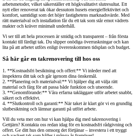
arbetsmetoder, vilket säkerställer ett högkvalitativt slutresultat. Ett
nytt eller renoverat tak ökar dessutom husets energieffektivitet och
komfort, samtidigt som det höjer fastighetens marknadsvärde. Med
rätt materialval och installation får du ett tak som står emot vädrets
makter och kräver minimalt underhåll.
Vi ser till att hela processen är smidig och transparent – från första
kontakt till färdigt tak. Du slipper onödiga överraskningar och kan
lita på att arbetet utförs enligt överenskommen tidsplan och budget.
Så här går en takrenovering till hos oss
1. **Kostnadsfri besiktning och offert:** Vi inleder med att
inspektera ditt tak och går igenom dina önskemål.
2. **Planering och materialval:** Vi hjälper dig att välja rätt
material och färg för att passa både funktion och utseende.
3. **Genomförande:** Våra erfarna takläggare utför arbetet snabbt,
säkert och effektivt.
4. **Slutkontroll och garanti:** När taket är klart gör vi en grundlig
slutbesiktning och lämnar garanti på utfört arbete.
Vill du veta mer om hur vi kan hjälpa dig med takrenovering i
Gettjärn? Kontakta oss redan idag för en kostnadsfri rådgivning och
offert. Ge ditt hus den omsorg det förtjänar – investera i ett tryggt
och vackert tak som håller i många år framöver!