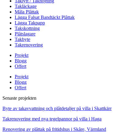
Taklyft / Takhöjning
Takläckage
Måla Plåttak
Lägga Falsat Bandtäckt Plåttak
Lägga Takpapp
Takskottning
Plåtslagare
Takbyte
Takrenovering
Projekt
Blogg
Offert
Projekt
Blogg
Offert
Senaste projekten
Byte av takavvattning och plåtdetaljer på villa i Skattkärr
Takrenovering med nya tegelpannor på villa i Haga
Renovering av plåttak på fritidshus i Skåre, Värmland