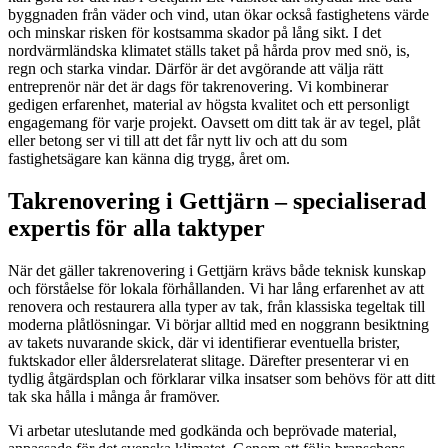
byggnaden från väder och vind, utan ökar också fastighetens värde
och minskar risken för kostsamma skador på lång sikt. I det
nordvärmländska klimatet ställs taket på hårda prov med snö, is,
regn och starka vindar. Därför är det avgörande att välja rätt
entreprenör när det är dags för takrenovering. Vi kombinerar
gedigen erfarenhet, material av högsta kvalitet och ett personligt
engagemang för varje projekt. Oavsett om ditt tak är av tegel, plåt
eller betong ser vi till att det får nytt liv och att du som
fastighetsägare kan känna dig trygg, året om.
Takrenovering i Gettjärn – specialiserad
expertis för alla taktyper
När det gäller takrenovering i Gettjärn krävs både teknisk kunskap
och förståelse för lokala förhållanden. Vi har lång erfarenhet av att
renovera och restaurera alla typer av tak, från klassiska tegeltak till
moderna plåtlösningar. Vi börjar alltid med en noggrann besiktning
av takets nuvarande skick, där vi identifierar eventuella brister,
fuktskador eller åldersrelaterat slitage. Därefter presenterar vi en
tydlig åtgärdsplan och förklarar vilka insatser som behövs för att ditt
tak ska hålla i många år framöver.
Vi arbetar uteslutande med godkända och beprövade material,