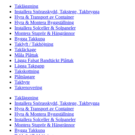
Takläggning
Installera Snörasskydd, Takstege, Takbrygga
Hyra & Transport av Container
Hyra & Montera Byggställning
Installera Solceller & Solpaneler
Montera Stuprör & Hängrännor
Bygga Takkupa
Taklyft / Takhöjning
Takläckage
Måla Plåttak
Lägga Falsat Bandtäckt Plåttak
Lägga Takpapp
Takskottning
Plåtslagare
Takbyte
Takrenovering
Takläggning
Installera Snörasskydd, Takstege, Takbrygga
Hyra & Transport av Container
Hyra & Montera Byggställning
Installera Solceller & Solpaneler
Montera Stuprör & Hängrännor
Bygga Takkupa