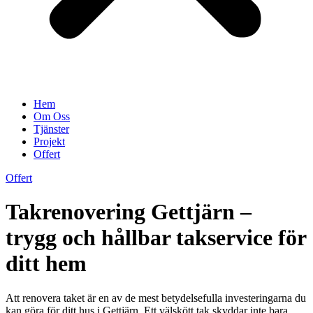
Hem
Om Oss
Tjänster
Projekt
Offert
Offert
Takrenovering Gettjärn –
trygg och hållbar takservice för
ditt hem
Att renovera taket är en av de mest betydelsefulla investeringarna du
kan göra för ditt hus i Gettjärn. Ett välskött tak skyddar inte bara