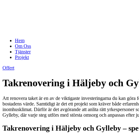
Hem
Om Oss
Tjänster
Projekt
Offert
Takrenovering i Häljeby och Gyll
Att renovera taket är en av de viktigaste investeringarna du kan göra fö
bostadens värde. Samtidigt är det ett projekt som kräver både erfaren
inomhusklimat. Därför är det avgörande att anlita rätt yrkespersoner s
Gylleby, där varje steg utförs med största omsorg och anpassas efter ju
Takrenovering i Häljeby och Gylleby – spec