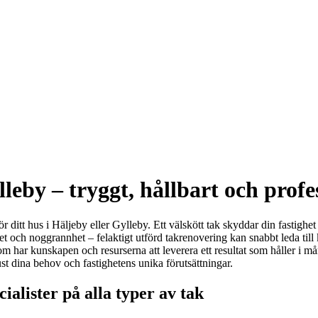
eby – tryggt, hållbart och profes
r ditt hus i Häljeby eller Gylleby. Ett välskött tak skyddar din fastighet
het och noggrannhet – felaktigt utförd takrenovering kan snabbt leda t
om har kunskapen och resurserna att leverera ett resultat som håller i 
st dina behov och fastighetens unika förutsättningar.
ialister på alla typer av tak