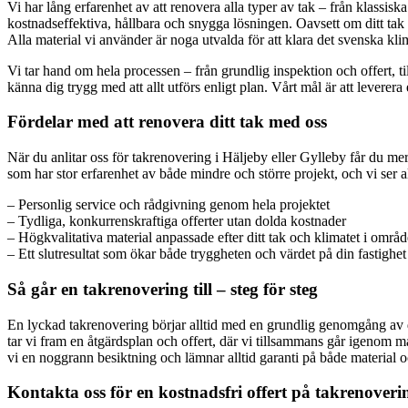
Vi har lång erfarenhet av att renovera alla typer av tak – från klassis
kostnadseffektiva, hållbara och snygga lösningen. Oavsett om ditt tak 
Alla material vi använder är noga utvalda för att klara det svenska klima
Vi tar hand om hela processen – från grundlig inspektion och offert, t
känna dig trygg med att allt utförs enligt plan. Vårt mål är att leverer
Fördelar med att renovera ditt tak med oss
När du anlitar oss för takrenovering i Häljeby eller Gylleby får du mer
som har stor erfarenhet av både mindre och större projekt, och vi ser all
– Personlig service och rådgivning genom hela projektet
– Tydliga, konkurrenskraftiga offerter utan dolda kostnader
– Högkvalitativa material anpassade efter ditt tak och klimatet i områd
– Ett slutresultat som ökar både tryggheten och värdet på din fastighet
Så går en takrenovering till – steg för steg
En lyckad takrenovering börjar alltid med en grundlig genomgång av det
tar vi fram en åtgärdsplan och offert, där vi tillsammans går igenom mate
vi en noggrann besiktning och lämnar alltid garanti på både material oc
Kontakta oss för en kostnadsfri offert på takrenoveri