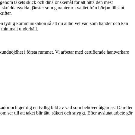
 igenom takets skick och dina önskemål för att hitta den mest
räddarsydda tjänster som garanterar kvalitet från början till slut.
rifter.
i en tydlig kommunikation så att du alltid vet vad som händer och kan
r minimalt underhåll.
h kundnöjdhet i första rummet. Vi arbetar med certifierade hantverkare
skador och ger dig en tydlig bild av vad som behöver åtgärdas. Därefter
ser till att taket blir tätt, säkert och snyggt. Efter avslutat arbete gör