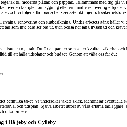
ka tegeltak till moderna plåttak och papptak. Tillsammans med dig går vi
behöver en komplett omläggning eller en mindre renovering erbjuder vi sk
tet, och vi följer alltid branschens senaste riktlinjer och säkerhetsföresk
ill rivning, renovering och slutbesiktning. Under arbetets gång håller v
a ett tak som inte bara ser bra ut, utan också har lång livslängd och kräve
 än bara ett nytt tak. Du får en partner som sätter kvalitet, säkerhet oc
tid till att hålla tidsplaner och budget. Genom att välja oss får du:
et
 befintliga taket. Vi undersöker takets skick, identifierar eventuella 
rialval och tidsplan. Själva arbetet utförs av våra erfarna takläggare, som 
h utfört arbete.
ng i Häljeby och Gylleby