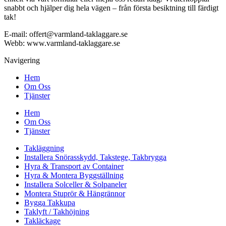
snabbt och hjälper dig hela vägen – från första besiktning till färdigt
tak!
E-mail: offert@varmland-taklaggare.se
Webb: www.varmland-taklaggare.se
Navigering
Hem
Om Oss
Tjänster
Hem
Om Oss
Tjänster
Takläggning
Installera Snörasskydd, Takstege, Takbrygga
Hyra & Transport av Container
Hyra & Montera Byggställning
Installera Solceller & Solpaneler
Montera Stuprör & Hängrännor
Bygga Takkupa
Taklyft / Takhöjning
Takläckage