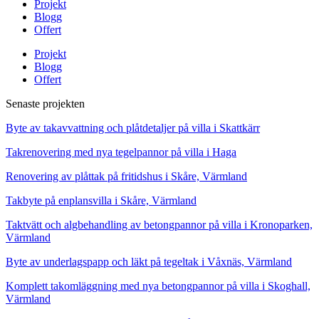
Projekt
Blogg
Offert
Projekt
Blogg
Offert
Senaste projekten
Byte av takavvattning och plåtdetaljer på villa i Skattkärr
Takrenovering med nya tegelpannor på villa i Haga
Renovering av plåttak på fritidshus i Skåre, Värmland
Takbyte på enplansvilla i Skåre, Värmland
Taktvätt och algbehandling av betongpannor på villa i Kronoparken,
Värmland
Byte av underlagspapp och läkt på tegeltak i Våxnäs, Värmland
Komplett takomläggning med nya betongpannor på villa i Skoghall,
Värmland