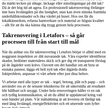
du märkt tecken på slitage, läckage eller missfärgningar på ditt tak?
Då är det hög tid att agera. En professionell takrenovering förlänger
inte bara livslängden på din fastighet, utan kan även minska framtida
underhållskostnader och öka värdet på huset. Hos oss får du
lokalkännedom, erfarna hantverkare och material av högsta kvalitet
– allt för att du ska känna dig trygg genom hela processen.
Takrenovering i Letafors – så går
processen till från start till mål
När du anlitar oss för takrenovering i Letafors börjar vi alltid med en
noggrann inspektion av ditt nuvarande tak. Våra experter identifierar
skador, bedömer materialens skick och ger dig ett transparent förslag
på de åtgärder som krävs. Oavsett om det handlar om att byta ut
enstaka pannor, lägga ett helt nytt tak eller åtgärda dolda
fuktproblem, anpassar vi vårt arbete efter just dina behov.
Vi arbetar med alla typer av tak – tegel, betong, plåt och papp – och
använder oss av de senaste teknikerna för att säkerställa att resultatet
blir hållbart och snyggt. Under hela renoveringen håller vi en rak
och tydlig kommunikation, så att du alltid är uppdaterad kring vad
som händer på plats. Vår målsättning är att leverera ett färdigt tak
med lång livslängd, energieffektivitet och ett utseende som lyfter
husets hela intryck.