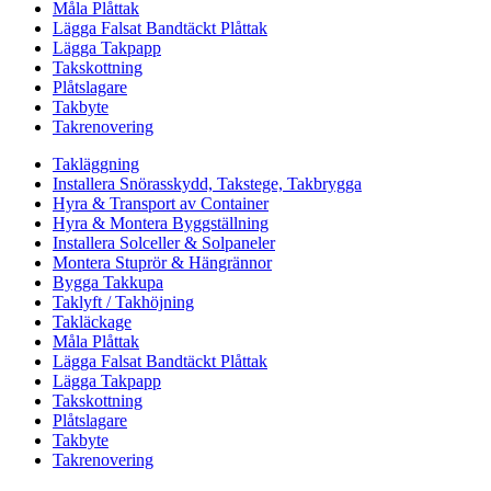
Måla Plåttak
Lägga Falsat Bandtäckt Plåttak
Lägga Takpapp
Takskottning
Plåtslagare
Takbyte
Takrenovering
Takläggning
Installera Snörasskydd, Takstege, Takbrygga
Hyra & Transport av Container
Hyra & Montera Byggställning
Installera Solceller & Solpaneler
Montera Stuprör & Hängrännor
Bygga Takkupa
Taklyft / Takhöjning
Takläckage
Måla Plåttak
Lägga Falsat Bandtäckt Plåttak
Lägga Takpapp
Takskottning
Plåtslagare
Takbyte
Takrenovering