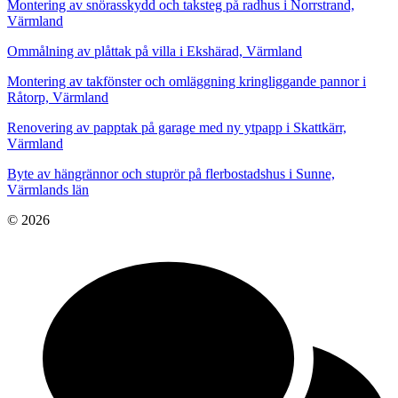
Montering av snörasskydd och taksteg på radhus i Norrstrand,
Värmland
Ommålning av plåttak på villa i Ekshärad, Värmland
Montering av takfönster och omläggning kringliggande pannor i
Råtorp, Värmland
Renovering av papptak på garage med ny ytpapp i Skattkärr,
Värmland
Byte av hängrännor och stuprör på flerbostadshus i Sunne,
Värmlands län
© 2026