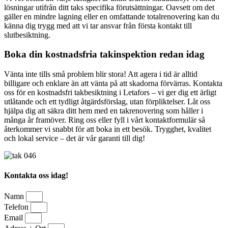
lösningar utifrån ditt taks specifika förutsättningar. Oavsett om det
gäller en mindre lagning eller en omfattande totalrenovering kan du
känna dig trygg med att vi tar ansvar från första kontakt till
slutbesiktning.
Boka din kostnadsfria takinspektion redan idag
Vänta inte tills små problem blir stora! Att agera i tid är alltid
billigare och enklare än att vänta på att skadorna förvärras. Kontakta
oss för en kostnadsfri takbesiktning i Letafors – vi ger dig ett ärligt
utlåtande och ett tydligt åtgärdsförslag, utan förpliktelser. Låt oss
hjälpa dig att säkra ditt hem med en takrenovering som håller i
många år framöver. Ring oss eller fyll i vårt kontaktformulär så
återkommer vi snabbt för att boka in ett besök. Trygghet, kvalitet
och lokal service – det är vår garanti till dig!
Kontakta oss idag!
Namn
Telefon
Email