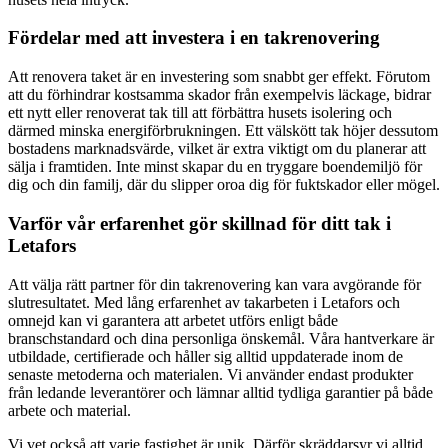
Fördelar med att investera i en takrenovering
Att renovera taket är en investering som snabbt ger effekt. Förutom
att du förhindrar kostsamma skador från exempelvis läckage, bidrar
ett nytt eller renoverat tak till att förbättra husets isolering och
därmed minska energiförbrukningen. Ett välskött tak höjer dessutom
bostadens marknadsvärde, vilket är extra viktigt om du planerar att
sälja i framtiden. Inte minst skapar du en tryggare boendemiljö för
dig och din familj, där du slipper oroa dig för fuktskador eller mögel.
Varför vår erfarenhet gör skillnad för ditt tak i
Letafors
Att välja rätt partner för din takrenovering kan vara avgörande för
slutresultatet. Med lång erfarenhet av takarbeten i Letafors och
omnejd kan vi garantera att arbetet utförs enligt både
branschstandard och dina personliga önskemål. Våra hantverkare är
utbildade, certifierade och håller sig alltid uppdaterade inom de
senaste metoderna och materialen. Vi använder endast produkter
från ledande leverantörer och lämnar alltid tydliga garantier på både
arbete och material.
Vi vet också att varje fastighet är unik. Därför skräddarsyr vi alltid