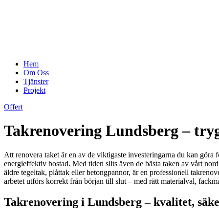
Hem
Om Oss
Tjänster
Projekt
Offert
Takrenovering Lundsberg – trygg
Att renovera taket är en av de viktigaste investeringarna du kan göra fö
energieffektiv bostad. Med tiden slits även de bästa taken av vårt nor
äldre tegeltak, plåttak eller betongpannor, är en professionell takreno
arbetet utförs korrekt från början till slut – med rätt materialval, fa
Takrenovering i Lundsberg – kvalitet, säke