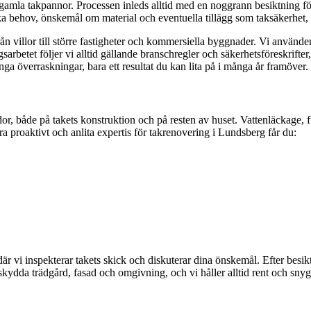
amla takpannor. Processen inleds alltid med en noggrann besiktning för
ika behov, önskemål om material och eventuella tillägg som taksäkerhet, i
n villor till större fastigheter och kommersiella byggnader. Vi använder e
sarbetet följer vi alltid gällande branschregler och säkerhetsföreskrift
 överraskningar, bara ett resultat du kan lita på i många år framöver.
or, både på takets konstruktion och på resten av huset. Vattenläckage, fu
 proaktivt och anlita expertis för takrenovering i Lundsberg får du:
där vi inspekterar takets skick och diskuterar dina önskemål. Efter besik
t skydda trädgård, fasad och omgivning, och vi håller alltid rent och sny