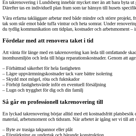
En takrenovering i Lundsberg innebär mycket mer än att bara byta ut g
Därefter tas en individuell plan fram som tar hänsyn till husets specif
Våra erfarna takläggare arbetar med både mindre och större projekt, frå
tak som står emot både tuffa vintrar och heta somrar. Under renovering
du tydlig kommunikation om tidplan, kostnader och arbetsmoment – inga
Fördelar med att renovera taket i tid
Att vänta för länge med en takrenovering kan leda till omfattande skad
inomhusmiljön och leda till höga reparationskostnader. Genom att agera
– Förbättrad säkerhet för hela fastigheten
– Lägre uppvärmningskostnader tack vare bättre isolering
– Skydd mot mögel, röta och fuktskador
– Förhöjt fastighetsvärde inför en eventuell försäljning
– Lugn och trygghet för dig och din familj
Så går en professionell takrenovering till
En lyckad takrenovering börjar alltid med ett kostnadsfritt platsbesök 
material, arbetsmoment och tidsram. När arbetet är igång ser vi till at
– Byte av trasiga takpannor eller plåt
– Förstärkning av undertak och bärande konstruktion