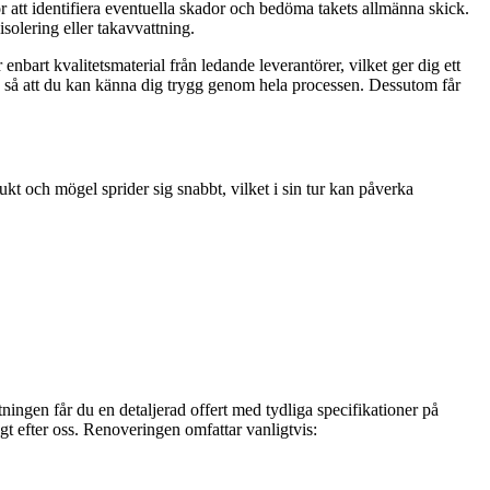
 att identifiera eventuella skador och bedöma takets allmänna skick.
solering eller takavvattning.
nbart kvalitetsmaterial från ledande leverantörer, vilket ger dig ett
er, så att du kan känna dig trygg genom hela processen. Dessutom får
kt och mögel sprider sig snabbt, vilket i sin tur kan påverka
tningen får du en detaljerad offert med tydliga specifikationer på
ggt efter oss. Renoveringen omfattar vanligtvis: