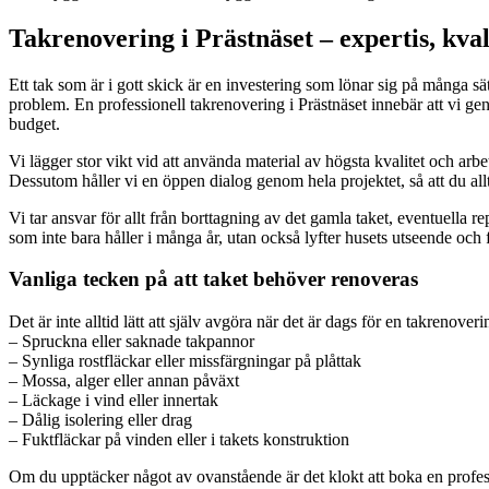
Takrenovering i Prästnäset – expertis, kval
Ett tak som är i gott skick är en investering som lönar sig på många s
problem. En professionell takrenovering i Prästnäset innebär att vi ge
budget.
Vi lägger stor vikt vid att använda material av högsta kvalitet och arb
Dessutom håller vi en öppen dialog genom hela projektet, så att du al
Vi tar ansvar för allt från borttagning av det gamla taket, eventuella re
som inte bara håller i många år, utan också lyfter husets utseende och 
Vanliga tecken på att taket behöver renoveras
Det är inte alltid lätt att själv avgöra när det är dags för en takreno
– Spruckna eller saknade takpannor
– Synliga rostfläckar eller missfärgningar på plåttak
– Mossa, alger eller annan påväxt
– Läckage i vind eller innertak
– Dålig isolering eller drag
– Fuktfläckar på vinden eller i takets konstruktion
Om du upptäcker något av ovanstående är det klokt att boka en profess