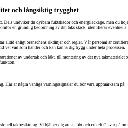
itet och långsiktig trygghet
ätt. Dels undviker du dyrbara fuktskador och energiläckage, men du höje
nomför en grundlig bedömning av ditt taks skick, identifierar eventuella
etar alltid enligt branschens riktlinjer och regler. Vår personal är cert
ltid vet vad som händer och kan känna dig trygg under hela processen.
parationer av undertak och läkt, till montering av det nya takmaterialet oc
funktion.
vering. Här är några vanliga varningssignaler du bör vara uppmärksam på:
ionell takbesiktning. Vi hjälper dig att snabbt och enkelt få svar på o