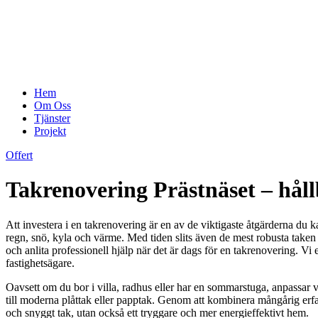
Hem
Om Oss
Tjänster
Projekt
Offert
Takrenovering Prästnäset – håll
Att investera i en takrenovering är en av de viktigaste åtgärderna du k
regn, snö, kyla och värme. Med tiden slits även de mest robusta taken –
och anlita professionell hjälp när det är dags för en takrenovering. Vi 
fastighetsägare.
Oavsett om du bor i villa, radhus eller har en sommarstuga, anpassar v
till moderna plåttak eller papptak. Genom att kombinera mångårig erfare
och snyggt tak, utan också ett tryggare och mer energieffektivt hem.