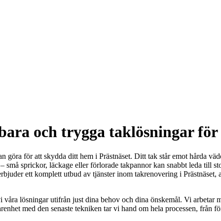
bara och trygga taklösningar för
an göra för att skydda ditt hem i Prästnäset. Ditt tak står emot hårda v
 små sprickor, läckage eller förlorade takpannor kan snabbt leda till sto
erbjuder ett komplett utbud av tjänster inom takrenovering i Prästnäset, 
i våra lösningar utifrån just dina behov och dina önskemål. Vi arbetar m
nhet med den senaste tekniken tar vi hand om hela processen, från första