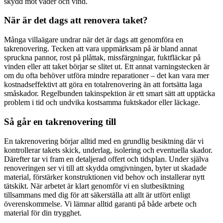
skydd mot väder och vind.
När är det dags att renovera taket?
Många villaägare undrar när det är dags att genomföra en
takrenovering. Tecken att vara uppmärksam på är bland annat
spruckna pannor, rost på plåttak, missfärgningar, fuktfläckar på
vinden eller att taket börjar se slitet ut. Ett annat varningstecken är
om du ofta behöver utföra mindre reparationer – det kan vara mer
kostnadseffektivt att göra en totalrenovering än att fortsätta laga
småskador. Regelbunden takinspektion är ett smart sätt att upptäcka
problem i tid och undvika kostsamma fuktskador eller läckage.
Så går en takrenovering till
En takrenovering börjar alltid med en grundlig besiktning där vi
kontrollerar takets skick, underlag, isolering och eventuella skador.
Därefter tar vi fram en detaljerad offert och tidsplan. Under själva
renoveringen ser vi till att skydda omgivningen, byter ut skadade
material, förstärker konstruktionen vid behov och installerar nytt
tätskikt. När arbetet är klart genomför vi en slutbesiktning
tillsammans med dig för att säkerställa att allt är utfört enligt
överenskommelse. Vi lämnar alltid garanti på både arbete och
material för din trygghet.