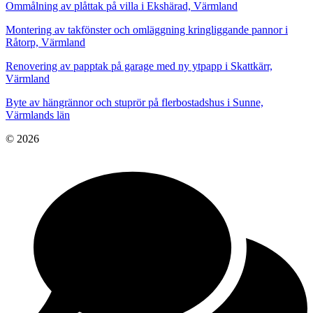
Ommålning av plåttak på villa i Ekshärad, Värmland
Montering av takfönster och omläggning kringliggande pannor i
Råtorp, Värmland
Renovering av papptak på garage med ny ytpapp i Skattkärr,
Värmland
Byte av hängrännor och stuprör på flerbostadshus i Sunne,
Värmlands län
© 2026