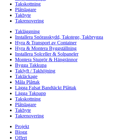
Takskottning
Plåtslagare
Takbyte
Takrenovering
Takläggning
Installera Snörasskydd, Takstege, Takbrygga
Hyra & Transport av Container
Hyra & Montera Byggställning
Installera Solceller & Solpaneler
Montera Stuprör & Hängrännor
Bygga Takkupa
Taklyft / Takhöjning
Takläckage
Måla Plåttak
Lägga Falsat Bandtäckt Plåttak
Lägga Takpapp
Takskottning
Plåtslagare
Takbyte
Takrenovering
Projekt
Blogg
Offert