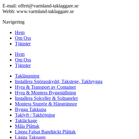
E-mail: offert@varmland-taklaggare.se
Webb: www.varmland-taklaggare.se
Navigering
Hem
Om Oss
Tjänster
Hem
Om Oss
Tjänster
Takläggning
Installera Snörasskydd, Takstege, Takbrygga
Hyra & Transport av Container
Hyra & Montera Byggställning
Installera Solceller & Solpaneler
Montera Stuprör & Hängrännor
Bygga Takkupa
Taklyft / Takhöjning
Takläckage
Måla Plåttak
Lägga Falsat Bandtäckt Plåttak
Lägga Takpapp