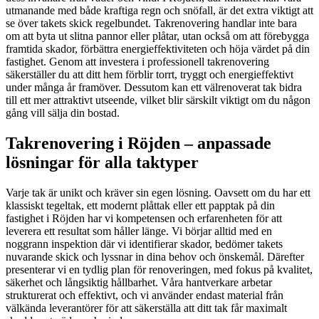
utmanande med både kraftiga regn och snöfall, är det extra viktigt att
se över takets skick regelbundet. Takrenovering handlar inte bara
om att byta ut slitna pannor eller plåtar, utan också om att förebygga
framtida skador, förbättra energieffektiviteten och höja värdet på din
fastighet. Genom att investera i professionell takrenovering
säkerställer du att ditt hem förblir torrt, tryggt och energieffektivt
under många år framöver. Dessutom kan ett välrenoverat tak bidra
till ett mer attraktivt utseende, vilket blir särskilt viktigt om du någon
gång vill sälja din bostad.
Takrenovering i Röjden – anpassade
lösningar för alla taktyper
Varje tak är unikt och kräver sin egen lösning. Oavsett om du har ett
klassiskt tegeltak, ett modernt plåttak eller ett papptak på din
fastighet i Röjden har vi kompetensen och erfarenheten för att
leverera ett resultat som håller länge. Vi börjar alltid med en
noggrann inspektion där vi identifierar skador, bedömer takets
nuvarande skick och lyssnar in dina behov och önskemål. Därefter
presenterar vi en tydlig plan för renoveringen, med fokus på kvalitet,
säkerhet och långsiktig hållbarhet. Våra hantverkare arbetar
strukturerat och effektivt, och vi använder endast material från
välkända leverantörer för att säkerställa att ditt tak får maximalt