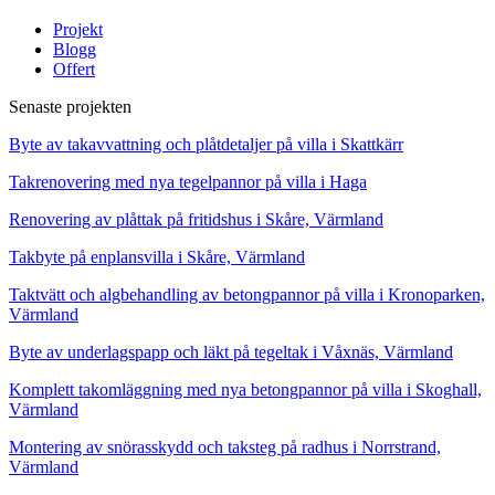
Projekt
Blogg
Offert
Senaste projekten
Byte av takavvattning och plåtdetaljer på villa i Skattkärr
Takrenovering med nya tegelpannor på villa i Haga
Renovering av plåttak på fritidshus i Skåre, Värmland
Takbyte på enplansvilla i Skåre, Värmland
Taktvätt och algbehandling av betongpannor på villa i Kronoparken,
Värmland
Byte av underlagspapp och läkt på tegeltak i Våxnäs, Värmland
Komplett takomläggning med nya betongpannor på villa i Skoghall,
Värmland
Montering av snörasskydd och taksteg på radhus i Norrstrand,
Värmland