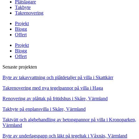
Plåtslagare
Takbyte
Takrenovering
Projekt
Blogg
Offert
Projekt
Blogg
Offert
Senaste projekten
Byte av takavvattning och plåtdetaljer på villa i Skattkärr
Takrenovering med nya tegelpannor på villa i Haga
Renovering av plåttak på fritidshus i Skåre, Värmland
Takbyte på enplansvilla i Skåre, Värmland
Taktvätt och algbehandling av betongpannor på villa i Kronoparken,
Värmland
Byte av underlagspapp och läkt på tegeltak i Våxnäs, Värmland