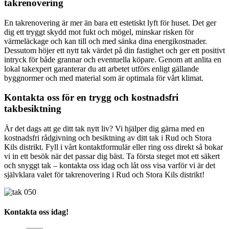
takrenovering
En takrenovering är mer än bara ett estetiskt lyft för huset. Det ger
dig ett tryggt skydd mot fukt och mögel, minskar risken för
värmeläckage och kan till och med sänka dina energikostnader.
Dessutom höjer ett nytt tak värdet på din fastighet och ger ett positivt
intryck för både grannar och eventuella köpare. Genom att anlita en
lokal takexpert garanterar du att arbetet utförs enligt gällande
byggnormer och med material som är optimala för vårt klimat.
Kontakta oss för en trygg och kostnadsfri
takbesiktning
Är det dags att ge ditt tak nytt liv? Vi hjälper dig gärna med en
kostnadsfri rådgivning och besiktning av ditt tak i Rud och Stora
Kils distrikt. Fyll i vårt kontaktformulär eller ring oss direkt så bokar
vi in ett besök när det passar dig bäst. Ta första steget mot ett säkert
och snyggt tak – kontakta oss idag och låt oss visa varför vi är det
självklara valet för takrenovering i Rud och Stora Kils distrikt!
Kontakta oss idag!