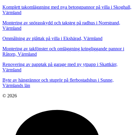
Komplett takomläggning med nya betongpannor på villa i Skoghall,
Värmland
Montering av snörasskydd och taksteg på radhus i Norrstrand,
Värmland
Ommålning av plåttak på villa i Ekshärad, Värmland
Montering av takfönster och omläggning kringliggande pannor i
Råtorp, Värmland
Renovering av papptak på garage med ny ytpapp i Skattkärr,
Värmland
Byte av hängrännor och stuprör på flerbostadshus i Sunne,
Värmlands län
© 2026