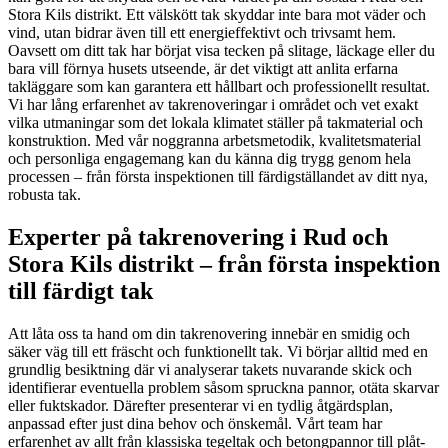
Stora Kils distrikt. Ett välskött tak skyddar inte bara mot väder och
vind, utan bidrar även till ett energieffektivt och trivsamt hem.
Oavsett om ditt tak har börjat visa tecken på slitage, läckage eller du
bara vill förnya husets utseende, är det viktigt att anlita erfarna
takläggare som kan garantera ett hållbart och professionellt resultat.
Vi har lång erfarenhet av takrenoveringar i området och vet exakt
vilka utmaningar som det lokala klimatet ställer på takmaterial och
konstruktion. Med vår noggranna arbetsmetodik, kvalitetsmaterial
och personliga engagemang kan du känna dig trygg genom hela
processen – från första inspektionen till färdigställandet av ditt nya,
robusta tak.
Experter på takrenovering i Rud och
Stora Kils distrikt – från första inspektion
till färdigt tak
Att låta oss ta hand om din takrenovering innebär en smidig och
säker väg till ett fräscht och funktionellt tak. Vi börjar alltid med en
grundlig besiktning där vi analyserar takets nuvarande skick och
identifierar eventuella problem såsom spruckna pannor, otäta skarvar
eller fuktskador. Därefter presenterar vi en tydlig åtgärdsplan,
anpassad efter just dina behov och önskemål. Vårt team har
erfarenhet av allt från klassiska tegeltak och betongpannor till plåt-