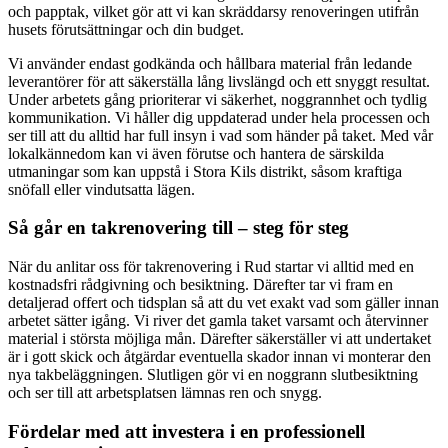
och papptak, vilket gör att vi kan skräddarsy renoveringen utifrån
husets förutsättningar och din budget.
Vi använder endast godkända och hållbara material från ledande
leverantörer för att säkerställa lång livslängd och ett snyggt resultat.
Under arbetets gång prioriterar vi säkerhet, noggrannhet och tydlig
kommunikation. Vi håller dig uppdaterad under hela processen och
ser till att du alltid har full insyn i vad som händer på taket. Med vår
lokalkännedom kan vi även förutse och hantera de särskilda
utmaningar som kan uppstå i Stora Kils distrikt, såsom kraftiga
snöfall eller vindutsatta lägen.
Så går en takrenovering till – steg för steg
När du anlitar oss för takrenovering i Rud startar vi alltid med en
kostnadsfri rådgivning och besiktning. Därefter tar vi fram en
detaljerad offert och tidsplan så att du vet exakt vad som gäller innan
arbetet sätter igång. Vi river det gamla taket varsamt och återvinner
material i största möjliga mån. Därefter säkerställer vi att undertaket
är i gott skick och åtgärdar eventuella skador innan vi monterar den
nya takbeläggningen. Slutligen gör vi en noggrann slutbesiktning
och ser till att arbetsplatsen lämnas ren och snygg.
Fördelar med att investera i en professionell