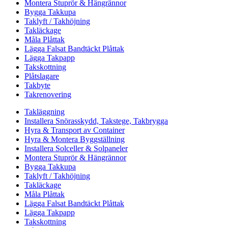
Montera Stuprör & Hängrännor
Bygga Takkupa
Taklyft / Takhöjning
Takläckage
Måla Plåttak
Lägga Falsat Bandtäckt Plåttak
Lägga Takpapp
Takskottning
Plåtslagare
Takbyte
Takrenovering
Takläggning
Installera Snörasskydd, Takstege, Takbrygga
Hyra & Transport av Container
Hyra & Montera Byggställning
Installera Solceller & Solpaneler
Montera Stuprör & Hängrännor
Bygga Takkupa
Taklyft / Takhöjning
Takläckage
Måla Plåttak
Lägga Falsat Bandtäckt Plåttak
Lägga Takpapp
Takskottning