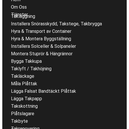
Om Oss
Tjänster
Takläggning
Installera Snörasskydd, Takstege, Takbrygga
Hyra & Transport av Container
Hyra & Montera Byggställning
Installera Solceller & Solpaneler
Montera Stuprör & Hängrännor
Bygga Takkupa
Taklyft / Takhöjning
Takläckage
Måla Plåttak
Lägga Falsat Bandtäckt Plåttak
Lägga Takpapp
Takskottning
Plåtslagare
Takbyte
Takrenovering