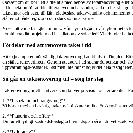
Oavsett om du bor i ett äldre hus med behov av totalrenovering eller om 
takinspektion för att identifiera eventuella skador, läckor eller slitag
takpannor och papp till läkt, plåtbeslag, takavvattning och montering a
står emot både regn, snö och stark sommarvärme.
Vi vet att varje fastighet är unik. Vår styrka ligger i vår lyhördhet 
kombinera ditt projekt med installation av solceller? Vi erbjuder helhet
Fördelar med att renovera taket i tid
Att skjuta upp en nödvändig takrenovering kan bli dyrt i längden. Ett 
än själva renoveringen. Genom att agera i tid sparar du pengar och skydd
uppvärmningskostnader. Sist men inte minst höjer det hela fastighetens
Så går en takrenovering till – steg för steg
Takrenovering är ett hantverk som kräver precision och erfarenhet. För a
1. **Inspektion och rådgivning**
Vi börjar med att besiktiga taket och diskuterar dina önskemål samt vi
2. **Planering och offert**
Du får ett tydligt kostnadsförslag och en tidsplan så att du vet exakt v
3. **Utförande**