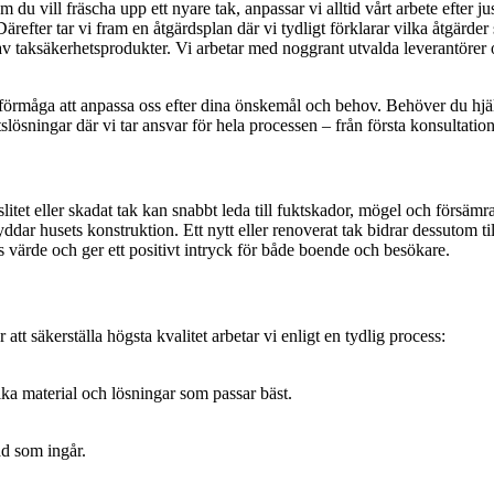
du vill fräscha upp ett nyare tak, anpassar vi alltid vårt arbete efter ju
e. Därefter tar vi fram en åtgärdsplan där vi tydligt förklarar vilka åtgär
v taksäkerhetsprodukter. Vi arbetar med noggrant utvalda leverantörer och
och förmåga att anpassa oss efter dina önskemål och behov. Behöver du hj
slösningar där vi tar ansvar för hela processen – från första konsultation
slitet eller skadat tak kan snabbt leda till fuktskador, mögel och förs
ar husets konstruktion. Ett nytt eller renoverat tak bidrar dessutom till
 värde och ger ett positivt intryck för både boende och besökare.
tt säkerställa högsta kvalitet arbetar vi enligt en tydlig process:
lka material och lösningar som passar bäst.
ad som ingår.