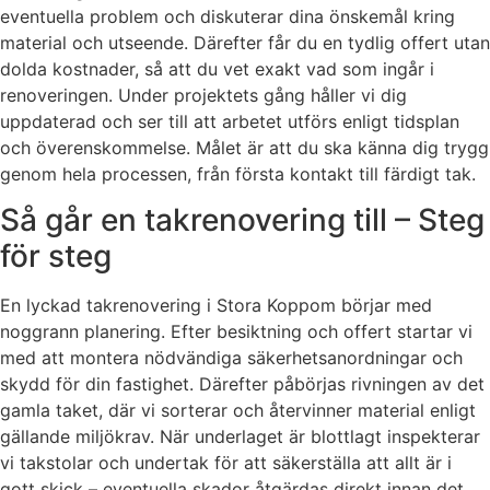
eventuella problem och diskuterar dina önskemål kring
material och utseende. Därefter får du en tydlig offert utan
dolda kostnader, så att du vet exakt vad som ingår i
renoveringen. Under projektets gång håller vi dig
uppdaterad och ser till att arbetet utförs enligt tidsplan
och överenskommelse. Målet är att du ska känna dig trygg
genom hela processen, från första kontakt till färdigt tak.
Så går en takrenovering till – Steg
för steg
En lyckad takrenovering i Stora Koppom börjar med
noggrann planering. Efter besiktning och offert startar vi
med att montera nödvändiga säkerhetsanordningar och
skydd för din fastighet. Därefter påbörjas rivningen av det
gamla taket, där vi sorterar och återvinner material enligt
gällande miljökrav. När underlaget är blottlagt inspekterar
vi takstolar och undertak för att säkerställa att allt är i
gott skick – eventuella skador åtgärdas direkt innan det