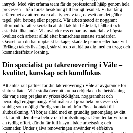
intryck. Med vårt erfarna team får du professionell hjälp genom hela
processen – från första besiktning till färdigt resultat. Vi har lång
erfarenhet av att renovera alla typer av tak, oavsett om det gäller
tegel, plåt, betong eller papptak. Vår arbetsmetod är noggrant
utformad för att säkerställa att ditt tak blir både tätt, hållbart och
estetiskt tilltalande. Vi använder oss enbart av material av högsta
kvalitet och arbetar alltid efter branschens senaste standarder.
Oavsett om du har upptäckt läckage, skadade pannor eller bara vill
förlänga takets livslängd, står vi redo att hjälpa dig med en trygg och
kostnadseffektiv lösning.
Din specialist på takrenovering i Våle –
kvalitet, kunskap och kundfokus
Att anlita rätt partner för din takrenovering i Våle är avgörande för
slutresultatet. Vi är stolta över att kunna erbjuda en helhetslösning
där varje steg präglas av yrkesskicklighet, noggrannhet och
personligt engagemang. Vårt mål är att göra hela processen så
smidig som möjligt för dig som kund, från första kontakt till
slutbesiktning. Vi börjar alltid med en grundlig genomgång av ditt
tak för att identifiera behov och förutsättningar. Därefter tar vi fram
en tydlig offert, där du får full insyn i både arbetsgång och
kostnader. Under själva renoveringen använder vi effektiva