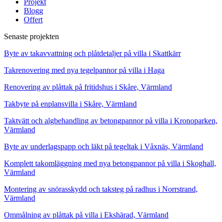
Projekt
Blogg
Offert
Senaste projekten
Byte av takavvattning och plåtdetaljer på villa i Skattkärr
Takrenovering med nya tegelpannor på villa i Haga
Renovering av plåttak på fritidshus i Skåre, Värmland
Takbyte på enplansvilla i Skåre, Värmland
Taktvätt och algbehandling av betongpannor på villa i Kronoparken,
Värmland
Byte av underlagspapp och läkt på tegeltak i Våxnäs, Värmland
Komplett takomläggning med nya betongpannor på villa i Skoghall,
Värmland
Montering av snörasskydd och taksteg på radhus i Norrstrand,
Värmland
Ommålning av plåttak på villa i Ekshärad, Värmland