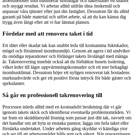
arbetsmetoder som minimerar störningar och säkerställer ett snabbt
och snyggt resultat. Vi arbetar alltid utifrån dina önskemål och
anpassar våra tjänster efter just din fastighet. Dessutom får du alltid
garanti på både material och utfört arbete, så att du kan känna dig
trygg även långt efter att vi har lämnat platsen.
Fördelar med att renovera taket i tid
Ett slitet eller skadat tak kan snabbt leda till kostsamma fuktskador,
mögel och försämrad inomhusmiljö. Genom att agera i tid undviker
du onödiga reparationer och förlänger takets livslängd med många
år. Takrenovering innebär också att du förbättrar husets isolering,
vilket leder till lägre uppvärmningskostnader och ett mer behagligt
inomhusklimat. Dessutom höjer ett nyligen renoverat tak bostadens
marknadsvärde och ger ett positivt första intryck för både gäster och
spekulanter.
Så går en professionell takrenovering till
Processen inleds alltid med en kostnadsfri besiktning där vi går
igenom takets skick och identifierar eventuella problemområden. Vi
tar fram en skräddarsydd lösning som passar just ditt tak, oavsett om
det handlar om att byta ut enstaka pannor, lägga om hela taket eller
förstärka undertaket. Under arbetets gång skyddar vi känsliga ytor
och ser till att arbetsområdet hålls rent och säkert. När renoveringen