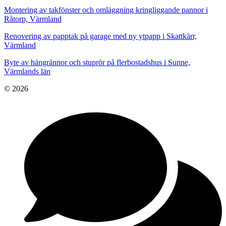
Montering av takfönster och omläggning kringliggande pannor i
Råtorp, Värmland
Renovering av papptak på garage med ny ytpapp i Skattkärr,
Värmland
Byte av hängrännor och stuprör på flerbostadshus i Sunne,
Värmlands län
© 2026