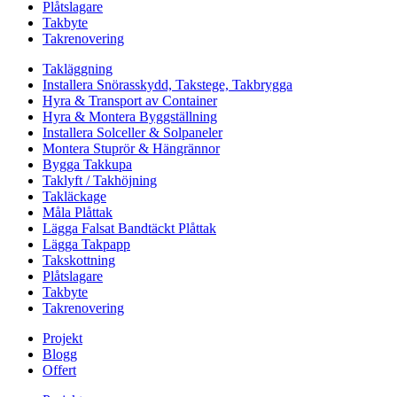
Plåtslagare
Takbyte
Takrenovering
Takläggning
Installera Snörasskydd, Takstege, Takbrygga
Hyra & Transport av Container
Hyra & Montera Byggställning
Installera Solceller & Solpaneler
Montera Stuprör & Hängrännor
Bygga Takkupa
Taklyft / Takhöjning
Takläckage
Måla Plåttak
Lägga Falsat Bandtäckt Plåttak
Lägga Takpapp
Takskottning
Plåtslagare
Takbyte
Takrenovering
Projekt
Blogg
Offert