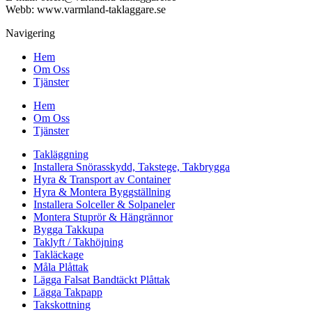
Webb: www.varmland-taklaggare.se
Navigering
Hem
Om Oss
Tjänster
Hem
Om Oss
Tjänster
Takläggning
Installera Snörasskydd, Takstege, Takbrygga
Hyra & Transport av Container
Hyra & Montera Byggställning
Installera Solceller & Solpaneler
Montera Stuprör & Hängrännor
Bygga Takkupa
Taklyft / Takhöjning
Takläckage
Måla Plåttak
Lägga Falsat Bandtäckt Plåttak
Lägga Takpapp
Takskottning