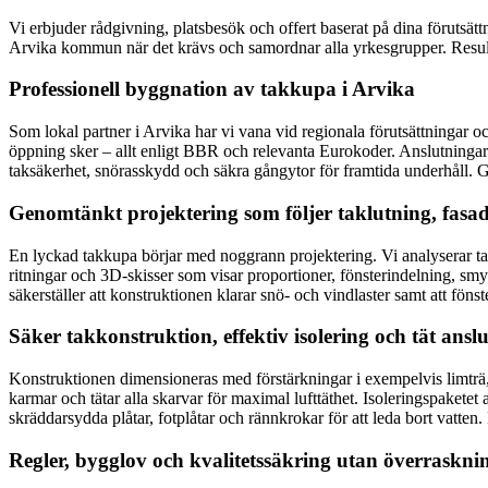
Vi erbjuder rådgivning, platsbesök och offert baserat på dina förutsät
Arvika kommun när det krävs och samordnar alla yrkesgrupper. Resultat
Professionell byggnation av takkupa i Arvika
Som lokal partner i Arvika har vi vana vid regionala förutsättningar 
öppning sker – allt enligt BBR och relevanta Eurokoder. Anslutningar m
taksäkerhet, snörasskydd och säkra gångytor för framtida underhåll. Gen
Genomtänkt projektering som följer taklutning, fasad
En lyckad takkupa börjar med noggrann projektering. Vi analyserar tak
ritningar och 3D‑skisser som visar proportioner, fönsterindelning, smyg
säkerställer att konstruktionen klarar snö- och vindlaster samt att fö
Säker takkonstruktion, effektiv isolering och tät ansl
Konstruktionen dimensioneras med förstärkningar i exempelvis limträ, 
karmar och tätar alla skarvar för maximal lufttäthet. Isoleringspakete
skräddarsydda plåtar, fotplåtar och rännkrokar för att leda bort vatten
Regler, bygglov och kvalitetssäkring utan överraskni