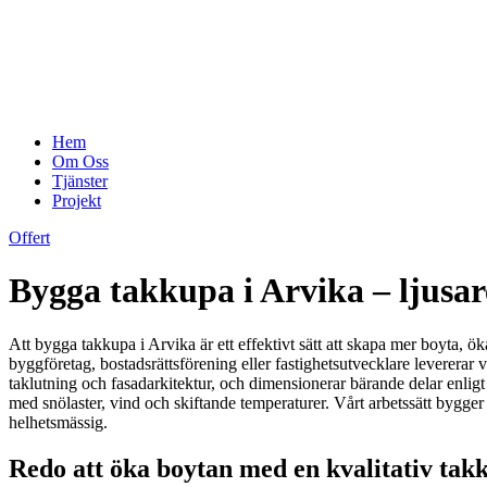
Hem
Om Oss
Tjänster
Projekt
Offert
Bygga takkupa i Arvika – ljusar
Att bygga takkupa i Arvika är ett effektivt sätt att skapa mer boyta, ö
byggföretag, bostadsrättsförening eller fastighetsutvecklare levererar vi
taklutning och fasadarkitektur, och dimensionerar bärande delar enligt
med snölaster, vind och skiftande temperaturer. Vårt arbetssätt bygger
helhetsmässig.
Redo att öka boytan med en kvalitativ tak