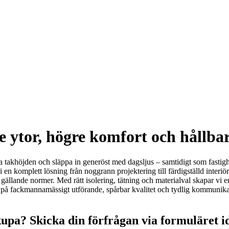
e ytor, högre komfort och hållba
ka takhöjden och släppa in generöst med dagsljus – samtidigt som fastigh
 en komplett lösning från noggrann projektering till färdigställd interiör
 gällande normer. Med rätt isolering, tätning och materialval skapar vi e
 på fackmannamässigt utförande, spårbar kvalitet och tydlig kommunikatio
kupa? Skicka din förfrågan via formuläret i