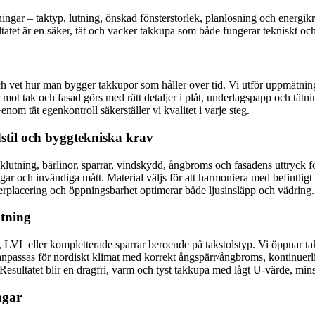
tningar – taktyp, lutning, önskad fönsterstorlek, planlösning och energ
et är en säker, tät och vacker takkupa som både fungerar tekniskt och 
och vet hur man bygger takkupor som håller över tid. Vi utför uppmätning
ot tak och fasad görs med rätt detaljer i plåt, underlagspapp och tätnin
om tät egenkontroll säkerställer vi kvalitet i varje steg.
stil och byggtekniska krav
lutning, bärlinor, sparrar, vindskydd, ångbroms och fasadens uttryck fö
ar och invändiga mått. Material väljs för att harmoniera med befintligt t
nsterplacering och öppningsbarhet optimerar både ljusinsläpp och vädring.
utning
LVL eller kompletterade sparrar beroende på takstolstyp. Vi öppnar take
t anpassas för nordiskt klimat med korrekt ångspärr/ångbroms, kontinuer
. Resultatet blir en dragfri, varm och tyst takkupa med lågt U‑värde, mi
ngar