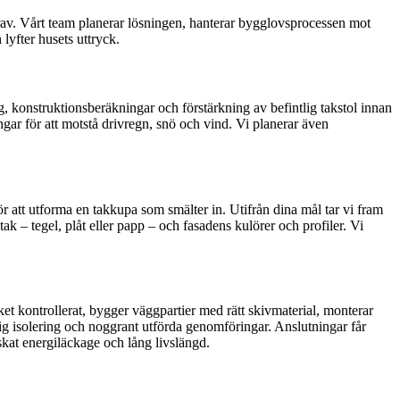
ikrav. Vårt team planerar lösningen, hanterar bygglovsprocessen mot
lyfter husets uttryck.
, konstruktionsberäkningar och förstärkning av befintlig takstol innan
gar för att motstå drivregn, snö och vind. Vi planerar även
r att utforma en takkupa som smälter in. Utifrån dina mål tar vi fram
ak – tegel, plåt eller papp – och fasadens kulörer och profiler. Vi
t kontrollerat, bygger väggpartier med rätt skivmaterial, monterar
lig isolering och noggrant utförda genomföringar. Anslutningar får
nskat energiläckage och lång livslängd.