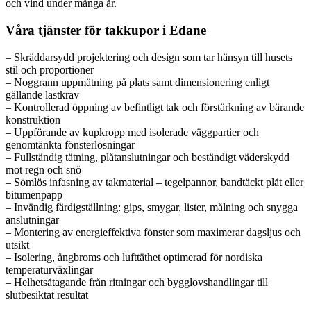
och vind under många år.
Våra tjänster för takkupor i Edane
– Skräddarsydd projektering och design som tar hänsyn till husets
stil och proportioner
– Noggrann uppmätning på plats samt dimensionering enligt
gällande lastkrav
– Kontrollerad öppning av befintligt tak och förstärkning av bärande
konstruktion
– Uppförande av kupkropp med isolerade väggpartier och
genomtänkta fönsterlösningar
– Fullständig tätning, plåtanslutningar och beständigt väderskydd
mot regn och snö
– Sömlös infasning av takmaterial – tegelpannor, bandtäckt plåt eller
bitumenpapp
– Invändig färdigställning: gips, smygar, lister, målning och snygga
anslutningar
– Montering av energieffektiva fönster som maximerar dagsljus och
utsikt
– Isolering, ångbroms och lufttäthet optimerad för nordiska
temperaturväxlingar
– Helhetsåtagande från ritningar och bygglovshandlingar till
slutbesiktat resultat