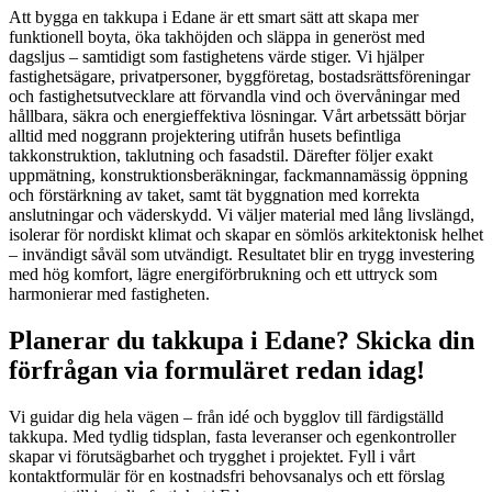
Att bygga en takkupa i Edane är ett smart sätt att skapa mer
funktionell boyta, öka takhöjden och släppa in generöst med
dagsljus – samtidigt som fastighetens värde stiger. Vi hjälper
fastighetsägare, privatpersoner, byggföretag, bostadsrättsföreningar
och fastighetsutvecklare att förvandla vind och övervåningar med
hållbara, säkra och energieffektiva lösningar. Vårt arbetssätt börjar
alltid med noggrann projektering utifrån husets befintliga
takkonstruktion, taklutning och fasadstil. Därefter följer exakt
uppmätning, konstruktionsberäkningar, fackmannamässig öppning
och förstärkning av taket, samt tät byggnation med korrekta
anslutningar och väderskydd. Vi väljer material med lång livslängd,
isolerar för nordiskt klimat och skapar en sömlös arkitektonisk helhet
– invändigt såväl som utvändigt. Resultatet blir en trygg investering
med hög komfort, lägre energiförbrukning och ett uttryck som
harmonierar med fastigheten.
Planerar du takkupa i Edane? Skicka din
förfrågan via formuläret redan idag!
Vi guidar dig hela vägen – från idé och bygglov till färdigställd
takkupa. Med tydlig tidsplan, fasta leveranser och egenkontroller
skapar vi förutsägbarhet och trygghet i projektet. Fyll i vårt
kontaktformulär för en kostnadsfri behovsanalys och ett förslag