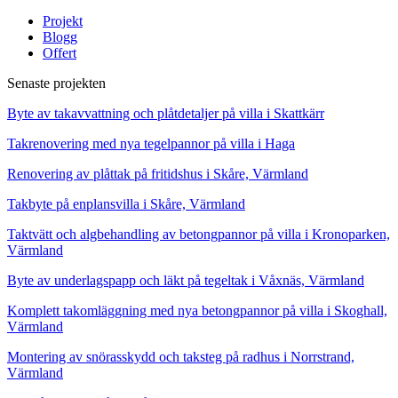
Projekt
Blogg
Offert
Senaste projekten
Byte av takavvattning och plåtdetaljer på villa i Skattkärr
Takrenovering med nya tegelpannor på villa i Haga
Renovering av plåttak på fritidshus i Skåre, Värmland
Takbyte på enplansvilla i Skåre, Värmland
Taktvätt och algbehandling av betongpannor på villa i Kronoparken,
Värmland
Byte av underlagspapp och läkt på tegeltak i Våxnäs, Värmland
Komplett takomläggning med nya betongpannor på villa i Skoghall,
Värmland
Montering av snörasskydd och taksteg på radhus i Norrstrand,
Värmland