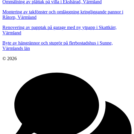
Ommålning av plåttak på villa i Ekshärad, Värmland
Montering av takfönster och omläggning kringliggande pannor i
Råtorp, Värmland
Renovering av papptak på garage med ny ytpapp i Skattkärr,
Värmland
Byte av hängrännor och stuprör på flerbostadshus i Sunne,
Värmlands län
© 2026