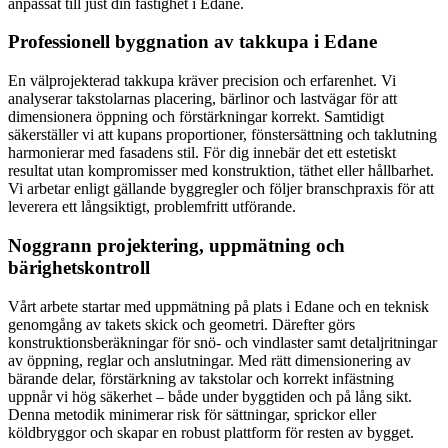
anpassat till just din fastighet i Edane.
Professionell byggnation av takkupa i Edane
En välprojekterad takkupa kräver precision och erfarenhet. Vi
analyserar takstolarnas placering, bärlinor och lastvägar för att
dimensionera öppning och förstärkningar korrekt. Samtidigt
säkerställer vi att kupans proportioner, fönstersättning och taklutning
harmonierar med fasadens stil. För dig innebär det ett estetiskt
resultat utan kompromisser med konstruktion, täthet eller hållbarhet.
Vi arbetar enligt gällande byggregler och följer branschpraxis för att
leverera ett långsiktigt, problemfritt utförande.
Noggrann projektering, uppmätning och
bärighetskontroll
Vårt arbete startar med uppmätning på plats i Edane och en teknisk
genomgång av takets skick och geometri. Därefter görs
konstruktionsberäkningar för snö- och vindlaster samt detaljritningar
av öppning, reglar och anslutningar. Med rätt dimensionering av
bärande delar, förstärkning av takstolar och korrekt infästning
uppnår vi hög säkerhet – både under byggtiden och på lång sikt.
Denna metodik minimerar risk för sättningar, sprickor eller
köldbryggor och skapar en robust plattform för resten av bygget.