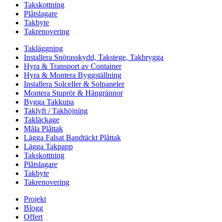
Takskottning
Plåtslagare
Takbyte
Takrenovering
Takläggning
Installera Snörasskydd, Takstege, Takbrygga
Hyra & Transport av Container
Hyra & Montera Byggställning
Installera Solceller & Solpaneler
Montera Stuprör & Hängrännor
Bygga Takkupa
Taklyft / Takhöjning
Takläckage
Måla Plåttak
Lägga Falsat Bandtäckt Plåttak
Lägga Takpapp
Takskottning
Plåtslagare
Takbyte
Takrenovering
Projekt
Blogg
Offert