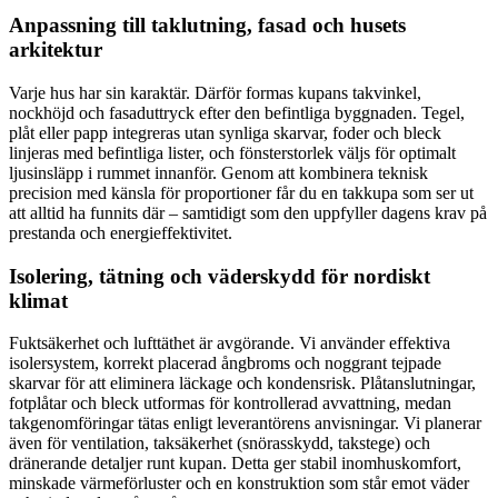
Anpassning till taklutning, fasad och husets
arkitektur
Varje hus har sin karaktär. Därför formas kupans takvinkel,
nockhöjd och fasaduttryck efter den befintliga byggnaden. Tegel,
plåt eller papp integreras utan synliga skarvar, foder och bleck
linjeras med befintliga lister, och fönsterstorlek väljs för optimalt
ljusinsläpp i rummet innanför. Genom att kombinera teknisk
precision med känsla för proportioner får du en takkupa som ser ut
att alltid ha funnits där – samtidigt som den uppfyller dagens krav på
prestanda och energieffektivitet.
Isolering, tätning och väderskydd för nordiskt
klimat
Fuktsäkerhet och lufttäthet är avgörande. Vi använder effektiva
isolersystem, korrekt placerad ångbroms och noggrant tejpade
skarvar för att eliminera läckage och kondensrisk. Plåtanslutningar,
fotplåtar och bleck utformas för kontrollerad avvattning, medan
takgenomföringar tätas enligt leverantörens anvisningar. Vi planerar
även för ventilation, taksäkerhet (snörasskydd, takstege) och
dränerande detaljer runt kupan. Detta ger stabil inomhuskomfort,
minskade värmeförluster och en konstruktion som står emot väder