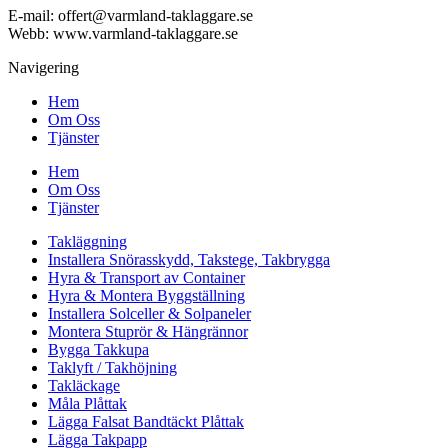
E-mail: offert@varmland-taklaggare.se
Webb: www.varmland-taklaggare.se
Navigering
Hem
Om Oss
Tjänster
Hem
Om Oss
Tjänster
Takläggning
Installera Snörasskydd, Takstege, Takbrygga
Hyra & Transport av Container
Hyra & Montera Byggställning
Installera Solceller & Solpaneler
Montera Stuprör & Hängrännor
Bygga Takkupa
Taklyft / Takhöjning
Takläckage
Måla Plåttak
Lägga Falsat Bandtäckt Plåttak
Lägga Takpapp