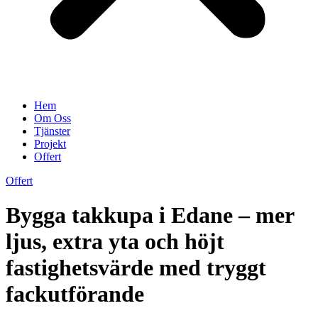
Hem
Om Oss
Tjänster
Projekt
Offert
Offert
Bygga takkupa i Edane – mer
ljus, extra yta och höjt
fastighetsvärde med tryggt
fackutförande