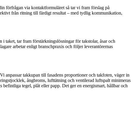
in förfrågan via kontaktformuläret så tar vi fram förslag på
ivt från ritning till färdigt resultat – med tydlig kommunikation,
 taket, tar fram förstärkningslösningar för takstolar, åsar och
lagare arbetar enligt branschpraxis och följer leverantörernas
 Vi anpassar takkupan till fasadens proportioner och takfoten, väger in
ringstjocklek, ångbroms, lufttätning och ventilerad luftspalt minimeras
fintliga tegel, plåt eller papp. Det ger en energismart, hållbar och