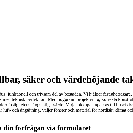
llbar, säker och värdehöjande 
jus, funktionell och trivsam del av bostaden. Vi hjälper fastighetsägare,
ik med teknisk perfektion. Med noggrann projektering, korrekta konstr
er fastighetens långsiktiga värde. Varje takkupa anpassas till husets be
ft- och ångtätning, väljer fönster och material för nordiskt klimat och se
 din förfrågan via formuläret