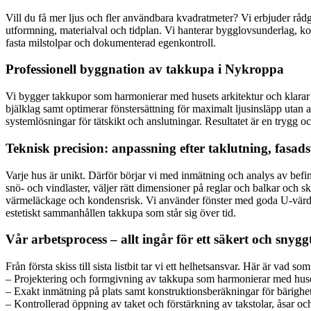
Vill du få mer ljus och fler användbara kvadratmeter? Vi erbjuder rådgi
utformning, materialval och tidplan. Vi hanterar bygglovsunderlag, koo
fasta milstolpar och dokumenterad egenkontroll.
Professionell byggnation av takkupa i Nykroppa
Vi bygger takkupor som harmonierar med husets arkitektur och klarar tu
bjälklag samt optimerar fönstersättning för maximalt ljusinsläpp utan 
systemlösningar för tätskikt och anslutningar. Resultatet är en trygg 
Teknisk precision: anpassning efter taklutning, fasad
Varje hus är unikt. Därför börjar vi med inmätning och analys av befint
snö- och vindlaster, väljer rätt dimensioner på reglar och balkar och 
värmeläckage och kondensrisk. Vi använder fönster med goda U-värden 
estetiskt sammanhållen takkupa som står sig över tid.
Vår arbetsprocess – allt ingår för ett säkert och snyggt
Från första skiss till sista listbit tar vi ett helhetsansvar. Här är vad so
– Projektering och formgivning av takkupa som harmonierar med huset
– Exakt inmätning på plats samt konstruktionsberäkningar för bärighet 
– Kontrollerad öppning av taket och förstärkning av takstolar, åsar oc