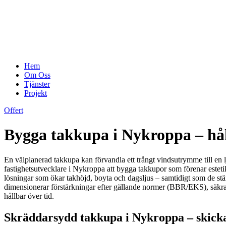
Hem
Om Oss
Tjänster
Projekt
Offert
Bygga takkupa i Nykroppa – hå
En välplanerad takkupa kan förvandla ett trångt vindsutrymme till en l
fastighetsutvecklare i Nykroppa att bygga takkupor som förenar estet
lösningar som ökar takhöjd, boyta och dagsljus – samtidigt som de stärk
dimensionerar förstärkningar efter gällande normer (BBR/EKS), säkrar lu
hållbar över tid.
Skräddarsydd takkupa i Nykroppa – skicka