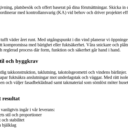
vning, platsbesök och offert baserat på dina förutsättningar. Skicka in d
rdinerar med kontrollansvarig (KA) vid behov och driver projektet effekt
fft väder året runt. Med utgångspunkt i din vind planerar vi öppningen i
att kompromissa med bärighet eller fuktsäkerhet. Våra snickare och plåts
och reglerad process där form, funktion och säkerhet går hand i hand.
stil och byggkrav
lig takkonstruktion, taklutning, takstolsgeometri och vindens bärlinjer.
skapar fuktsäkra anslutningar mot underlagstak och väggar. Med rätt isole
och väljer fasadbeklädnad samt takmaterial som sömlöst möter husets be
 resultat
m vanligtvis ingår i vår leverans:
s stil och proportioner
och stabilitet
h bjälklag