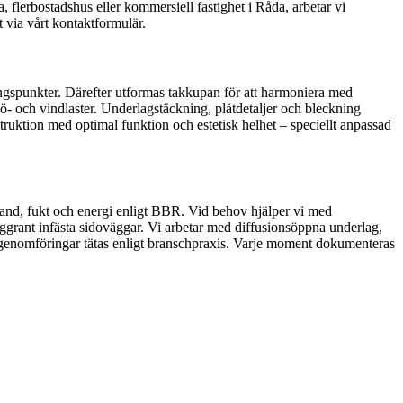
a, flerbostadshus eller kommersiell fastighet i Råda, arbetar vi
t via vårt kontaktformulär.
ingspunkter. Därefter utformas takkupan för att harmoniera med
snö- och vindlaster. Underlagstäckning, plåtdetaljer och bleckning
struktion med optimal funktion och estetisk helhet – speciellt anpassad
 brand, fukt och energi enligt BBR. Vid behov hjälper vi med
ggrant infästa sidoväggar. Vi arbetar med diffusionsöppna underlag,
t genomföringar tätas enligt branschpraxis. Varje moment dokumenteras