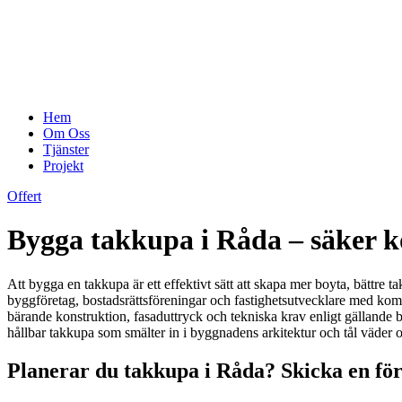
Hem
Om Oss
Tjänster
Projekt
Offert
Bygga takkupa i Råda – säker ko
Att bygga en takkupa är ett effektivt sätt att skapa mer boyta, bättre ta
byggföretag, bostadsrättsföreningar och fastighetsutvecklare med komp
bärande konstruktion, fasaduttryck och tekniska krav enligt gällande by
hållbar takkupa som smälter in i byggnadens arkitektur och tål väder 
Planerar du takkupa i Råda? Skicka en för