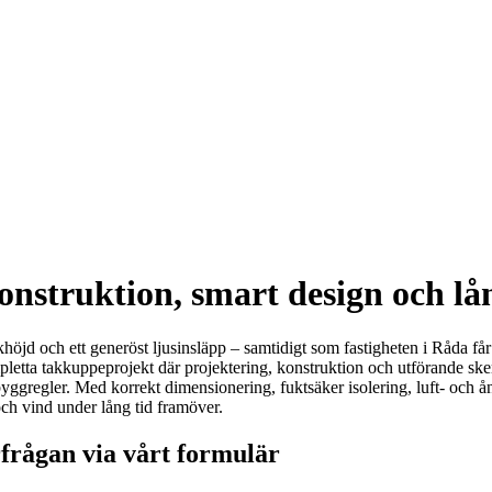
nstruktion, smart design och lå
khöjd och ett generöst ljusinsläpp – samtidigt som fastigheten i Råda får e
letta takkuppeprojekt där projektering, konstruktion och utförande sker
ggregler. Med korrekt dimensionering, fuktsäker isolering, luft- och ång
och vind under lång tid framöver.
frågan via vårt formulär