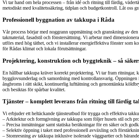
Vi tar hand om hela processen – från idé och ritning till färdig, vädert
metodiskt med kvalitetssäkring, tidplan och budgetkontroll. Låt oss gra
Professionell byggnation av takkupa i Råda
Vår process börjar med noggrann uppmätning och granskning av den bef
takmaterial, fasadstil och fönstersättning. Vi arbetar med dimensionera
utförs med hög täthet, och vi installerar energieffektiva fönster som k
för Rådas klimat och lokala förutsättningar.
Projektering, konstruktion och byggteknik – så säkerst
En hållbar takkupa kräver korrekt projektering. Vi tar fram ritningar,
bygglovsunderlag och samordning med kontrollansvarig. Öppningen i ta
ångbroms i rätt skikt, kontinuerlig lufttätning och genomtänkta köld
och besiktas för spårbar kvalitet.
Tjänster – komplett leverans från ritning till färdig 
Vi erbjuder ett heltäckande tjänsteutbud för trygga och effektiva ta
– Arkitektur och formgivning av takkupa som följer husets stil och pr
– Precisa inmätningar samt statiska beräkningar för en säker och god
– Selektiv öppning i taket med professionell avväxling och förstärkn
– Stomresning av takkupa inklusive isolerade väggpartier och bärande 