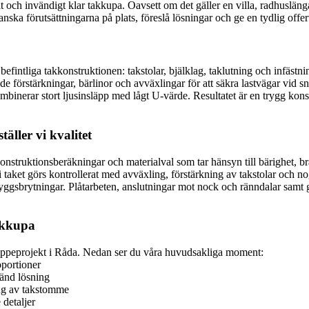
ät och invändigt klar takkupa. Oavsett om det gäller en villa, radhusläng
nska förutsättningarna på plats, föreslå lösningar och ge en tydlig offer
intliga takkonstruktionen: takstolar, bjälklag, taklutning och infästn
de förstärkningar, bärlinor och avväxlingar för att säkra lastvägar vid 
ombinerar stort ljusinsläpp med lågt U-värde. Resultatet är en trygg kon
äller vi kvalitet
 konstruktionsberäkningar och materialval som tar hänsyn till bärighet,
ket görs kontrollerat med avväxling, förstärkning av takstolar och no
bryggsbrytningar. Plåtarbeten, anslutningar mot nock och ränndalar sam
takkupa
kkuppeprojekt i Råda. Nedan ser du våra huvudsakliga moment:
oportioner
känd lösning
ing av takstomme
detaljer