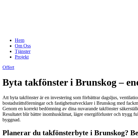
Hem
Om Oss
Tjänster
Projekt
Offert
Byta takfönster i Brunskog – ene
Att byta takfönster är en investering som förbättrar dagsljus, ventilat
bostadsrättsföreningar och fastighetsutvecklare i Brunskog med fackm
Genom en korrekt bedömning av dina nuvarande takfönster säkerställer v
Resultatet blir bättre inomhusklimat, lägre energiförluster och trygg fu
byggnad.
Planerar du takfönsterbyte i Brunskog? Be