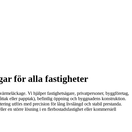
ar för alla fastigheter
h värmeläckage. Vi hjälper fastighetsägare, privatpersoner, byggföretag,
ttak eller papptak), befintlig öppning och byggnadens konstruktion.
ering utförs med precision för lång livslängd och stabil prestanda.
ler en större lösning i en flerbostadsfastighet eller kommersiell