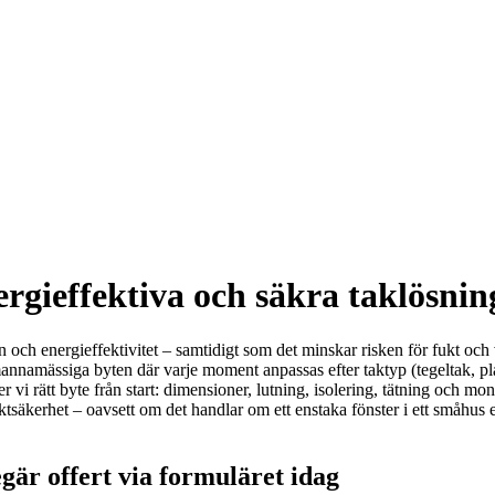
rgieffektiva och säkra taklösning
ion och energieffektivitet – samtidigt som det minskar risken för fukt oc
annamässiga byten där varje moment anpassas efter taktyp (tegeltak, plå
i rätt byte från start: dimensioner, lutning, isolering, tätning och mont
ktsäkerhet – oavsett om det handlar om ett enstaka fönster i ett småhus el
gär offert via formuläret idag