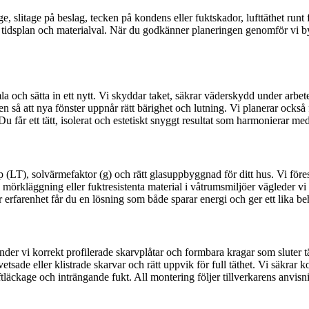
ge, slitage på beslag, tecken på kondens eller fuktskador, lufttäthet ru
rt, tidsplan och materialval. När du godkänner planeringen genomför vi
amla och sätta in ett nytt. Vi skyddar taket, säkrar väderskydd under ar
n så att nya fönster uppnår rätt bärighet och lutning. Vi planerar också 
u får ett tätt, isolerat och estetiskt snyggt resultat som harmonierar med
(LT), solvärmefaktor (g) och rätt glasuppbyggnad för ditt hus. Vi för
läggning eller fuktresistenta material i våtrumsmiljöer vägleder vi dig t
farenhet får du en lösning som både sparar energi och ger ett lika beh
nder vi korrekt profilerade skarvplåtar och formbara kragar som sluter t
vetsade eller klistrade skarvar och rätt uppvik för full täthet. Vi säkr
luftläckage och inträngande fukt. All montering följer tillverkarens anvis