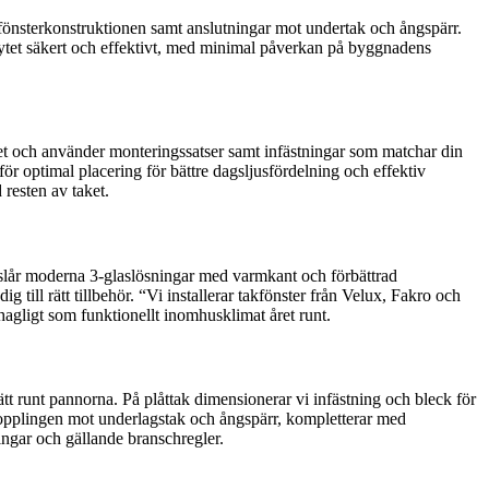
nt fönsterkonstruktionen samt anslutningar mot undertak och ångspärr.
 bytet säkert och effektivt, med minimal påverkan på byggnadens
betet och använder monteringssatser samt infästningar som matchar din
för optimal placering för bättre dagsljusfördelning och effektiv
 resten av taket.
eslår moderna 3-glaslösningar med varmkant och förbättrad
ill rätt tillbehör. “Vi installerar takfönster från Velux, Fakro och
agligt som funktionellt inomhusklimat året runt.
ätt runt pannorna. På plåttak dimensionerar vi infästning och bleck för
ar kopplingen mot underlagstak och ångspärr, kompletterar med
ningar och gällande branschregler.