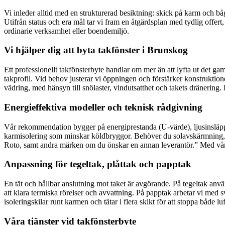
Vi inleder alltid med en strukturerad besiktning: skick på karm och bå
Utifrån status och era mål tar vi fram en åtgärdsplan med tydlig offe
ordinarie verksamhet eller boendemiljö.
Vi hjälper dig att byta takfönster i Brunskog
Ett professionellt takfönsterbyte handlar om mer än att lyfta ut det g
takprofil. Vid behov justerar vi öppningen och förstärker konstruktione
vädring, med hänsyn till snölaster, vindutsatthet och takets dränering. D
Energieffektiva modeller och teknisk rådgivning
Vår rekommendation bygger på energiprestanda (U-värde), ljusinsläpp 
karmisolering som minskar köldbryggor. Behöver du solavskärmning, mörk
Roto, samt andra märken om du önskar en annan leverantör.” Med vår er
Anpassning för tegeltak, plåttak och papptak
En tät och hållbar anslutning mot taket är avgörande. På tegeltak anvä
att klara termiska rörelser och avvattning. På papptak arbetar vi med s
isoleringskilar runt karmen och tätar i flera skikt för att stoppa både 
Våra tjänster vid takfönsterbyte