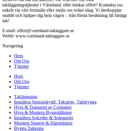
takläggningstjänster i Värmland, eller önskar offert? Kontakta oss
enkelt via vårt formulär eller mejla oss redan idag. Vi återkopplar
snabbt och hjälper dig hela vägen – från första besiktning till färdigt
tak!
E-mail: offert@varmland-taklaggare.se
Webb: www.varmland-taklaggare.se
Navigering
Hem
Om Oss
Tjänster
Hem
Om Oss
Tjänster
Takläggning
Installera Snörasskydd, Takstege, Takbrygga
Hyra & Transport av Container
Hyra & Montera Byggställning
Installera Solceller & Solpaneler
Montera Stuprör & Hängrännor
Bygga Takkupa