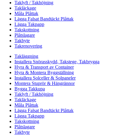
Taklyft / Takhöjning
Takläckage
Måla Plåttak
Lägga Falsat Bandtäckt Plåttak
Lägga Takpapp
Takskottning
Plåtslagare
Takbyte
Takrenovering
Takläggning
Installera Snörasskydd, Takstege, Takbrygga
Hyra & Transport av Container
Hyra & Montera Byggställning
Installera Solceller & Solpaneler
Montera Stuprör & Hängrännor
Bygga Takkupa
Taklyft / Takhöjning
Takläckage
Måla Plåttak
Lägga Falsat Bandtäckt Plåttak
Lägga Takpapp
Takskottning
Plåtslagare
Takbyte