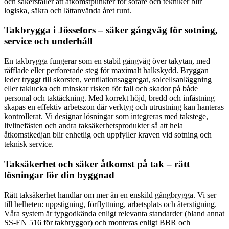
och säkerställer att åtkomstpunkter för sotare och tekniker blir
logiska, säkra och lättanvända året runt.
Takbrygga i Jössefors – säker gångväg för sotning,
service och underhåll
En takbrygga fungerar som en stabil gångväg över takytan, med
räfflade eller perforerade steg för maximalt halkskydd. Bryggan
leder tryggt till skorsten, ventilationsaggregat, solcellsanläggning
eller taklucka och minskar risken för fall och skador på både
personal och taktäckning. Med korrekt höjd, bredd och infästning
skapas en effektiv arbetszon där verktyg och utrustning kan hanteras
kontrollerat. Vi designar lösningar som integreras med takstege,
livlinefästen och andra taksäkerhetsprodukter så att hela
åtkomstkedjan blir enhetlig och uppfyller kraven vid sotning och
teknisk service.
Taksäkerhet och säker åtkomst på tak – rätt
lösningar för din byggnad
Rätt taksäkerhet handlar om mer än en enskild gångbrygga. Vi ser
till helheten: uppstigning, förflyttning, arbetsplats och återstigning.
Våra system är typgodkända enligt relevanta standarder (bland annat
SS-EN 516 för takbryggor) och monteras enligt BBR och