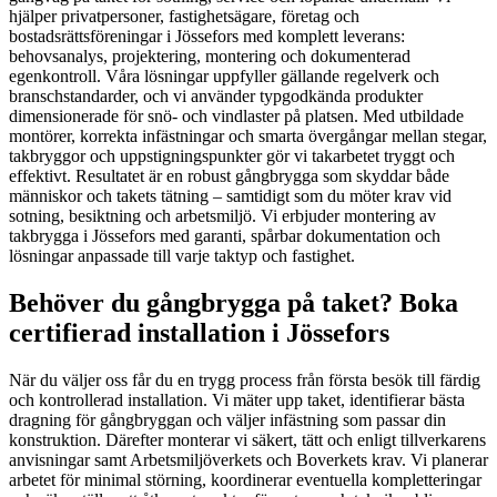
hjälper privatpersoner, fastighetsägare, företag och
bostadsrättsföreningar i Jössefors med komplett leverans:
behovsanalys, projektering, montering och dokumenterad
egenkontroll. Våra lösningar uppfyller gällande regelverk och
branschstandarder, och vi använder typgodkända produkter
dimensionerade för snö- och vindlaster på platsen. Med utbildade
montörer, korrekta infästningar och smarta övergångar mellan stegar,
takbryggor och uppstigningspunkter gör vi takarbetet tryggt och
effektivt. Resultatet är en robust gångbrygga som skyddar både
människor och takets tätning – samtidigt som du möter krav vid
sotning, besiktning och arbetsmiljö. Vi erbjuder montering av
takbrygga i Jössefors med garanti, spårbar dokumentation och
lösningar anpassade till varje taktyp och fastighet.
Behöver du gångbrygga på taket? Boka
certifierad installation i Jössefors
När du väljer oss får du en trygg process från första besök till färdig
och kontrollerad installation. Vi mäter upp taket, identifierar bästa
dragning för gångbryggan och väljer infästning som passar din
konstruktion. Därefter monterar vi säkert, tätt och enligt tillverkarens
anvisningar samt Arbetsmiljöverkets och Boverkets krav. Vi planerar
arbetet för minimal störning, koordinerar eventuella kompletteringar