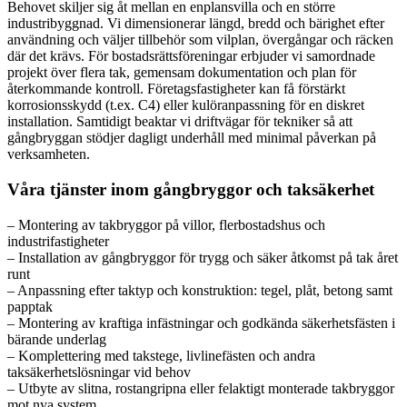
Behovet skiljer sig åt mellan en enplansvilla och en större
industribyggnad. Vi dimensionerar längd, bredd och bärighet efter
användning och väljer tillbehör som vilplan, övergångar och räcken
där det krävs. För bostadsrättsföreningar erbjuder vi samordnade
projekt över flera tak, gemensam dokumentation och plan för
återkommande kontroll. Företagsfastigheter kan få förstärkt
korrosionsskydd (t.ex. C4) eller kulöranpassning för en diskret
installation. Samtidigt beaktar vi driftvägar för tekniker så att
gångbryggan stödjer dagligt underhåll med minimal påverkan på
verksamheten.
Våra tjänster inom gångbryggor och taksäkerhet
– Montering av takbryggor på villor, flerbostadshus och
industrifastigheter
– Installation av gångbryggor för trygg och säker åtkomst på tak året
runt
– Anpassning efter taktyp och konstruktion: tegel, plåt, betong samt
papptak
– Montering av kraftiga infästningar och godkända säkerhetsfästen i
bärande underlag
– Komplettering med takstege, livlinefästen och andra
taksäkerhetslösningar vid behov
– Utbyte av slitna, rostangripna eller felaktigt monterade takbryggor
mot nya system