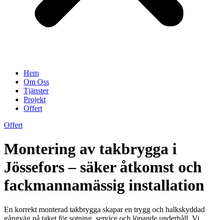
Hem
Om Oss
Tjänster
Projekt
Offert
Offert
Montering av takbrygga i
Jössefors – säker åtkomst och
fackmannamässig installation
En korrekt monterad takbrygga skapar en trygg och halkskyddad
gångväg på taket för sotning, service och löpande underhåll. Vi