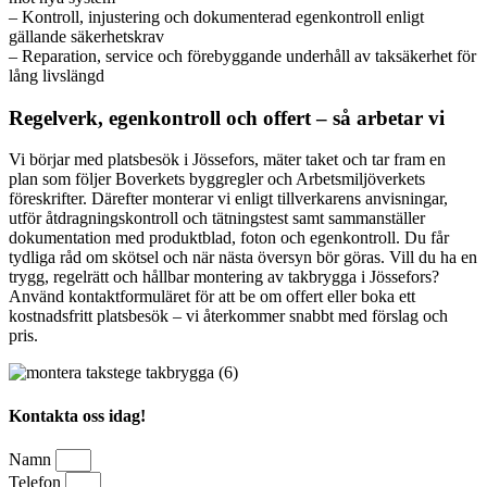
– Kontroll, injustering och dokumenterad egenkontroll enligt
gällande säkerhetskrav
– Reparation, service och förebyggande underhåll av taksäkerhet för
lång livslängd
Regelverk, egenkontroll och offert – så arbetar vi
Vi börjar med platsbesök i Jössefors, mäter taket och tar fram en
plan som följer Boverkets byggregler och Arbetsmiljöverkets
föreskrifter. Därefter monterar vi enligt tillverkarens anvisningar,
utför åtdragningskontroll och tätningstest samt sammanställer
dokumentation med produktblad, foton och egenkontroll. Du får
tydliga råd om skötsel och när nästa översyn bör göras. Vill du ha en
trygg, regelrätt och hållbar montering av takbrygga i Jössefors?
Använd kontaktformuläret för att be om offert eller boka ett
kostnadsfritt platsbesök – vi återkommer snabbt med förslag och
pris.
Kontakta oss idag!
Namn
Telefon