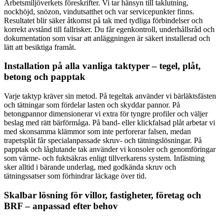
Arbetsmiljöverkets föreskrifter. Vi tar hänsyn till taklutning,
nockhöjd, snözon, vindutsatthet och var servicepunkter finns.
Resultatet blir säker åtkomst på tak med tydliga förbindelser och
korrekt avstånd till fallrisker. Du får egenkontroll, underhållsråd och
dokumentation som visar att anläggningen är säkert installerad och
lätt att besiktiga framåt.
Installation på alla vanliga taktyper – tegel, plåt,
betong och papptak
Varje taktyp kräver sin metod. På tegeltak använder vi bärläktsfästen
och tätningar som fördelar lasten och skyddar pannor. På
betongpannor dimensionerar vi extra för tyngre profiler och väljer
beslag med rätt bärförmåga. På band- eller klickfalsad plåt arbetar vi
med skonsamma klämmor som inte perforerar falsen, medan
trapetsplåt får specialanpassade skruv- och tätningslösningar. På
papptak och låglutande tak använder vi konsoler och genomföringar
som värme- och fuktsäkras enligt tillverkarens system. Infästning
sker alltid i bärande underlag, med godkända skruv och
tätningssatser som förhindrar läckage över tid.
Skalbar lösning för villor, fastigheter, företag och
BRF – anpassad efter behov