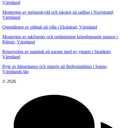
Värmland
Montering av snörasskydd och taksteg på radhus i Norrstrand,
Värmland
Ommålning av plåttak på villa i Ekshärad, Värmland
Montering av takfönster och omläggning kringliggande pannor i
Råtorp, Värmland
Renovering av papptak på garage med ny ytpapp i Skattkärr,
Värmland
Byte av hängrännor och stuprör på flerbostadshus i Sunne,
Värmlands län
© 2026