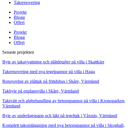
Takrenovering
Projekt
Blogg
Offert
Projekt
Blogg
Offert
Senaste projekten
Byte av takavvattning och plåtdetaljer på villa i Skattkärr
Takrenovering med nya tegelpannor på villa i Haga
Renovering av plåttak på fritidshus i Skåre, Värmland
Takbyte på enplansvilla i Skåre, Värmland
Taktvätt och algbehandling av betongpannor på villa i Kronoparken,
Värmland
Byte av underlagspapp och läkt på tegeltak i Våxnäs, Värmland
Komplett takomläggning med nya betongpannor på villa i Skoghall,