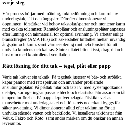
varje steg
Vår process börjar med mätning, fuktbedömning och kontroll av
underlagstak, läkt och ångspärr. Därefter dimensionerar vi
öppningen, förstärker vid behov takstolar/sparrar och monterar karm
med exakta toleranser. Ramtäckplåtar och anslutningsplåtar anpassas
efter lutning och takmaterial för optimal avrinning. Vi arbetar enligt
branschregler (AMA Hus) och säkerställer lufttäthet mellan invändig
ångspärr och karm, samt värmeisolering runt hela fönstret för att
undvika kondens och kallras. Slutresultatet blir ett tyst, dragfritt och
ljust rum med kontrollerad ventilation.
Rätt lösning för ditt tak – tegel, plåt eller papp
Varje tak kräver sin teknik. På tegeltak justerar vi bär- och ströläkt,
kapar pannor med rätt spelrum och använder profilerade
anslutningsplåtar. På plåttak nitar och tätar vi med systemgodkända
detaljer, korrugeringsanpassade bleck och elastiska tätmassor som tål
temperaturrörelser. På papptak/pulverbelagda tätskikt svetsas
manschetter mot underlagstaket och fönstrets nederkant byggs för
säker avvattning. Vi dimensionerar alltid efter taklutning för att
undvika stående vatten och backflöde. Vi installerar takfönster från
Velux, Fakro och Roto, samt andra märken om du önskar en annan
leverantör.