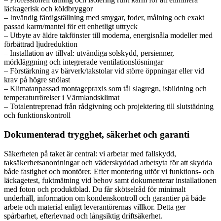
läckagerisk och köldbryggor
– Invändig färdigställning med smygar, foder, målning och exakt
passad karm/mantel för ett enhetligt uttryck
– Utbyte av äldre takfönster till moderna, energisnåla modeller med
förbättrad ljudreduktion
– Installation av tillval: utvändiga solskydd, persienner,
mörkläggning och integrerade ventilationslösningar
– Förstärkning av bärverk/takstolar vid större öppningar eller vid
krav på högre snölast
– Klimatanpassad montagepraxis som tål slagregn, isbildning och
temperaturrörelser i Värmlandsklimat
– Totalentreprenad från rådgivning och projektering till slutstädning
och funktionskontroll
Dokumenterad trygghet, säkerhet och garanti
Säkerheten på taket är central: vi arbetar med fallskydd,
taksäkerhetsanordningar och väderskyddad arbetsyta för att skydda
både fastighet och montörer. Efter montering utför vi funktions- och
läckagetest, fuktmätning vid behov samt dokumenterar installationen
med foton och produktblad. Du får skötselråd för minimalt
underhåll, information om kondenskontroll och garantier på både
arbete och material enligt leverantörernas villkor. Detta ger
spårbarhet, efterlevnad och långsiktig driftsäkerhet.