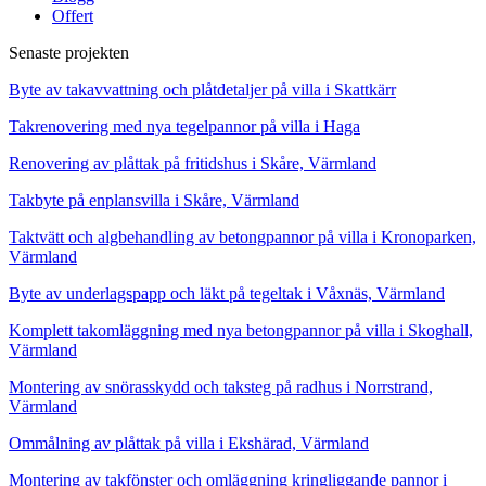
Offert
Senaste projekten
Byte av takavvattning och plåtdetaljer på villa i Skattkärr
Takrenovering med nya tegelpannor på villa i Haga
Renovering av plåttak på fritidshus i Skåre, Värmland
Takbyte på enplansvilla i Skåre, Värmland
Taktvätt och algbehandling av betongpannor på villa i Kronoparken,
Värmland
Byte av underlagspapp och läkt på tegeltak i Våxnäs, Värmland
Komplett takomläggning med nya betongpannor på villa i Skoghall,
Värmland
Montering av snörasskydd och taksteg på radhus i Norrstrand,
Värmland
Ommålning av plåttak på villa i Ekshärad, Värmland
Montering av takfönster och omläggning kringliggande pannor i