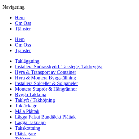
Navigering
Hem
Om Oss
Tjänster
Hem
Om Oss
Tjänster
Takläggning
Installera Snörasskydd, Takstege, Takbrygga
Hyra & Transport av Container
Hyra & Montera Byggställning
Installera Solceller & Solpaneler
Montera Stuprör & Hängrännor
Bygga Takkupa
Taklyft / Takhöjning
Takläckage
Måla Plåttak
Lägga Falsat Bandtäckt Plåttak
Lägga Takpapp
Takskottning
Plåtslagare