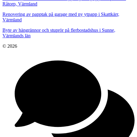
Råtorp, Värmland
Renovering av papptak på garage med ny ytpapp i Skattkärr,
Värmland
Byte av hängrännor och stuprör på flerbostadshus i Sunne,
Värmlands län
© 2026