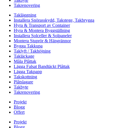
Takbyte
Takrenovering
Takläggning
Installera Snörasskydd, Takstege, Takbrygga
Hyra & Transport av Container
Hyra & Montera Byggställning
Installera Solceller & Solpaneler
Montera Stuprör & Hängrännor
Bygga Takkupa
Taklyft / Takhöjning
Takläckage
Måla Plåttak
Lägga Falsat Bandtäckt Plåttak
Lägga Takpapp
Takskottning
Plåtslagare
Takbyte
Takrenovering
Projekt
Blogg
Offert
Projekt
Blogg