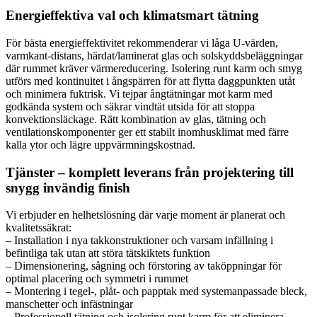
Energieffektiva val och klimatsmart tätning
För bästa energieffektivitet rekommenderar vi låga U-värden,
varmkant-distans, härdat/laminerat glas och solskyddsbeläggningar
där rummet kräver värmereducering. Isolering runt karm och smyg
utförs med kontinuitet i ångspärren för att flytta daggpunkten utåt
och minimera fuktrisk. Vi tejpar ångtätningar mot karm med
godkända system och säkrar vindtät utsida för att stoppa
konvektionsläckage. Rätt kombination av glas, tätning och
ventilationskomponenter ger ett stabilt inomhusklimat med färre
kalla ytor och lägre uppvärmningskostnad.
Tjänster – komplett leverans från projektering till
snygg invändig finish
Vi erbjuder en helhetslösning där varje moment är planerat och
kvalitetssäkrat:
– Installation i nya takkonstruktioner och varsam infällning i
befintliga tak utan att störa tätskiktets funktion
– Dimensionering, sågning och förstoring av taköppningar för
optimal placering och symmetri i rummet
– Montering i tegel-, plåt- och papptak med systemanpassade bleck,
manschetter och infästningar
– Professionell tätning och isolering runt karm för att eliminera