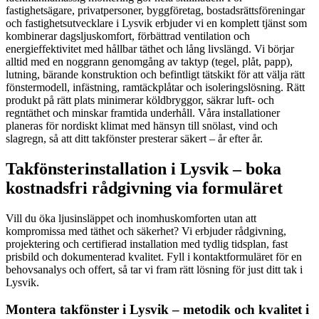
fastighetsägare, privatpersoner, byggföretag, bostadsrättsföreningar
och fastighetsutvecklare i Lysvik erbjuder vi en komplett tjänst som
kombinerar dagsljuskomfort, förbättrad ventilation och
energieffektivitet med hållbar täthet och lång livslängd. Vi börjar
alltid med en noggrann genomgång av taktyp (tegel, plåt, papp),
lutning, bärande konstruktion och befintligt tätskikt för att välja rätt
fönstermodell, infästning, ramtäckplåtar och isoleringslösning. Rätt
produkt på rätt plats minimerar köldbryggor, säkrar luft- och
regntäthet och minskar framtida underhåll. Våra installationer
planeras för nordiskt klimat med hänsyn till snölast, vind och
slagregn, så att ditt takfönster presterar säkert – år efter år.
Takfönsterinstallation i Lysvik – boka
kostnadsfri rådgivning via formuläret
Vill du öka ljusinsläppet och inomhuskomforten utan att
kompromissa med täthet och säkerhet? Vi erbjuder rådgivning,
projektering och certifierad installation med tydlig tidsplan, fast
prisbild och dokumenterad kvalitet. Fyll i kontaktformuläret för en
behovsanalys och offert, så tar vi fram rätt lösning för just ditt tak i
Lysvik.
Montera takfönster i Lysvik – metodik och kvalitet i