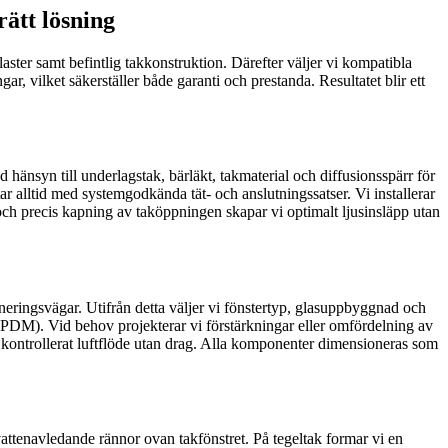
rätt lösning
laster samt befintlig takkonstruktion. Därefter väljer vi kompatibla
r, vilket säkerställer både garanti och prestanda. Resultatet blir ett
 hänsyn till underlagstak, bärläkt, takmaterial och diffusionsspärr för
r alltid med systemgodkända tät- och anslutningssatser. Vi installerar
ch precis kapning av taköppningen skapar vi optimalt ljusinsläpp utan
räneringsvägar. Utifrån detta väljer vi fönstertyp, glasuppbyggnad och
p/EPDM). Vid behov projekterar vi förstärkningar eller omfördelning av
r kontrollerat luftflöde utan drag. Alla komponenter dimensioneras som
 vattenavledande rännor ovan takfönstret. På tegeltak formar vi en