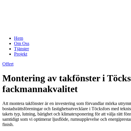
Hem
Om Oss
Tjänster
Projekt
Offert
Montering av takfönster i Töcks
fackmannakvalitet
Att montera takfönster är en investering som förvandlar mörka utrymmen
bostadsrättsföreningar och fastighetsutvecklare i Töcksfors med teknisk
takets typ, lutning, bärighet och klimatexponering för att välja rätt f
samtidigt som vi optimerar ljusflöde, rumsupplevelse och energiprest
finish.