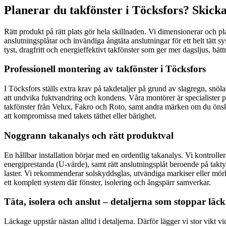
Planerar du takfönster i Töcksfors? Skicka
Rätt produkt på rätt plats gör hela skillnaden. Vi dimensionerar och pl
anslutningsplåtar och invändiga ångtäta anslutningar för ett helt tätt s
tyst, dragfritt och energieffektivt takfönster som ger mer dagsljus, bättr
Professionell montering av takfönster i Töcksfors
I Töcksfors ställs extra krav på takdetaljer på grund av slagregn, snöl
att undvika fuktvandring och kondens. Våra montörer är specialister på
takfönster från Velux, Fakro och Roto, samt andra märken om du önska
att kompromissa med takets täthet eller bärighet.
Noggrann takanalys och rätt produktval
En hållbar installation börjar med en ordentlig takanalys. Vi kontrolle
energiprestanda (U-värde), samt rätt anslutningsplåt beroende på takty
laster. Vi rekommenderar solskyddsglas, utvändiga markiser eller mörk
ett komplett system där fönster, isolering och ångspärr samverkar.
Täta, isolera och anslut – detaljerna som stoppar läc
Läckage uppstår nästan alltid i detaljerna. Därför lägger vi stor vikt 