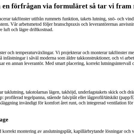
 en förfrågan via formuläret så tar vi fram 
acerar takfönster utifrån rummets funktion, takets lutning, snö- och vind
ystem. Vår arbetsmetod följer branschpraxis och leverantörernas anvisninga
e luft och lägre driftkostnad.
aster och temperaturväxlingar. Vi projekterar och monterar takfönster med
 infästningar i såväl moderna som äldre takkonstruktioner, och vi arbeta
r en annan leverantör. Med smart placering, korrekt lutningsintervall o
rar taklutning, takstolarnas lägen, takhöjd, underlagstakets skick och d
p: profilerad tegelpanna, stående fals/plåt eller lågprofil/tätskikt (pap
läggning invändigt för komfort året runt, och integrerad ventilation fö
kage
vid korrekt montering av anslutningsplåt, kapillärbrytande lösningar och