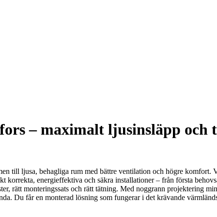
fors – maximalt ljusinsläpp och t
 till ljusa, behagliga rum med bättre ventilation och högre komfort. Vi
t korrekta, energieffektiva och säkra installationer – från första behovs
önster, rätt monteringssats och rätt tätning. Med noggrann projektering m
anda. Du får en monterad lösning som fungerar i det krävande värmländ